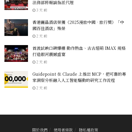
法務部將報請指派代理
3 天 前
香港麗晶酒店榮獲《2025漫旅中國•旅行獎》「中
國百佳酒店」殊榮
2 天 前
首波試映口碑爆棚 動作熱血、古古超萌 IMAX 規格
打造銀河震撼盛宴
2 天 前
Guidepoint 在 Claude 上推出 MCP，把可靠的專
家洞察分析融入人工智能驅動的研究工作流程
2 天 前
關於我們
使用者條款
隱私權政策