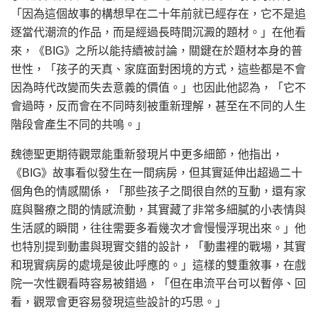
「因為這個故事的構想早在二十年前就已經存在，它不是追
逐當代潮流的作品，而是經過長時間沉澱的題材。」在他看
來，《BIG》之所以能持續被討論，關鍵在於題材本身的普
世性，「孩子的天真、家庭面對困境的方式，這些都是不會
因為時代改變而失去意義的價值。」也因此他認為，「它不
會過時，反而會在不同時刻被重新理解，甚至在不同的人生
階段會產生不同的共鳴。」
魏德聖更期待觀眾能重新發現片中更多細節，他指出，
《BIG》故事看似發生在一間病房，但其實延伸出超過二十
個角色的情感關係，「那些孩子之間很自然的互動，還有家
庭與醫療之間的情感流動，其實藏了非常多細膩的小表情與
生活感的瞬間，往往需要多看幾次才會慢慢浮現出來。」他
也特別提到動畫與現實交錯的設計，「動畫裡的戰場，其實
和現實病房的處境是彼此呼應的。」這樣的雙重敘事，在戲
院一次性觀看時容易被錯過，「但在串流平台可以暫停、回
看，觀眾會更容易發現這些設計的巧思。」