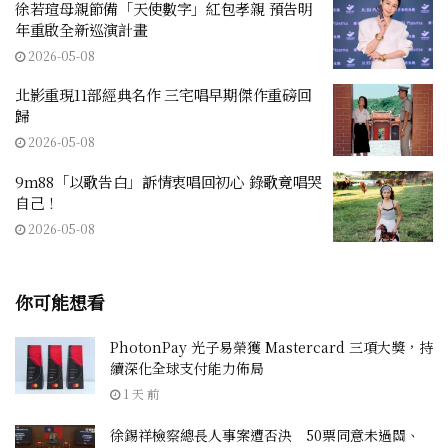
徐若瑄母親節備「天使數字」紅包孝親 預告明
年重啟全新巡演計畫
2026-05-08
北影重現11部經典名作 三宅唱早期傑作重磅回
歸
2026-05-08
9m88「以歌告白」訴情衷唱回初心 錄歌竟唱哭
自己！
2026-05-08
你可能想看
PhotonPay 光子易榮獲 Mastercard 三項大獎，持
續深化全球支付能力佈局
1 天 前
徐錫祥檢察總長人事案遭否決 50票同意未過關、