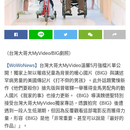
（台灣大哥大MyVideo/BIG劇照）
【WoWoNews】
台灣大哥大MyVideo溫馨5月強檔片單公
開！獨家上架以罹癌兒童為背景的暖心國片《BIG》與講述
罕病男童的美國傳記片《打不倒的男孩》。此外話題驚悚新
作《他們要殺你》搶先版與曾敬驊一舉獲得金馬男配角的動
人國片《我家的事》也接力更新。《BIG》導演魏德聖特別
接受台灣大哥大MyVideo獨家專訪，透露拍完《BIG》後遭
遇到一段人生低潮期，但因為反覆觀看這部電影反而獲得力
量，形容《BIG》是他「非常重要、甚至可以說是『最好的
作品』」。