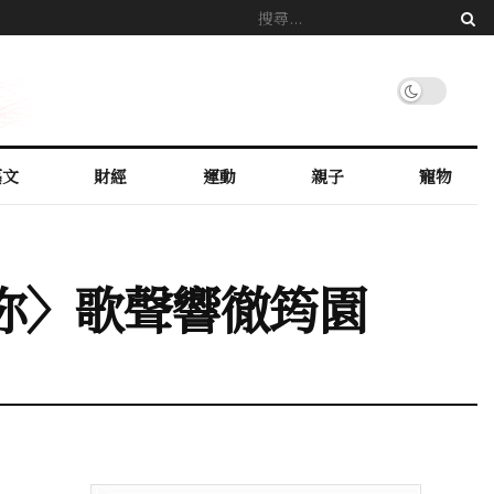
藝文
財經
運動
親子
寵物
乎你〉歌聲響徹筠園