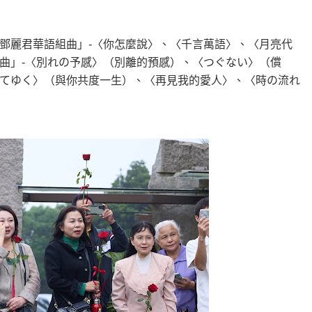
鄧麗君華語組曲」-〈你怎麼說〉、〈千言萬語〉、〈月亮代
曲」-〈別れの予感〉（別離的預感）、〈つぐない〉（償
てゆく〉（與你共度一生）、〈再見我的愛人〉、〈時の流れ