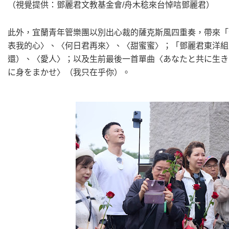
（視覺提供：鄧麗君文教基金會/舟木稔來台悼唁鄧麗君）
此外，宜蘭青年管樂團以別出心裁的薩克斯風四重奏，帶來「
表我的心〉、〈何日君再來〉、〈甜蜜蜜〉；「鄧麗君東洋組
還）、〈愛人〉；以及生前最後一首單曲〈あなたと共に生き
に身をまかせ〉（我只在乎你）。