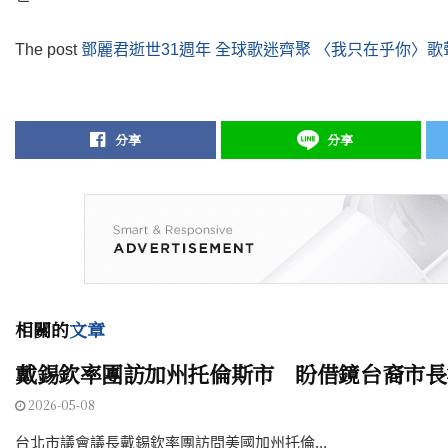
The post
鄧麗君逝世31週年 全球歌迷齊聚 〈我只在乎你〉
分享
分享
相關的
文章
戴錫欽率團訪加州托倫斯市 盼借鏡台裔市長
2026-05-08
台北市議會議長戴錫欽率團訪問美國加州托倫...