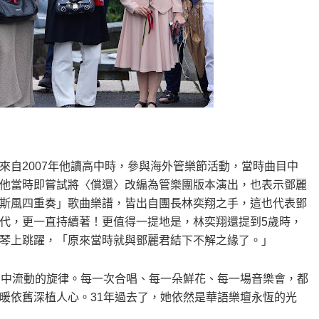
）
來自2007年他讀高中時，參與海外管樂節活動，當時曲目中
他當時即嘗試將〈償還〉改編為管樂團版本演出，也表示鄧麗
斯風四重奏」歌曲樂譜，皆出自團長林奕翔之手，這也代表鄧
代，更一直持續著！更值得一提地是，林奕翔還提到5歲時，
琴上跳躍，「原來當時就與鄧麗君結下不解之緣了。」
間中流動的旋律。每一次合唱、每一朵鮮花、每一場音樂會，都
暖依舊深植人心。31年過去了，她依然是華語樂壇永恆的光