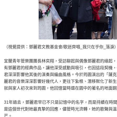
（視覺提供：鄧麗君文教基金會/歌迷齊唱_我只在乎你_落淚
宜蘭青年管樂團團長林奕翔，受訪聊起與偶像鄧麗君的緣起，
有鄧麗君的經典作品，讓他深受感動與吸引，也因這段契機，
君深深影響他其後的演奏與編曲風格。今於筠園演出的「薩克
麗君的音樂深深影響好幾代人，更往下紮根、潛移默化了新生
就與家人初次來到筠園，他回憶當時還在園中的著名的地面鋼
31年過去，鄧麗君早已不只是記憶中的名字，而是持續在時
是這個世代對她最真摯的回應，儘管時光流轉，她的歌聲與溫
芒。