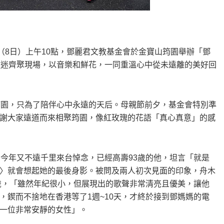
）
（8日）上午10點，鄧麗君文教基金會於金寶山筠園舉辦「鄧
歌迷齊聚現場，以音樂和鮮花，一同重溫心中從未遠離的美好回
筠園，只為了陪伴心中永遠的天后。母親節前夕，基金會特別準
謝大家遠道而來相聚筠園，像紅玫瑰的花語「真心真意」的感
，今年又不遠千里來台悼念，已經高壽93歲的他，坦言「就是
〉就會想起她的最後身影。被問及兩人初次見面的印象，舟木
5歲，「雖然年紀很小，但展現出的歌聲非常清亮且優美，讓他
，鍥而不捨地在香港等了1週~10天，才終於接到鄧媽媽的電
一位非常安靜的女性」。