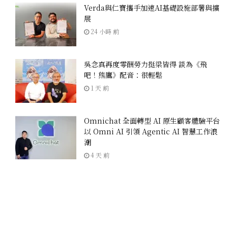
Verda與仁寶攜手加速AI基礎設施部署與擴
展
24 小時 前
吳念真再度零酬勞力挺梁皆得 談為《飛
吧！熊鷹》配音：很輕鬆
1 天 前
Omnichat 全面轉型 AI 原生顧客體驗平台
以 Omni AI 引領 Agentic AI 智慧工作浪
潮
4 天 前