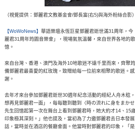
（視覺提供：鄧麗君文教基金會/鄧長富(右5)與海外粉絲合影
【WoWoNews】
華語樂壇永恆巨星鄧麗君逝世滿31周年，今
麗君31周年筠園音樂會」，現場氣氛溫馨，來自世界各地的
憶。
來自台灣、香港、澳門及海外10地歌迷不遠千里而來，齊聚
備鄧麗君最喜愛的紅玫瑰，致贈給每一位前來相聚的歌迷。感
謝。
去年才來台參加鄧麗君逝世30週年紀念活動的經紀人舟木稔
想再見鄧麗君一面」，每每聽到聽到〈時の流れに身をまかせ
先生回憶起第一次在舞台上看到鄧麗君時，她大約才14、1
印象極其深刻。」他也提及，當初為了力邀鄧麗君去日本發展
話，當時並在酒店的餐廳會面。他當時對鄧麗君的印象，「是