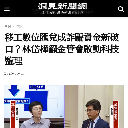
首頁
政治
移工數位匯兌成詐騙資金新破
口？林岱樺籲金管會啟動科技
監理
2026-05-11