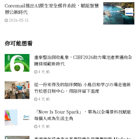
Coremail推出AI原生安全郵件系統，賦能智慧
辦公新時代
2026-05-11
你可能想看
重拳整治回收亂象，CIBF2026助力電池產業邁向全
鏈條規範新時代
4 天 前
從一份來得及的陪伴開始 小島日和学びの場走進新
竹松慈日照中心，用陪伴留下溫度
4 天 前
「Now Is Your Spark」，華為以全場景科技賦能
每個人成為生活主角
4 天 前
香港青年協會李兆基書院學生榮獲奧的斯 Made to