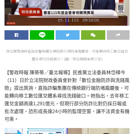
林岱樺質詢時直指詐騙集團在傳統銀行端防堵趨嚴後，可能轉向移工數位匯兌
體系尋找洗錢破口。(圖／林岱樺國會辦公室)
【警政時報 陳蒂蒂／臺北報導】民進黨立法委員林岱樺今
（11）日於立法院財政委員會針對「數位金融防詐與洗錢風
險」提出質詢，直指詐騙集團在傳統銀行端防堵趨嚴後，可
能轉向移工數位匯兌體系尋找洗錢破口。她指出，去年移工
匯兌金額高達1,291億元，但現行部分防詐比對仍採日報或
批次處理，恐形成長達24小時的監理空窗，讓不法資金有機
可乘。