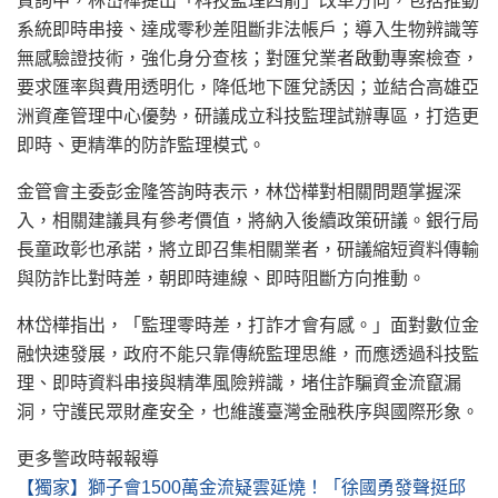
質詢中，林岱樺提出「科技監理四箭」改革方向，包括推動
系統即時串接、達成零秒差阻斷非法帳戶；導入生物辨識等
無感驗證技術，強化身分查核；對匯兌業者啟動專案檢查，
要求匯率與費用透明化，降低地下匯兌誘因；並結合高雄亞
洲資產管理中心優勢，研議成立科技監理試辦專區，打造更
即時、更精準的防詐監理模式。
金管會主委彭金隆答詢時表示，林岱樺對相關問題掌握深
入，相關建議具有參考價值，將納入後續政策研議。銀行局
長童政彰也承諾，將立即召集相關業者，研議縮短資料傳輸
與防詐比對時差，朝即時連線、即時阻斷方向推動。
林岱樺指出，「監理零時差，打詐才會有感。」面對數位金
融快速發展，政府不能只靠傳統監理思維，而應透過科技監
理、即時資料串接與精準風險辨識，堵住詐騙資金流竄漏
洞，守護民眾財產安全，也維護臺灣金融秩序與國際形象。
更多警政時報報導
【獨家】獅子會1500萬金流疑雲延燒！「徐國勇發聲挺邱