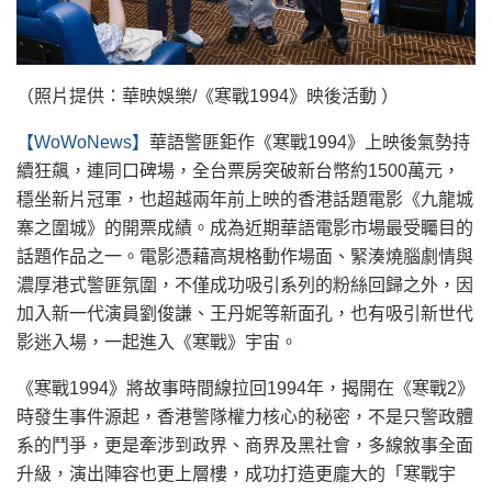
（照片提供：華映娛樂/《寒戰1994》映後活動 ）
【WoWoNews】
華語警匪鉅作《寒戰1994》上映後氣勢持
續狂飆，連同口碑場，全台票房突破新台幣約1500萬元，
穩坐新片冠軍，也超越兩年前上映的香港話題電影《九龍城
寨之圍城》的開票成績。成為近期華語電影市場最受矚目的
話題作品之一。電影憑藉高規格動作場面、緊湊燒腦劇情與
濃厚港式警匪氛圍，不僅成功吸引系列的粉絲回歸之外，因
加入新一代演員劉俊謙、王丹妮等新面孔，也有吸引新世代
影迷入場，一起進入《寒戰》宇宙。
《寒戰1994》將故事時間線拉回1994年，揭開在《寒戰2》
時發生事件源起，香港警隊權力核心的秘密，不是只警政體
系的鬥爭，更是牽涉到政界、商界及黑社會，多線敘事全面
升級，演出陣容也更上層樓，成功打造更龐大的「寒戰宇