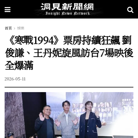
首頁
娛樂
《寒戰1994》票房持續狂飆 劉
俊謙、王丹妮旋風訪台7場映後
全爆滿
2026-05-11