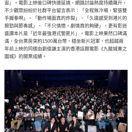
宙」。電影上映後口碑快速延燒，網路討論熱度持續飆升，
不少觀眾紛紛於社群平台留言表示：「全程無冷場，緊張雙
手握拳啊」、「動作場面真的炸裂」、「久違感受到港片的
狠勁與節奏感」、「不只情懷，劇情真的夠硬」，更有影迷
盛讚本片是「近年最強港式警匪片」。電影上映果然口碑滿
滿，全台票房突約1500萬台幣，穩坐新片冠軍，也超越兩
年前上映的同樣由劉俊謙主演的香港話題電影《九龍城寨之
圍城》的開票成績。