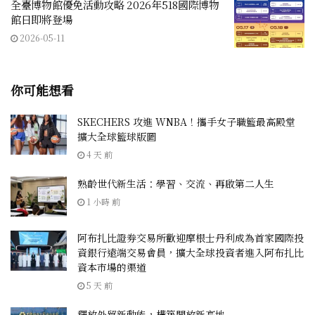
全臺博物館優免活動攻略 2026年518國際博物
館日即將登場
2026-05-11
你可能想看
SKECHERS 攻進 WNBA！攜手女子職籃最高殿堂
擴大全球籃球版圖
4 天 前
熟齡世代新生活：學習、交流、再啟第二人生
1 小時 前
阿布扎比證券交易所歡迎摩根士丹利成為首家國際投
資銀行遠端交易會員，擴大全球投資者進入阿布扎比
資本市場的渠道
5 天 前
釋放外貿新動能，構築開放新高地