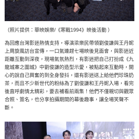
（照片提供：華映娛樂/《寒戰1994》映後活動 ）
為回應台灣影迷熱情支持，導演梁樂民帶領劉俊謙與王丹妮
上周旋風訪台宣傳，一口氣連趕七場映後見面會，與影迷近
距離互動到深夜，現場氣氛熱烈，有影迷把自己打扮成《九
龍城寨之圍城》中劉俊謙的造型示愛，被點起來互動時，開
心的說自己興奮的到全身發抖，還有影迷送上給他們珍珠奶
茶，而且不少新世代的粉絲為了劉俊謙和王丹妮入場，看完
後直呼劇情太精彩，要去補看前兩集！他們不僅親切與觀眾
合照、簽名，也分享拍攝期間的幕後趣事，讓全場笑聲不
斷。