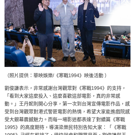
（照片提供：華映娛樂/《寒戰1994》映後活動 ）
劉俊謙表示，非常感謝台灣觀眾對《寒戰1994》的支持，
「看到大家這麼投入、這麼喜歡這部電影，真的非常感
動。」王丹妮則開心分享，第一次到台灣宣傳電影作品，感
受到台灣觀眾對港式警匪電影的熱情，希望大家能進戲院感
受大銀幕震撼魅力。而每一場影迷都表達了對續篇《寒戰
1995》的高度期待，導演梁樂民特別告知大家：「《寒戰