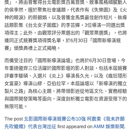
獎」，將由曾奪得台北電影獎百萬首獎、敘事風格細膩動人
的侯季然，擅於聚焦社會議題，代表作有《失樂園》及《火
神的眼淚》的蔡銀娟，以及曾獲金馬獎最佳創作短片、執導
話題影集《台北女子圖鑑》的李芸嬋，3位導演一同選出獎
項得主；此外，由觀眾評分票選出的「觀眾票選獎」，也將
連同正式競賽獎項得獎名單，於6月30日「國際新導演競
賽」頒獎典禮上正式揭曉。
而備受注目的「國際新導演論壇」也將於6月30日登場，今
年重磅邀齊三位活躍於國際影壇的影人對談，包括本屆競賽
評審李駿碩、入選片《炎上》導演長久允，以及《瘋狂隱形
女富豪》導演山繆．亞伯拉罕。本屆論壇以「新導演的獨立
製片之路」為核心主題，將帶領影迷從地區文化、實務經驗
與國際開發策略等面向，深度剖析獨立電影在資源受限下的
無限可能。
The post
北影國際新導演競賽公布10強 柯震東《我未許願
先吹蠟燭》代表台灣出征
first appeared on
AMM 娛樂新聞
.