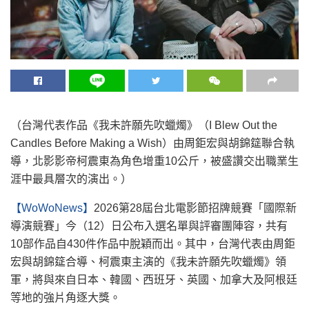
（台灣代表作品《我未許願先吹蠟燭》（I Blew Out the
Candles Before Making a Wish）由周鉅宏與胡錦筵聯合執
導，北影影帝柯震東為角色增重10公斤，被盛讚交出職業生
涯中最具層次的演出。）
【WoWoNews】
2026第28屆台北電影節招牌競賽「國際新
導演競賽」今（12）日公布入選名單與評審團陣容，共有
10部作品自430件作品中脫穎而出。其中，台灣代表由周鉅
宏與胡錦筵合導、柯震東主演的《我未許願先吹蠟燭》領
軍，將與來自日本、韓國、西班牙、英國、加拿大及阿根廷
等地的強片角逐大獎。