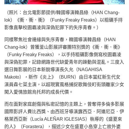
（照片：台北電影節提供/韓國導演韓昌綠（HAN Chang-
lok）《衝．衝．衝》（Funky Freaky Freaks）以粗礪手持
影像直擊校園霸凌與深偽犯罪下的失序青春。）
同樣聚焦社會邊緣與失序青春，韓國導演韓昌綠（HAN
Chang-lok）曾獲釜山影展評審團特別獎的《衝．衝．衝》
（Funky Freaky Freaks），以手持粗礪影像側寫校園霸凌
與深偽犯罪，記錄網路世代缺愛青年的躁動與混亂。三度入
選日舞影展的日本新銳導演長久允（NAGAHISA
Makoto），新作《炎上》（BURN）由日本當紅新生代女
演員森七菜主演，以超現實風格捕捉歌舞伎町街頭離家少女
闖入愛情旅館烏托邦的成長代價。
而在面對家庭創傷與私密記憶的主題上，曾奪得多倫多影展
國際影評人費比西獎、由西班牙導演露西亞．阿連尼亞．伊
格萊西亞斯（Lucía ALEÑAR IGLESIAS）執導的《盛夏來
的人》（Forastera），描述少女在盛夏小島穿上亡故外婆