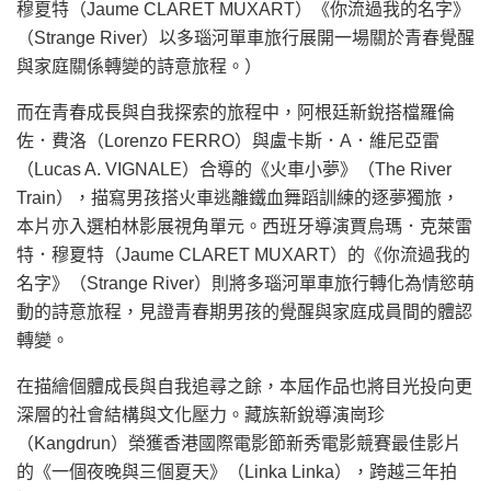
穆夏特（Jaume CLARET MUXART）《你流過我的名字》
（Strange River）以多瑙河單車旅行展開一場關於青春覺醒
與家庭關係轉變的詩意旅程。）
而在青春成長與自我探索的旅程中，阿根廷新銳搭檔羅倫
佐．費洛（Lorenzo FERRO）與盧卡斯．A．維尼亞雷
（Lucas A. VIGNALE）合導的《火車小夢》（The River
Train），描寫男孩搭火車逃離鐵血舞蹈訓練的逐夢獨旅，
本片亦入選柏林影展視角單元。西班牙導演賈烏瑪．克萊雷
特．穆夏特（Jaume CLARET MUXART）的《你流過我的
名字》（Strange River）則將多瑙河單車旅行轉化為情慾萌
動的詩意旅程，見證青春期男孩的覺醒與家庭成員間的體認
轉變。
在描繪個體成長與自我追尋之餘，本屆作品也將目光投向更
深層的社會結構與文化壓力。藏族新銳導演崗珍
（Kangdrun）榮獲香港國際電影節新秀電影競賽最佳影片
的《一個夜晚與三個夏天》（Linka Linka），跨越三年拍