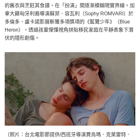
的舊衣與烹飪其食譜，在「扮演」間逐漸模糊現實界線。加
拿大籍匈牙利裔導演蘇菲．容瓦利（Sophy ROMVARI）於
多倫多、盧卡諾影展斬獲多項獎項的《藍鷺少年》（Blue
Heron），透過孩童懞懂視角拼貼移民家庭在平靜表象下潛
伏的隱形創傷。
（照片：台北電影節提供/西班牙導演賈烏瑪．克萊雷特．