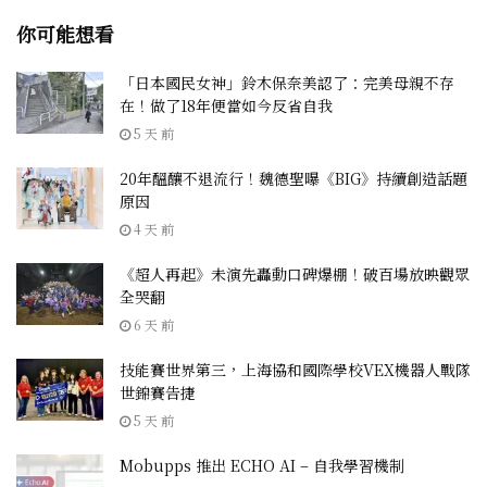
你可能想看
「日本國民女神」鈴木保奈美認了：完美母親不存
在！做了18年便當如今反省自我
5 天 前
20年醞釀不退流行！魏德聖曝《BIG》持續創造話題
原因
4 天 前
《超人再起》未演先轟動口碑爆棚！破百場放映觀眾
全哭翻
6 天 前
技能賽世界第三，上海協和國際學校VEX機器人戰隊
世錦賽告捷
5 天 前
Mobupps 推出 ECHO AI – 自我學習機制