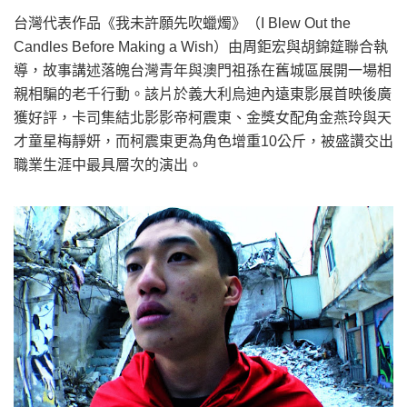
台灣代表作品《我未許願先吹蠟燭》（I Blew Out the
Candles Before Making a Wish）由周鉅宏與胡錦筵聯合執
導，故事講述落魄台灣青年與澳門祖孫在舊城區展開一場相
親相騙的老千行動。該片於義大利烏迪內遠東影展首映後廣
獲好評，卡司集結北影影帝柯震東、金獎女配角金燕玲與天
才童星梅靜妍，而柯震東更為角色增重10公斤，被盛讚交出
職業生涯中最具層次的演出。