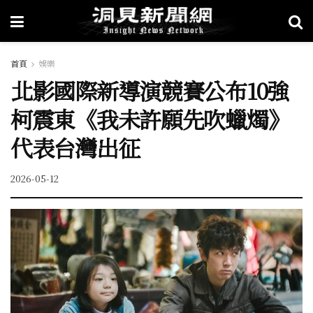
首頁
娛樂
北影國際新導演競賽公布10強
柯震東《我未許願先吹蠟燭》
代表台灣出征
2026-05-12