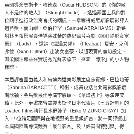
英國導演奧斯卡．哈德森（Oscar HUDSON）的《你的敵
人不是你的敵人》（Straight Circle），透過兩國士兵的對
位關係進行政治寓言式的嘲諷，一舉奪得威尼斯影展影評人
週首獎。而山繆．亞伯拉罕（Samuel ABRAHAMS）斬獲
塔林黑夜影展最佳導演殊榮的偽紀錄片喜劇《瘋狂隱形女富
豪》（Lady），邀請《邋遢女郎》（Fleabag）夏安．克利
弗德（Sian Clifford）出演女富豪，以超現實的魔幻設定，
溫柔關注那些在實境秀光鮮表象下，逐漸「隱形」的小人物
樣貌。
本屆評審團由義大利烏迪內遠東影展主席莎賓娜．巴拉切蒂
（Sabrina BARACETTI）領銜，成員包括台北電影獎影后
謝欣穎、金馬獎最佳導演李駿碩、《華燈初上》導演連奕
琦。此外，更邀來曾監製奧斯卡日本代表片《七五計劃》的
Loaded Films執行長水野詠子（Eiko MIZUNO-GRAY）加
入，5位跨足國際與在地視野的重量級評審，將一同評選出
本屆國際新導演競賽「最佳影片」及「評審團特別獎」得