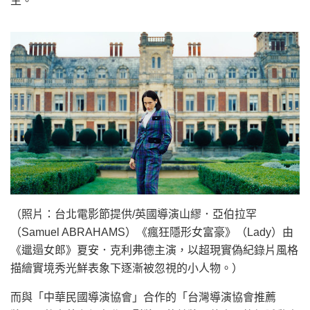
主。
（照片：台北電影節提供/英國導演山繆．亞伯拉罕
（Samuel ABRAHAMS）《瘋狂隱形女富豪》（Lady）由
《邋遢女郎》夏安．克利弗德主演，以超現實偽紀錄片風格
描繪實境秀光鮮表象下逐漸被忽視的小人物。）
而與「中華民國導演協會」合作的「台灣導演協會推薦