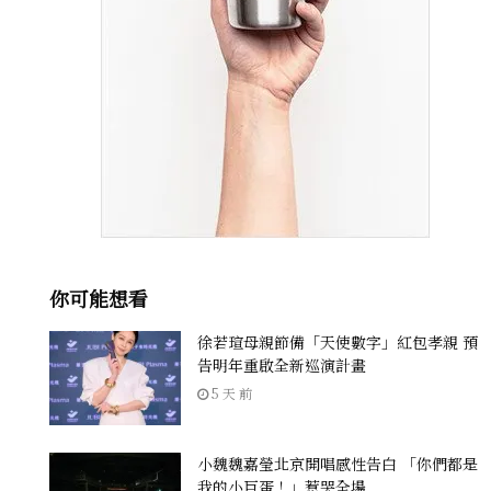
你可能想看
徐若瑄母親節備「天使數字」紅包孝親 預
告明年重啟全新巡演計畫
5 天 前
小魏魏嘉瑩北京開唱感性告白 「你們都是
我的小巨蛋！」惹哭全場