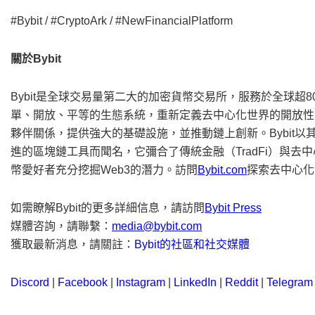
#Bybit / #CryptoArk / #NewFinancialPlatform
關於
Bybit
Bybit是全球交易量第二大的加密貨幣交易所，服務於全球超8
單、開放、平等的生態系統，重新定義去中心化世界的開放性。B
夥伴關係，提供強大的基礎設施，並推動鏈上創新。Bybit
進的區塊鏈工具而聞名，它彌合了傳統金融（TradFi）與去
幣愛好者充分挖掘Web3的潛力。訪問
Bybit.com
探索去中心化
如需瞭解Bybit的更多詳細信息，請訪問
Bybit Press
媒體咨詢，請聯繫：
media@bybit.com
獲取最新消息，請關註：
Bybit的社區和社交媒體
Discord
|
Facebook
|
Instagram
|
LinkedIn
|
Reddit
|
Telegram