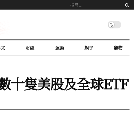
藝文
財經
運動
親子
寵物
覆蓋數十隻美股及全球ETF