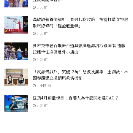
3 天 前
高敏敏營養師解析：高效代謝攻略 揭密打造女神級
緊緻線條的「輕盈能量學」
6 天 前
劉若英帶著百噸舞台道具飄洋過海洛杉磯開唱 禮服
拉鏈卡住換裝意外小插曲
6 天 前
「反詐告誡戶」突破12萬件恐波及無辜 王鴻薇、林
國春籲建立撤銷與救濟機制
2 小時 前
登頂4月銷量榜首！香港人為什麼開始選GAC？
7 天 前