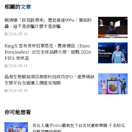
相關的
文章
賴清德「政見跳票率」遭批高達99%！葛如鈞
轟：這不是詐騙什麼才是詐騙
2026-05-14
BingX 宣布世界冠軍恩佐・費南德茲（Enzo
Fernández）出任全球品牌大使，迎戰 2026
FIFA 世界盃
2026-05-14
晶泰生態賦能項目劑泰科技成功IPO，產業稀缺
生態平台全面邁入價值兌現期
2026-05-14
你可能想看
告五人攜手vivo霸氣包下台北兒童新樂園 千名哈瓜
狂歡同慶母親節