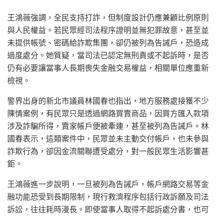
王鴻薇強調，全民支持打詐，但制度設計仍應兼顧比例原則
與人民權益。若民眾經司法程序證明並無犯罪故意，甚至並
未提供帳號、密碼給詐欺集團，卻仍被列為告誡戶，恐造成
過度處分。她質疑，當司法已認定無刑責或不起訴時，是否
仍有必要讓當事人長期喪失金融交易權益，相關單位應重新
檢視。
警界出身的新北市議員林國春也指出，地方服務處接獲不少
陳情案例，有民眾只是透過網路買賣商品，因買方匯入款項
涉及詐騙所得，賣家帳戶便被牽連，甚至被列為告誡戶。林
國春表示，這類案件中，民眾並未主動交付帳戶，也未參與
詐欺行為，卻因金流關聯遭受處分，對一般民眾生活影響甚
鉅。
王鴻薇進一步說明，一旦被列為告誡戶，帳戶網路交易等金
融功能恐受到長期限制，現行救濟程序包括行政訴願及司法
訴訟，往往耗時漫長。即使當事人取得不起訴處分書，也可