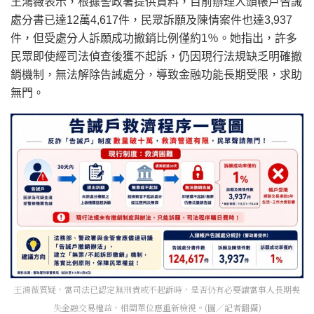
王鴻薇表示，根據警政署提供資料，目前辦理人頭帳戶告誡
處分書已達12萬4,617件，民眾訴願及陳情案件也達3,937
件，但受處分人訴願成功撤銷比例僅約1％。她指出，許多
民眾即使經司法偵查後獲不起訴，仍因現行法規缺乏明確撤
銷機制，無法解除告誡處分，導致金融功能長期受限，求助
無門。
王鴻薇質疑，當司法已認定無刑責或不起訴時，是否仍有必要讓當事人長期喪
失金融交易權益，相關單位應重新檢視。(圖／記者翻攝)