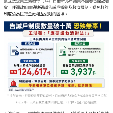
黨立法委員王鴻薇今（14）日偕新北市議員林國春召開記者
會，呼籲政府應儘速研議告誡戶撤銷及救濟機制，避免打詐
制度淪為民眾金融權益受限的困境。
王鴻薇表示，根據警政署提供資料，目前辦理人頭帳戶告誡處分書已達12萬
4,617件，民眾訴願及陳情案件也達3,937件。(圖／記者翻攝)