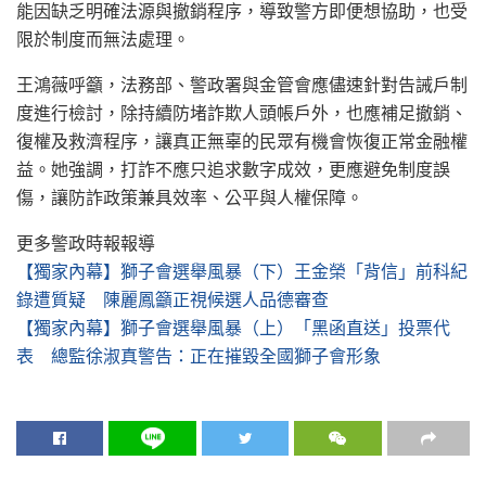
能因缺乏明確法源與撤銷程序，導致警方即便想協助，也受
限於制度而無法處理。
王鴻薇呼籲，法務部、警政署與金管會應儘速針對告誡戶制
度進行檢討，除持續防堵詐欺人頭帳戶外，也應補足撤銷、
復權及救濟程序，讓真正無辜的民眾有機會恢復正常金融權
益。她強調，打詐不應只追求數字成效，更應避免制度誤
傷，讓防詐政策兼具效率、公平與人權保障。
更多警政時報報導
【獨家內幕】獅子會選舉風暴（下）王金榮「背信」前科紀
錄遭質疑 陳麗鳳籲正視候選人品德審查
【獨家內幕】獅子會選舉風暴（上）「黑函直送」投票代
表 總監徐淑真警告：正在摧毀全國獅子會形象