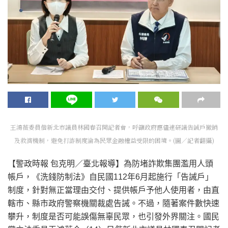
王鴻薇委員偕新北市議員林國春召開記者會，呼籲政府應儘速研議告誡戶撤銷
及救濟機制，避免打詐制度淪為民眾金融權益受限的困境。(圖／記者翻攝)
【警政時報 包克明／臺北報導】為防堵詐欺集團濫用人頭
帳戶，《洗錢防制法》自民國112年6月起施行「告誡戶」
制度，針對無正當理由交付、提供帳戶予他人使用者，由直
轄市、縣市政府警察機關裁處告誡。不過，隨著案件數快速
攀升，制度是否可能誤傷無辜民眾，也引發外界關注。國民