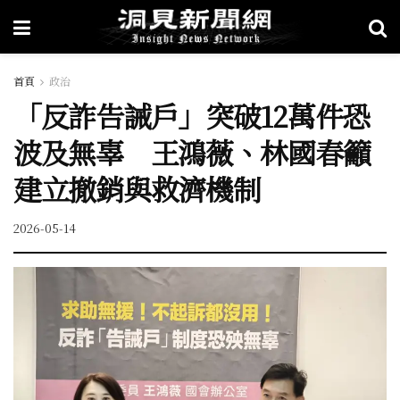
首頁
政治
「反詐告誡戶」突破12萬件恐
波及無辜 王鴻薇、林國春籲
建立撤銷與救濟機制
2026-05-14