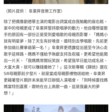
（照片提供： 阜東昇音樂工作室）
除了把偶像劉德華主演的電影台詞當成自我勉勵的座右銘，
家中的母親更成了阜東昇堅持歌唱夢的動力，他自曝想當歌
手的原因有一部份正是受到愛唱歌的母親而影響，「媽媽小
就有明星夢，除了天生有好嗓音，還特別去學唱歌，先前更
參加過比賽拿過第一名！」阜東昇更透露從出道至今決心走
歌手這條路，媽媽不僅給予無獻支持及祝福，更希望他能闖
出一片天，「我媽媽常開玩笑說，希望我早日能功成名就、
大富大貴，就可以賺錢養她了！」這次新專輯《歸途》選在
5/8母親節前夕發片，就是當成母親節禮物送給她，阜東昇
更藉著發片期許未來能早日辦個人演唱會，「到時候要找媽
媽當特別嘉賓，跟她在台上高歌一曲，這是我最大的夢
想！」