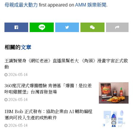
母親成最大動力
first appeared on
AMM 娛樂新聞
.
相關的
文章
王識賢變身《網紅老爸》直播黑幫老大 《角頭》漫畫宇宙正式啟
動
2026-05-14
360度沉浸式爆醬體驗 肯德基「爆醬！是拉差
咔啦雞腿堡」台灣首發登場
2026-05-14
IBM Bob 正式發布：協助企業由 AI 輔助編程
邁向可投入生產的成熟軟件
2026-05-14