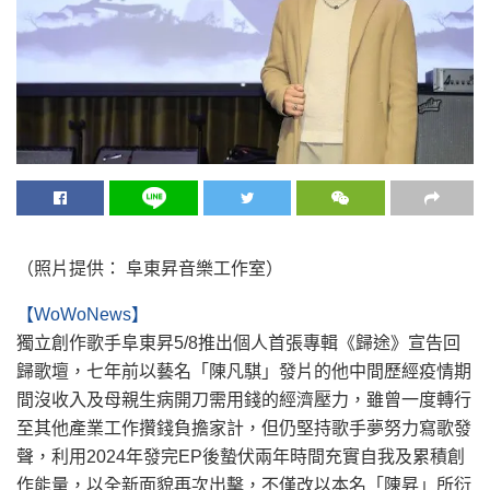
（照片提供： 阜東昇音樂工作室）
【WoWoNews】
獨立創作歌手阜東昇5/8推出個人首張專輯《歸途》宣告回
歸歌壇，七年前以藝名「陳凡騏」發片的他中間歷經疫情期
間沒收入及母親生病開刀需用錢的經濟壓力，雖曾一度轉行
至其他產業工作攢錢負擔家計，但仍堅持歌手夢努力寫歌發
聲，利用2024年發完EP後蟄伏兩年時間充實自我及累積創
作能量，以全新面貌再次出擊，不僅改以本名「陳昇」所衍