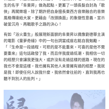
生的名字「阜東昇」做為起點，更蓄了一頭長髮自封為「歌
俠」再闖樂壇，除了期許把自身擅長東西方音樂融合的音樂
風格傳達給大家，更藉由「改頭換面」的象徵性意義，宣示
破釜沉舟、再戰歌手之路的決心！
有如「浴火重生」般展現新面貌的阜東昇以偶像劉德華主演
的電影《童夢奇緣》中的一句台詞當成座右銘自我勉勵，
「『生命是一段過程，可悲的是不能重來，可喜的是他不需
要重來』這句話啟發了我，而且伴我度過低潮，我相信一切
的經歷只會讓我更強大，或許沒有走過這樣的道路，現在的
我也不會是這樣，我也擁有其他人未曾擁有過的經歷，我就
是我！即使任何人說我什麼，我依然會往前的，直到我再也
聽不到別人的批判。」