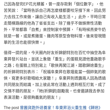
己因為發完EP花光積蓄，曾一度存款剩「個位數字」，他
苦笑說：「當時告訴自己再怎麼樣都要咬牙撐下來，因此努
力去找工作來做，讓自己有收入能生活。」此外，平時日常
走簡樸路線的他為了省省支出，除了幾乎不做娛樂性活動
外，平常都靠「自煮」來控制家中預算，「有時候燕麥牛奶
就是一餐，或是煮雞蛋、雞肉等原型食物料理，後來發現簡
單的生活也能很快樂。」
值得一提的是，今天圈內好友祈錦鈅特別在百忙中抽空為阜
東昇發片站台，並送上象徵「重生」的蛋糕見證他重啟歌手
之路；在蛋糕上特別寫上「歌俠再闖江湖，踏歌歸途重生」
的祈錦玥特別表示：「祝福阜東昇在歌壇能當一個帥氣的歌
俠，寫更多好歌唱給大家聽！」阜東昇則透露兩人因為透過
共同朋友而結識，加上彼此常在活動上遇到相互打氣，成了
交情不錯的朋友，「她(祈錦鈅)鼓勵我，也會邀請我去參加
表演活動，是很夠義氣的朋友！」
The post
曾搬貨跑外送養家！阜東昇浴火重生推《歸途》