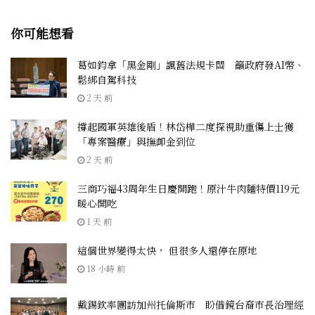
你可能想看
葛如鈞拿「黑金剛」諷舊法規卡關 籲政府發AI幣、
鬆綁自駕科技
2 天 前
撐起國軍英雄後盾！林岱樺二度探視助重傷上士獲
「專案醫療」與撫卹金到位
2 天 前
三商巧福43周年生日慶開跑！原汁牛肉麵特價119元
暖心開吃
1 天 前
這個世界變得太快， 但很多人還停在原地
18 小時 前
戴錫欽率團訪加州托倫斯市 盼借鏡台裔市長治理經