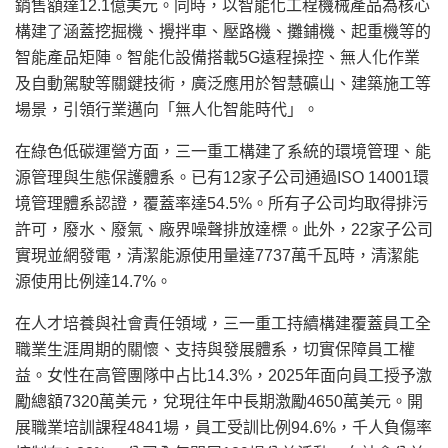
銷售額達12.1億美元。同時，以智能化工程機械產品為核心
構建了涵蓋挖掘機、攪拌車、壓路機、攤鋪機、起重機等的
智能產品矩陣。智能化設備搭載5G遠程操控、無人化作業
及自動駕駛等關鍵技術，廣泛應用於智慧礦山、建築施工等
場景，引領行業邁向「無人化智能時代」。
在綠色低碳運營方面，三一重工構建了系統的環境管理、能
源管理與生態保護體系。已有12家子公司通過ISO 14001環
境管理體系認證，覆蓋率達54.5%。所有子公司均取得排污
許可，廢水、廢氣、廠界噪聲排放達標。此外，22家子公司
實現並網發電，清潔能源使用量達7737萬千瓦時，清潔能
源使用比例達14.7%。
在人才培養與社會責任領域，三一重工持續構建覆蓋員工全
職業生涯周期的關懷、支持與發展體系，切實保障員工權
益。女性在高管團隊中占比14.3%，2025年面向員工授予激
勵總額7320萬美元，兌現往年中長期激勵4650萬美元。開
展職業培訓課程4841場，員工受訓比例94.6%，千人負傷率