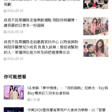
規劃
2026-05-14
成長不孤單團隊走進樂齡據點 用陪伴與關懷，
讓長輩的日常多一份溫暖
2026-05-14
成長不孤單團隊走訪嘉義家扶中心 以物資捐助
與陪伴關懷兒少成長 負責人詠琳：曾經被幫助
的人，更懂得在能力所及時把善意傳出去
2026-05-14
你可能想看
GL泰劇「夢中情緣」、「我的固執」反映火…Fay與
May雙美訂7/18來台會粉絲
2 天 前
中興2026聖保羅寬帶用戶大會成功舉辦，以「智慧