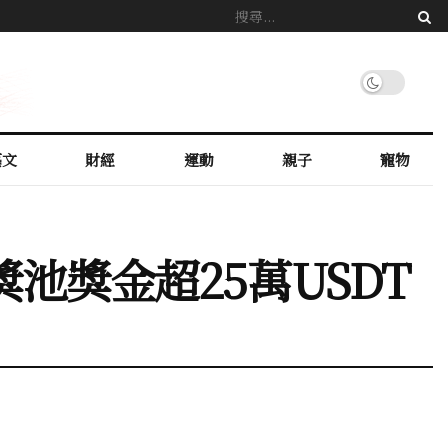
藝文
財經
運動
親子
寵物
池獎金超25萬USDT