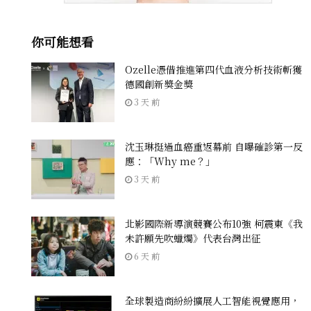
你可能想看
Ozelle憑借推進第四代血液分析技術斬獲
德國創新獎金獎
3 天 前
沈玉琳挺過血癌重返幕前 自曝確診第一反
應：「Why me？」
3 天 前
北影國際新導演競賽公布10強 柯震東《我
未許願先吹蠟燭》代表台灣出征
6 天 前
全球製造商紛紛擴展人工智能視覺應用，