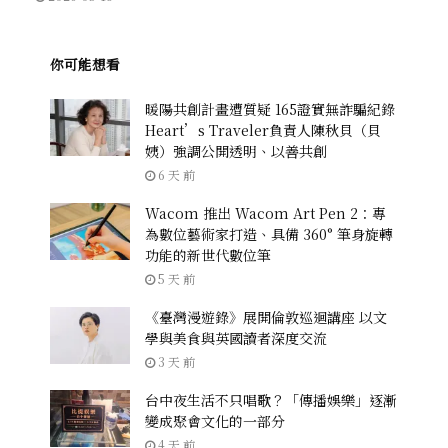
你可能想看
暖陽共創計畫遭質疑 165證實無詐騙紀錄
Heart’s Traveler負責人陳秋貝（貝
姨）強調公開透明、以善共創
6 天 前
Wacom 推出 Wacom Art Pen 2：專
為數位藝術家打造、具備 360° 筆身旋轉
功能的新世代數位筆
5 天 前
《臺灣漫遊錄》展開倫敦巡迴講座 以文
學與美食與英國讀者深度交流
3 天 前
台中夜生活不只唱歌？「傳播娛樂」逐漸
變成聚會文化的一部分
4 天 前