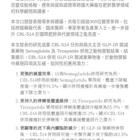
百靈佳殷格翰、禮來與諾和諾德等跨國大藥廠在肥胖醫學領域
的科學顧問與講者。
本次口頭發表現場參與踴躍，共吸引超過300位聽眾參與，包
括跨國藥廠代表、臨床醫師、專家學者及產業人士，進一步提
升 CBL-514 於國際肥胖與代謝領域之能見度。
本次發表的研究涵蓋 CBL-514 分別與兩大主流 GLP-1R 類減
重藥物 Semaglutide 及 Tirzepatide 併用之動物實驗結果，結
果顯示，CBL-514 併用 GLP-1R 類減重藥物後，於動物實驗
中展現四項具互補、協同性的應用潛力：
更強的減重效果
：以與Semaglutide併用研究為例，
CBL-514併用組相較 Semaglutide 單用組，體重下降幅
度進一步提升
91.5%
。顯示併用瘦瘦針具備進一步增強體
重下降之潛力。
更持久的停藥後體重維持
：以 Tirzepatide 研究為例，
Tirzepatide 單用組於停藥後體重回升幅度為55.9%，而
CBL-514 併用組體重回升幅度僅
25.2%
。顯示CBL-514
併用瘦瘦針於停藥後，具備減緩體重回升之潛力。
更顯著的皮下與內臟脂肪減少
：於 GLP-1R 類藥物停用
後， CBL-514 併用組可進一步額外
減少皮下脂肪182.5%