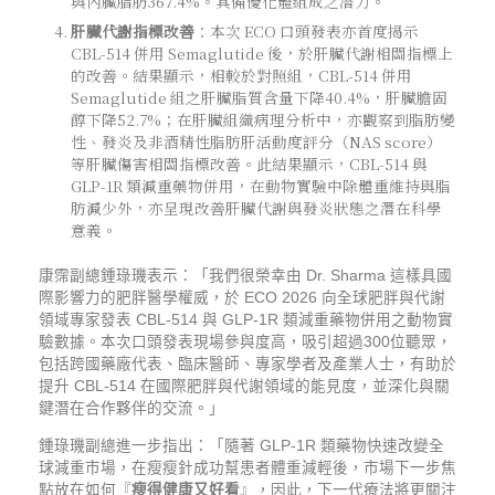
與內臟脂肪367.4%
。具備優化體組成之潛力。
肝臟代謝指標改善
：本次 ECO 口頭發表亦首度揭示
CBL-514 併用 Semaglutide 後，於肝臟代謝相關指標上
的改善。結果顯示，相較於對照組，CBL-514 併用
Semaglutide 組之
肝臟脂質含量下降40.4%，肝臟膽固
醇下降52.7%
；在肝臟組織病理分析中，亦觀察到脂肪變
性、發炎及非酒精性脂肪肝活動度評分（NAS score）
等肝臟傷害相關指標改善。此結果顯示，CBL-514 與
GLP-1R 類減重藥物併用，在動物實驗中除體重維持與脂
肪減少外，亦呈現改善肝臟代謝與發炎狀態之潛在科學
意義。
康霈副總鍾琭璣表示：「我們很榮幸由 Dr. Sharma 這樣具國
際影響力的肥胖醫學權威，於 ECO 2026 向全球肥胖與代謝
領域專家發表 CBL-514 與 GLP-1R 類減重藥物併用之動物實
驗數據。本次口頭發表現場參與度高，吸引超過300位聽眾，
包括跨國藥廠代表、臨床醫師、專家學者及產業人士，有助於
提升 CBL-514 在國際肥胖與代謝領域的能見度，並深化與關
鍵潛在合作夥伴的交流。」
鍾琭璣副總進一步指出：「隨著 GLP-1R 類藥物快速改變全
球減重市場，在瘦瘦針成功幫患者體重減輕後，市場下一步焦
點放在如何『
瘦得健康又好看
』，因此，下一代療法將更關注