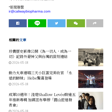
*
新聞聯繫
ir@caliwaybiopharma.com
相關的
文章
珍貴歷史影像公開《為一切人，成為一
切》記錄外籍神父與台灣的深刻連結
2026-05-18
動力火車連唱三天小巨蛋完美收官 「永
遠的師妹」Hebe驚喜登場
2026-05-18
成軍10週年！淺堤Shallow Levée睽違五
年推新專輯 加碼宣布舉辦「圓山密道發
表會」
2026-05-18