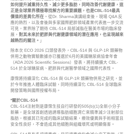
如何提升減重持久性、減少更多脂肪，同時改善代謝健康，這
正是全球業界積極尋找解方的重要課題，也是
CBL-514
最具
價值的差異化所在
。從Dr. Sharma演講結束後，現場 Q&A 反
應的熱烈，以及會後與多家國際肥胖領域產業代表進一步交流
可見，業界除了期待 CBL-514 局部減脂在醫美市場的臨床發
展，
對其未來於肥胖與代謝健康領域的潛在應用，也呈現越來
越熱烈的關注。
」
除本次 ECO 2026 口頭發表外，CBL-514 與 GLP-1R 類藥物
併用之動物實驗數據亦已獲選於6月的美國糖尿病協會年會
（ADA 2026 Scientific Sessions）發表，將持續擴大 CBL-
514 於全球糖尿病、肥胖與代謝醫學領域之國際代表性。
康霈將持續深化 CBL-514 與 GLP-1R 類藥物併用之研究，並
於今年推進人體臨床試驗，同時持續深化 CBL-514 全球臨床
開發策略與國際授權布局。
*
關於
CBL-514
CBL-514注射劑是康霈生技自行研發的505(b)(1)全新小分子
新藥，是全球首創透過誘導脂肪細胞凋亡來精準減少注射部位
脂肪，根據其已完成的臨床試驗結果，療效優異與手術相當且
安全性良好，不會造成其他細胞與組織壞死或明顯傷害。