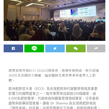
康霈首度亮相ECO 2026口頭發表，現場參與熱絡，吸引超過
300位來自國際大藥廠、臨床醫師及專家學者等產業人士聆
聽。
歐洲肥胖症大會（ECO）為全球肥胖與代謝醫學領域具重要
影響力的國際盛會之一，每年匯聚來自超過100個國家、逾
4,000名肥胖醫學、代謝疾病與體重管理領域專家，分享最新
趨勢與新藥研發進展。講者 Dr. Sharma 為全球將肥胖視為
「慢性疾病」的先驅，亦曾受邀擔任艾伯維、阿斯特捷利康、