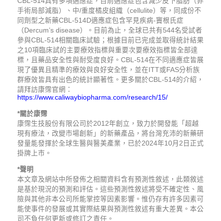
CBL-514具有多項適應症，目前適應症包含減少皮下脂肪（非
手術局部減脂）、中/重度橘皮組織（cellulite）等，同成份不
同劑型之新藥CBL-514D適應症包含罕見疾病-竇根氏症
（Dercum’s disease）。目前為止，全球已共有544名受試者
參與CBL-514相關臨床試驗；根據目前已完成並取得統計結果
之10項臨床試的主要療效指標與重要次要療效指標皆全部達
標，且藥品安全性與耐受度良好。CBL-514在不同適應症皆展
現了優異且精準的療效與良好安全性，並在ITT或FAS分析族
群療效皆具有出色的統計顯著性。更多關於CBL-514的介紹，
請拜訪康霈官網：
https://www.caliwaybiopharma.com/research/15/
*
關於康霈
康霈生技股份有限公司於
2012
年創立，致力於開發能「超越
現有療法，改變市場創新」的新藥產品，將台灣充沛的新藥研
發量能發揮於全球生醫與醫美產業，已於
2024
年10月2日正式
掛牌上市。
*
聲明
本文章及網站中所發佈之相關資料含有預測性敘述，此類敘述
是基於現況的預測和評估。這些預測性敘述將受不確定性、風
險與其他非本公司所能掌控等因素影響。惟仍存有許多因素可
能使事件的發展或其實際結果與預測性敘述有重大差異。本公
司不負任何更新或修訂之責任。