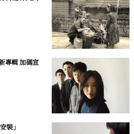
推新專輯 加碼宣
級安裝」