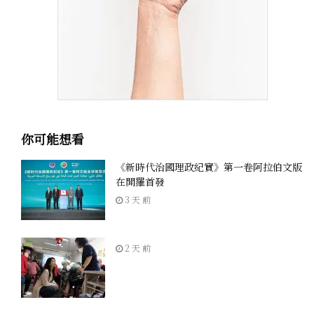
你可能想看
《新時代治國理政紀實》第一卷阿拉伯文版
在開羅首發
3 天 前
2 天 前