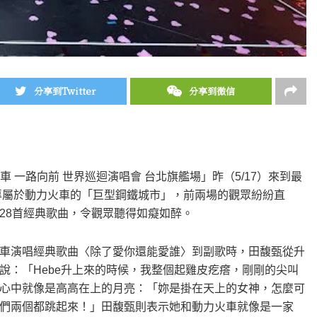
分享到Twitter
分享到微信
車 一路向前 世界巡迴演唱會 台北旗艦場」昨（5/17）來到最
座專屬於動力火車的「巨型鋼鐵城市」，前兩場的觀眾紛紛直
28首經典歌曲，令觀眾聽得如癡如醉。
車演唱經典歌曲〈除了愛你還能愛誰〉到副歌時，田馥甄從升
說：「Hebe升上來的時候，我整個起雞皮疙瘩，剛剛的尖叫
心中就像是高高在上的月亮：「妳是掛在天上的女神，怎麼可
們兩個都跳起來！」田馥甄則表示她和動力火車就像是一家