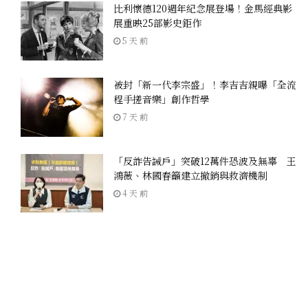
比利懷德120週年紀念展登場！金馬經典影
展重映25部影史鉅作
5 天 前
被封「新一代李宗盛」！李吉吉親曝「全流
程手搓音樂」創作哲學
7 天 前
「反詐告誡戶」突破12萬件恐波及無辜 王
鴻薇、林國春籲建立撤銷與救濟機制
4 天 前