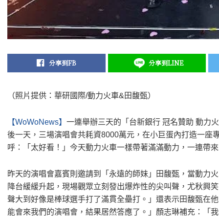
分享到FB
分享到LINE
（照片提供：華研國際/動力火車&田馥甄）
【WoWoNews】
一連舉辦三天的「台新銀行 冠名贊助 動力火
後一天，三場演唱會共耗資8000萬元，在小巨蛋內打造一
呼：「太好看！」今天動力火車一樣帶著滿滿動力，一連帶來
昨天的演唱會嘉賓則邀請到「永遠的師妹」田馥甄，當動力火
降台緩緩升起，現場觀眾立刻發出爆炸性的尖叫聲，尤秋興笑
聲大到好像是棒球選手打了滿貫全壘打。」還表示田馥甄在他
能會來我們的演唱會，結果居然答應了。」顏志琳補充：「我