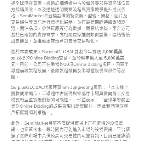
掘全球潛在買家、透過詳細傳遞中古設備與零部件資訊降低買
方採購風險，以及透過透明競標流程與買家競爭提升成交價
格。SemiMarket將競標設備的製造商、型號、規格、圖片及
交易條件等資訊進行標準化展示，並在競標期間持續累積瀏
覽、關注品項、參與反應等行為數據。競標結束後，平台亦可
基於已確認的實際需求，向相關買家推薦類似設備，連結後續
出售機會，並推動庫存清倉銷售等交易轉化。
基於本次成果，SurplusGLOBAL計劃今年實現
2,000萬美
元
規模的Online Bidding交易，並於明年擴大至
5,000萬美
元
。目前，公司正在準備約10項Online Bidding項目，涵蓋半
導體前段製程設備、後段製程設備及半導體設備零部件等品
類。
SurplusGLOBAL代表理事Kim Jungwoong表示：「本次線上
競標成果顯示，半導體中古設備與零部件市場具備向線上交易
模式轉型並實現創新的可能性。」他並表示：「全球半導體企
業對Online Bidding的成果表現出高度關注，因此我們預期客
戶拓展將順利推進。」
此外，SemiMarket目前不僅提供市場上正在流通的設備資
訊，也涵蓋未來一段時間內可能進入市場的設備資訊。平台精
選了實際市場中具備較高可交易性的可靠資訊，目前已登錄銷