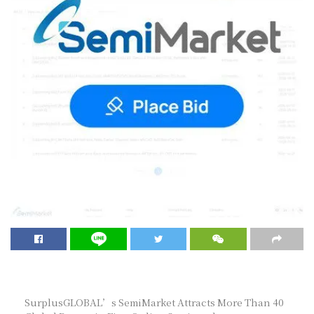
SurplusGLOBAL’s SemiMarket Attracts More Than 40