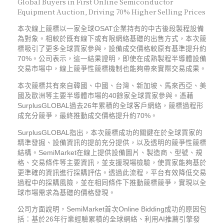
Global Buyers in First Online Semiconductor
Equipment Auction, Driving 70% Higher Selling Prices
本次線上競標以一家全球OSAT企業持有的中古後段製程設備
為對象。相較於既有線下或有限網絡基礎的出售方式，本次競
標吸引了更多全球買家參與，設備成交價格較原有基準提升約
70%。公司表示，這一結果證明，即使在成熟製程半導體設備
交易市場中，線上競爭性競標機制也能夠帶來實際交易成果。
本次競標共有來自韓國、中國、台灣、新加坡、馬來西亞、美
國及歐洲等主要半導體市場的40餘家全球買家參與。憑藉
SurplusGLOBAL過去26年累積的全球客戶網絡，競標過程形
成充分競爭，最終推動成交價格提升約70%。
SurplusGLOBAL指出，本次競標成功的關鍵在於全球買家的
精準發掘、設備資訊的提前充分提供，以及透明的競爭性競標
結構。SemiMarket在線上提供設備圖片、製造商、型號、規
格、交易條件等主要資訊，並支援現場檢驗，使買家能夠基於
更準確的資訊進行採購評估。透過此流程，平台有效降低交易
過程中的採購風險，並在相同條件下推動競標競爭，實現以全
球市場需求為基礎的價格發現。
公司方面說明，SemiMarket首次Online Bidding成功的原因包
括：基於26年行業經驗累積的全球網絡、利用AI推薦引擎發