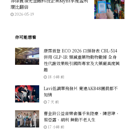
菲律賓領先金融科技企業Mynt季度盈利
環比翻倍
2026-05-19
你可能想看
康霈首登 ECO 2026 口頭發表 CBL-514
併用 GLP-1R 類減重藥物動物數據 全身
性代謝效果吸引國際專家及大藥廠高度興
趣
18 小時 前
Lavi低調單飛發片 竟連AKB48團員都不
知情
7 天 前
曹金鈴公益音樂會攜手朱陸豪、陳思瑋、
蔡亞露、胡利 舞動不老人生
17 小時 前