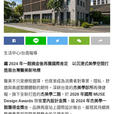
生活中心/台南報導
繼 2024 年一館摘金後再獲國際肯定 以沉浸式美學空間打
造南台灣醫美新地標
醫美不只是療程選擇，也逐漸成為消費者對專業、隱私、舒
適與美感整體體驗的期待。深耕台南的
杰美學診所
再傳捷
報，旗下全新打造的
杰美學二館
，於
2026 年國際 MUSE
Design Awards
榮獲
室內設計金獎
。繼
2024 年杰美學一
館獲得金獎
後，品牌再度站上國際設計舞台，展現其持續將