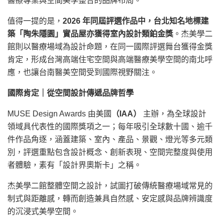
醫療專業與空間美學整合的品牌布局。
值得一提的是，
2026 年同屆評選作品中，台北知名地標建
築「陶朱隱園」實品屋亦獲得室內設計類鉑金獎
。杰美學二
館則以醫療場域為設計命題，在同一國際評選舞台獲得金獎
肯定，形成台灣高端住宅空間與高端醫療美學空間的南北呼
應，也讓台南醫美空間受到國際視野關注。
國際肯定｜從空間設計傳遞品牌哲學
MUSE Design Awards 由美國
（IAA）
主辦，為全球設計
領域具代表性的國際獎項之一；每年吸引全球數十國、逾千
件作品角逐，涵蓋建築、室內、產品、景觀、燈光等多元類
別，評選重點包含設計概念、創新表現、空間完整度與使用
者體驗，素有「設計界奧斯卡」之稱。
杰美學二館整體空間之設計，試圖打破傳統醫療場域常見的
制式與距離感，轉而創造兼具自然感、安定感與品牌辨識度
的沉浸式美學空間。