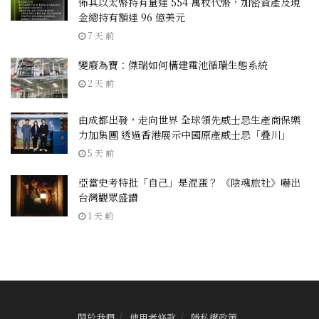
佈其以太幣持有量達 554 萬枚代幣，加密資產及現
金總持有額達 96 億美元
7 天 前
變廢為寶：傑瑞如何構建電池循環生態系統
2 天 前
由成都出發，走向世界 全球領先威士忌生產商保樂
力加集團 透過香港展示中國原產威士忌「叠川」
5 天 前
亞當史考特批「自己」是混蛋？ 《陰魂旅社》嚇出
台灣觀眾盛讚
1 天 前
關於我們
使用者條款
隱私權政策