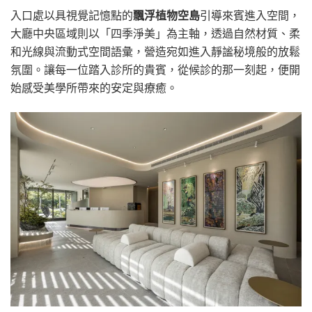
入口處以具視覺記憶點的
飄浮植物空島
引導來賓進入空間，
大廳中央區域則以「四季淨美」為主軸，透過自然材質、柔
和光線與流動式空間語彙，營造宛如進入靜謐秘境般的放鬆
氛圍。讓每一位踏入診所的貴賓，從候診的那一刻起，便開
始感受美學所帶來的安定與療癒。