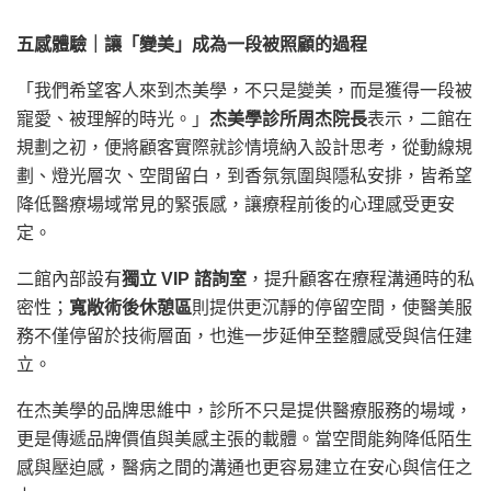
五感體驗｜讓「變美」成為一段被照顧的過程
「我們希望客人來到杰美學，不只是變美，而是獲得一段被
寵愛、被理解的時光。」
杰美學診所周杰院長
表示，二館在
規劃之初，便將顧客實際就診情境納入設計思考，從動線規
劃、燈光層次、空間留白，到香氛氛圍與隱私安排，皆希望
降低醫療場域常見的緊張感，讓療程前後的心理感受更安
定。
二館內部設有
獨立 VIP 諮詢室
，提升顧客在療程溝通時的私
密性；
寬敞術後休憩區
則提供更沉靜的停留空間，使醫美服
務不僅停留於技術層面，也進一步延伸至整體感受與信任建
立。
在杰美學的品牌思維中，診所不只是提供醫療服務的場域，
更是傳遞品牌價值與美感主張的載體。當空間能夠降低陌生
感與壓迫感，醫病之間的溝通也更容易建立在安心與信任之