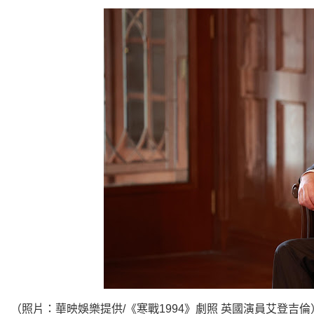
（照片：華映娛樂提供/《寒戰1994》劇照 英國演員艾登吉倫