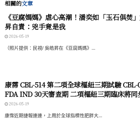
相關的
文章
《豆腐媽媽》虐心高潮！潘奕如「玉石俱焚」
昇自責：兇手竟是我
2026-05-19
（照片提供：民視/ 吳皓昇在《豆腐媽媽》...
康霈 CBL-514 第二項全球樞紐三期試驗 CBL-
FDA IND 30天審查期 二項樞紐三期臨床將
2026-05-19
康霈近期捷報連連，上周於全球指標性肥胖大...