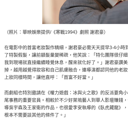
（照片：華映娛樂提供/《寒戰1994》劇照 謝君豪）
在電影中的首富老妝製作精細，謝君豪必需天天提早3-4小
了特製假髮，讓前額髮量變稀疏，他笑說：「特化團隊很仔細
我到現場就直接繼續睡覺休息，醒來就化好了。」謝君豪讚美
掉，越用越覺得妝容和自己肌膚融合，連導演都認同他的老妝
上妝同樣時間，讓他直呼：「首富不好當。」
而劇組也特別邀請在《權力遊戲：冰與火之歌》的反派要角小
尾事務的重要官員。相較於不少好萊塢藝人到華人影壇賺錢，
導吳宇森及王家衛的作品，也很愛李安執導的《臥虎藏龍》，
根本不需要談其他的條件了。」