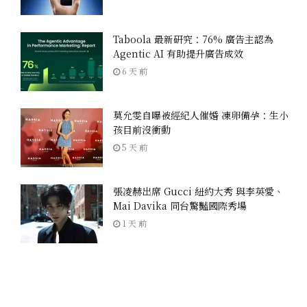
Taboola 最新研究：76% 廣告主認為
Agentic AI 有助提升廣告成效
6 天 前
莫允雯自曝被經紀人催婚 凍卵備孕：生小
孩目前沒衝動
5 天 前
張凌赫出席 Gucci 紐約大秀 與李英愛、
Mai Davika 同台驚豔國際秀場
1 天 前