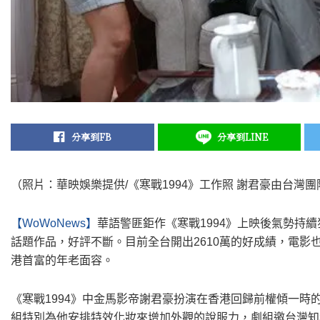
分享到FB
分享到LINE
（照片：華映娛樂提供/《寒戰1994》工作照 謝君豪由台灣
【WoWoNews】
華語警匪鉅作《寒戰1994》上映後氣勢持
話題作品，好評不斷。目前全台開出2610萬的好成績，電影
港首富的年老面容。
《寒戰1994》中金馬影帝謝君豪扮演在香港回歸前權傾一時
組特別為他安排特效化妝來增加外觀的說服力，劇組邀台灣知