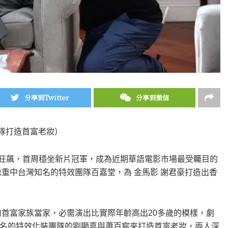
分享到Twitter
分享到微信
團隊打造首富老妝）
續狂飆，首周穩坐新片冠軍，成為近期華語電影市場最受矚目的
也重中台灣知名的特效團隊百嘉堂，為 金馬影 謝君豪打造出香
的首富家族當家，必需演出比實際年齡高出20多歲的模樣，劇
名的特效化裝團隊的劉顯嘉與蕭百宸來打造首富老妝，兩人深