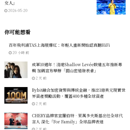
女人」
2026-05-20
你可能想看
百年飛利浦TAS上海展爆紅：年輕人重新開始認真聽HiFi
20 小時 前
成軍10週年！淺堤Shallow Levée睽違五年推新專
輯 加碼宣布舉辦「圓山密道發表會」
2 天 前
Bybit融合加密貨幣與傳統金融，推出1億美元現實世
界資產獎勵活動，覆蓋400多種全球資產
2 天 前
CHERY品牌官宣羅伯特•萊萬多夫斯基出任全球代
言人 深化「For Family」全球品牌表達
2 天 前