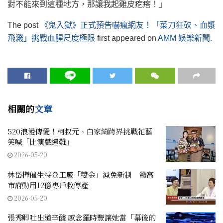
對不能來到這種地方，那讓我起雞皮疙瘩！」
The post
《鬼入獄》正式預告嚇瘋網友！「菜刀狂砍、血漿
飛濺」挑戰血腥尺度極限
first appeared on
AMM 娛樂新聞
.
相關的
文章
520浪漫傳愛！柯叔元、白家綺跨界挑戰花藝
笑喊「比演戲還難」
2026-05-20
林岱樺催生特登工廠「雙金」減免新制 籲高
市府動用12億專戶救傳產
2026-05-20
張秀卿吐出道辛酸 感念羅時豐讓她當「幕後的