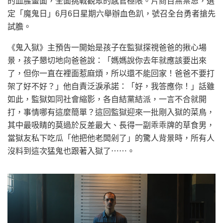
的血腥畫面，全面挑戰觀眾的感官極限。片商百無禁忌，選
定「魔鬼日」6月6日星期六舉辦血色趴，號召全台勇者搶先
試膽。
《鬼入獄》主預告一開始是孩子在監獄探視爸爸的揪心場
景，孩子懇切地向爸爸說：「媽媽說你去年就應該要出來
了，但你一直在裡面惹麻煩，所以還不能回家！爸爸不要打
架了好不好？」他自責泛淚承諾：「好，我答應你！」話雖
如此，監獄如同社會縮影，各自結黨結派，一言不合就開
打，事情哪有這麼簡單？這回監獄迎來一批剛入獄的菜鳥，
其中最吸睛的莫過於反差最大、長得一副乖乖牌的草食男，
當獄友私下吃瓜「他把他老闆剁了」的驚人背景時，所有人
沒料到這次猛鬼也跟著入獄了⋯⋯。