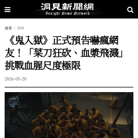
首頁
娛樂
《鬼入獄》正式預告嚇瘋網
友！「菜刀狂砍、血漿飛濺」
挑戰血腥尺度極限
2026-05-20