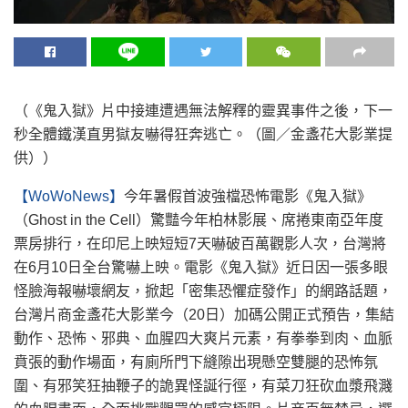
（《鬼入獄》片中接連遭遇無法解釋的靈異事件之後，下一
秒全體鐵漢直男獄友嚇得狂奔逃亡。（圖／金盞花大影業提
供））
【WoWoNews】
今年暑假首波強檔恐怖電影《鬼入獄》
（Ghost in the Cell）驚豔今年柏林影展、席捲東南亞年度
票房排行，在印尼上映短短7天嚇破百萬觀影人次，台灣將
在6月10日全台驚嚇上映。電影《鬼入獄》近日因一張多眼
怪臉海報嚇壞網友，掀起「密集恐懼症發作」的網路話題，
台灣片商金盞花大影業今（20日）加碼公開正式預告，集結
動作、恐怖、邪典、血腥四大爽片元素，有拳拳到肉、血脈
賁張的動作場面，有廁所門下縫隙出現懸空雙腿的恐怖氛
圍、有邪笑狂抽鞭子的詭異怪誕行徑，有菜刀狂砍血漿飛濺