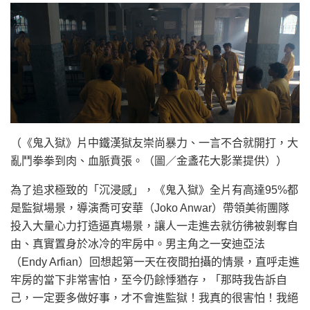
（《鬼入獄》片中鐵漢獄友崇尚暴力、一言不合就開打，大
亂鬥拳拳到肉、血脈賁張。（圖／金盞花大影業提供））
為了追求極致的「沉浸感」，《鬼入獄》全片有高達95%都
是監獄場景，導演喬可安華（Joko Anwar）帶領美術團隊
投入大量心力打造逼真場景，讓人一走進去就彷彿被剝奪自
由、真實置身於冰冷的牢房中。男主角之一安迪亞法
（Endy Arfian）回想起第一天在夜間拍攝的情景，直呼走進
牢房的當下非常害怕，至今仍餘悸猶存，「那時我告訴自
己，一定要多做好事，才不會進監獄！我真的很害怕！我絕