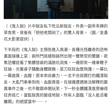
（《鬼入獄》片中獄友私下吃瓜新獄友，外表一副乖乖牌的
草食男，背後有「把他老闆剁了」的驚人背景。（圖／金盞
花大影業提供））
下半段的《鬼入獄》主預告進入高潮，各種光怪離奇的恐怖
畫面接連上菜：廁所門底縫隙赫然出現一雙懸空的雙腿、密
集恐懼症看了集體發麻的滿臉坑洞鬼、一邊邪笑一邊拿鞭子
狂抽、光著身子騷動身體跳舞、菜刀狂砍血漿飛濺，一幕比
一幕詭異、血腥！原本崇尚暴力、一言不合就開打的鐵漢獄
友，大亂鬥拳拳到肉、血脈賁張，在接連遭遇無法解釋的靈
異事件之後，也不敢跟命開玩笑，下一秒全體鐵漢直男嚇得
狂奔逃亡，當監獄真的變成地獄，所有人面臨「沒人能活著
離開」的絕望當中⋯⋯。