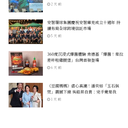
2 天 前
安智環球集團慶祝安智庫克成立十週年 持
續布局全球跨境信託市場
5 天 前
360度沉浸式爆醬體驗 肯德基「爆醬！是拉
差咔啦雞腿堡」台灣首發登場
6 天 前
《豆腐媽媽》虐心高潮！潘奕如「玉石俱
焚」震撼下線 吳皓昇自責：兇手竟是我
1 天 前