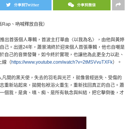
分享到Twitter
分享到微信
派Rap、吶喊釋放自我）
即將推出首張個人專輯，首波主打單曲〈以我為名〉，由他與黃婷
自己。出道24年，蕭景鴻終於迎來個人首張專輯，他也自嘲是
於自己的音樂發聲，如今終於實現，也讓他為此更全力以赴、
上線（
https://www.youtube.com/watch?v=2tMSVvuTXFk
）。
入凡間的黑天使，失去的羽毛與光芒，就像曾經迷失、受傷的
志重新站起來，拋開包袱浴火重生，重新找回真正的自己。蕭
一個我，是貪、嗔、痴、是所有執念與糾結，把它擊倒後，才