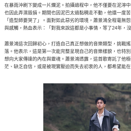
在暴雨沖刷下變成一片爛泥。拍攝過程中，他不僅要在泥濘中
也因此弄濕毀損。期間也因泥巴太過黏稠走不動，他還一度苦
「造型師要哭了」。面對如此惡劣的環境，蕭景鴻全程毫無怨
與感觸，熱血表示：「對我來說這都是小事情，等了24年，
蕭景鴻這次回歸初心，打造自己真正想做的音樂類型，挑戰搖
落。他表示，這是第一次能完整呈現自己的音樂樣貌，也特別
想向大家傳達的內在與靈魂。蕭景鴻透露，這首歌寄託了他極
茫、缺乏自信，或是被現實壓迫而失去初衷的人，都希望能在