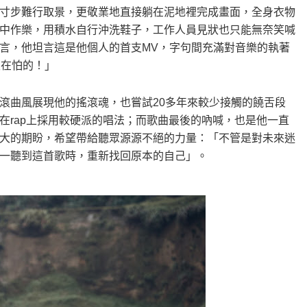
寸步難行取景，更敬業地直接躺在泥地裡完成畫面，全身衣物
中作樂，用積水自行沖洗鞋子，工作人員見狀也只能無奈笑喊
言，他坦言這是他個人的首支MV，字句間充滿對音樂的執著
沒在怕的！」
滾曲風展現他的搖滾魂，也嘗試20多年來較少接觸的饒舌段
在rap上採用較硬派的唱法；而歌曲最後的吶喊，也是他一直
大的期盼，希望帶給聽眾源源不絕的力量：「不管是對未來迷
一聽到這首歌時，重新找回原本的自己」。