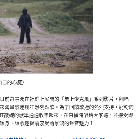
自己的心魔）
日前蕭景鴻在社群上展開的「弟上麥克風」系列影片，翻唱一
來海量歌迷瘋狂敲碗點歌。為了回饋歌迷的熱烈支持，寵粉的
瘋狂敲碗的歌單通通收集起來，在直播時唱給大家聽，並接受即
暖身，讓歌迷提前感受蕭景鴻的聲音魅力！