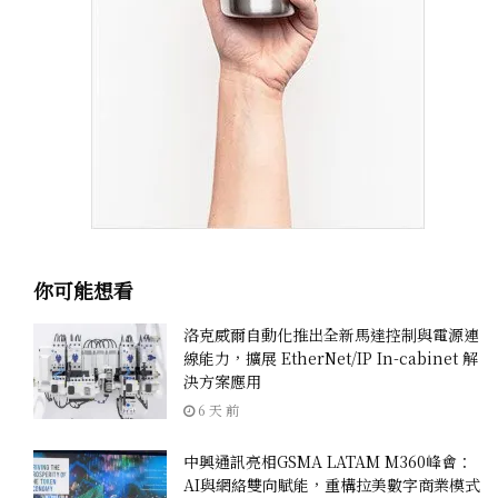
你可能想看
洛克威爾自動化推出全新馬達控制與電源連
線能力，擴展 EtherNet/IP In-cabinet 解
決方案應用
6 天 前
中興通訊亮相GSMA LATAM M360峰會：
AI與網絡雙向賦能，重構拉美數字商業模式