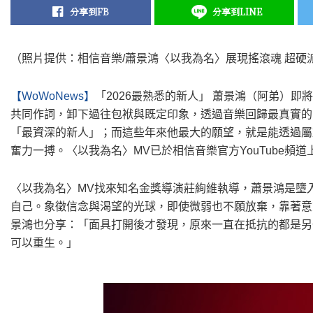
分享到FB
分享到LINE
（照片提供：相信音樂/蕭景鴻〈以我為名〉展現搖滾魂 超硬
【WoWoNews】
「2026最熟悉的新人」 蕭景鴻（阿弟）
共同作詞，卸下過往包袱與既定印象，透過音樂回歸最真實的
「最資深的新人」；而這些年來他最大的願望，就是能透過屬
奮力一搏。〈以我為名〉MV已於相信音樂官方YouTube頻道
〈以我為名〉MV找來知名金獎導演莊絢維執導，蕭景鴻是墮
自己。象徵信念與渴望的光球，即使微弱也不願放棄，靠著意
景鴻也分享：「面具打開後才發現，原來一直在抵抗的都是另
可以重生。」