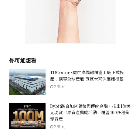
你可能想看
TDConnex廈門高端微精密工廠正式投
產：擴容全球產能 夯實未來供應鏈根基
2 天 前
Bybit融合加密貨幣與傳統金融，推出1億美
元現實世界資產獎勵活動，覆蓋400多種全
球資產
2 天 前