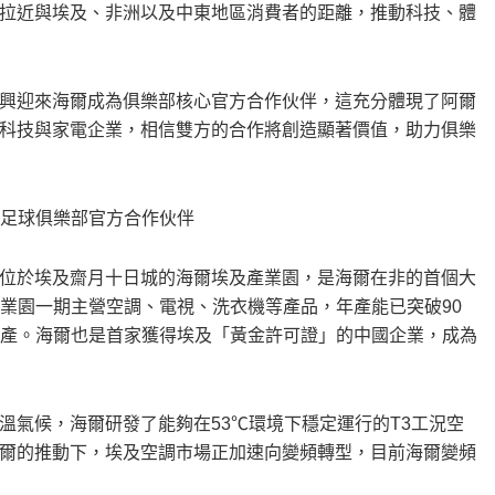
拉近與埃及、非洲以及中東地區消費者的距離，推動科技、體
興迎來海爾成為俱樂部核心官方合作伙伴，這充分體現了阿爾
科技與家電企業，相信雙方的合作將創造顯著價值，助力俱樂
足球俱樂部官方合作伙伴
位於埃及齋月十日城的海爾埃及產業園，是海爾在非的首個大
產業園一期主營空調、電視、洗衣機等產品，年產能已突破90
式投產。海爾也是首家獲得埃及「黃金許可證」的中國企業，成為
溫氣候，海爾研發了能夠在53℃環境下穩定運行的T3工況空
海爾的推動下，埃及空調市場正加速向變頻轉型，目前海爾變頻