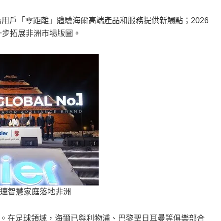
用戶「零距離」體驗海爾高端產品和服務提供新觸點；2026
進一步拓展非洲市場版圖。
速智慧家庭落地非洲
。在足球領域，海爾已與利物浦、巴黎聖日耳曼等俱樂部合