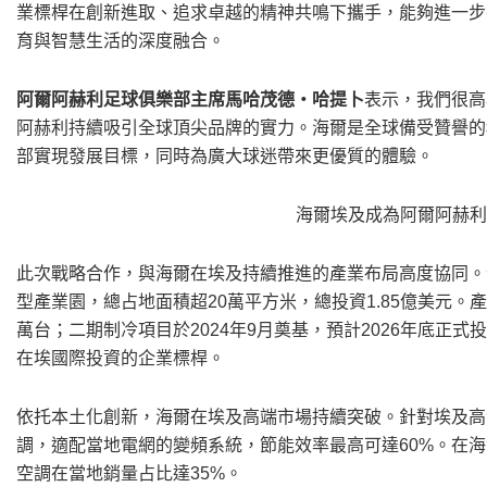
業標桿在創新進取、追求卓越的精神共鳴下攜手，能夠進一步
育與智慧生活的深度融合。
阿爾阿赫利足球俱樂部主席馬哈茂德・哈提卜
表示，我們很高
阿赫利持續吸引全球頂尖品牌的實力。海爾是全球備受贊譽的
部實現發展目標，同時為廣大球迷帶來更優質的體驗。
海爾埃及成為阿爾阿赫利
此次戰略合作，與海爾在埃及持續推進的產業布局高度協同。
型產業園，總占地面積超20萬平方米，總投資1.85億美元。
萬台；二期制冷項目於2024年9月奠基，預計2026年底正
在埃國際投資的企業標桿。
依托本土化創新，海爾在埃及高端市場持續突破。針對埃及高
調，適配當地電網的變頻系統，節能效率最高可達60%。在
空調在當地銷量占比達35%。