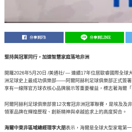
分享到FB
分享到LINE
堅持與冠軍同行，加速智慧家庭落地非洲
開羅
2026年5月20日
/美通社/ —
連續17年位居歐睿國際全球
洲足球史上最成功俱樂部——阿爾阿赫利足球俱樂部正式簽署
享有一線隊官方球衣核心品牌展示等重要權益，標志著海爾「
阿爾阿赫利足球俱樂部曾12次奪冠非洲冠軍聯賽，是埃及及
領軍品牌在輝煌歷程、創新精神與卓越追求上的高度契合。
海爾中東非區域總經理李大朋
表示，海爾是全球大型家電第一