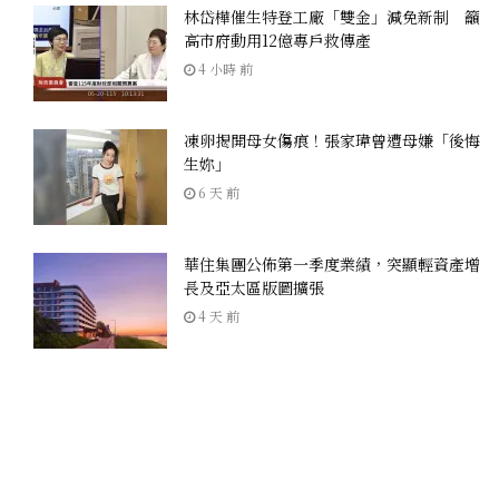
林岱樺催生特登工廠「雙金」減免新制 籲
高市府動用12億專戶救傳產
4 小時 前
凍卵揭開母女傷痕！張家瑋曾遭母嫌「後悔
生妳」
6 天 前
華住集團公佈第一季度業績，突顯輕資產增
長及亞太區版圖擴張
4 天 前