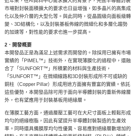
近年來，在AI資料中心需求擴大的背景下，先進半導體封裝
市場對封裝面積擴大的要求也日益增強，如多晶片的高集成
化以及仲介層的大型化等。與此同時，從晶圓級向面板級轉
變、3D結構化，以及封裝基板佈線的微細化和多層化趨勢
的加速等，對性能的要求也進一步提高。
2
．開發概要
本開發品正是為滿足上述需求而開發的。除採用已擁有市場
實績的
「
PIMEL™
」
技術外，在實現薄膜化的過程中，還融
合了
「
SUNFORT™
」
所積累的材料與生產技術，
「
SUNFORT™
」
在微細線路和3D封裝形成所不可或缺的
銅柱（Copper Pillar）形成用途方面擁有豐富的實績。依託
這些優勢，本開發品除可用于面向半導體封裝的重新佈線層
外，也有望應用于封裝基板用絕緣層。
在薄膜工藝方面，通過層壓工藝可在大尺寸面板上輕鬆形成
均勻的絕緣樹脂，因此有望提升半導體封裝製造的生產效
率。同時還具備膜厚均勻性優異、容易應對絕緣層數增加的
※
1