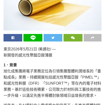
東京
2026年5月21日
/美通社/ —
新開發的感光性聚醯亞胺薄膜
1
．背景
旭化成集團將電子業務定位為引領集團整體利潤增長的
「
重
點成長
」
業務，持續開展包括感光性聚醯亞胺
「
PIMEL™
」
和感光性幹膜（DFR）
「
SUNFORT™
」
等在內的電子材料
業務。基於這些技術積累，公司致力於材料與工藝技術的進
一步升級，以滿足先進半導體封裝領域日益增長的需求。