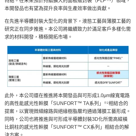
特點。在未來預計持續擴大的面板級封裝（PLP
）領域，
本開發品也有望為提升良率與生產效率做出貢獻。
在先進半導體封裝大型化的背景下，液態工藝與薄膜工藝的
研究正在同步推進。本公司將繼續致力於滿足客戶多樣化需
求的材料開發，積極開拓市場。
此外，本公司還在推進將本開發品與可形成1.0μm線寬電路
的高性能感光性幹膜
「
SUNFORT™ TA系列
」
相結合的
※2
提案，以實現微細線路與絕緣樹脂層均通過薄膜工藝形成。
同時，公司也將推進與可形成半導體封裝3D化所需高縱橫
比銅柱的感光性幹膜
「
SUNFORT™ CX系列
」
相結合的解
決方案。