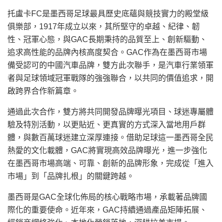
托盧卡FC是墨西哥足球最具歷史底蘊與競技實力的殿堂級
俱樂部，1917年成立以來，其所堅守的卓越、紀律、韌
性、冠軍心態，與GAC長期秉持的品質至上、創新驅動、
追求高性能的品牌內核高度契合。GAC作為在墨西哥市場
備受認可的中國汽車品牌，雙方此次聯手，是汽車行業領軍
者與足球領域冠軍戰隊的強強聯合，以共同的價值追求，開
啟跨界合作新篇章。
通過此次合作，雙方將共同開發品牌曝光項目、球迷專屬體
驗及特別活動，以更貼近、更真實的方式深入當地用戶群
體，與數百萬球迷建立深厚連接。借助足球這一墨西哥全民
熱愛的文化載體，GAC將實現高效品牌曝光，進一步強化
在墨西哥市場高端、可靠、創新的品牌形象，完成從「進入
市場」到「品牌扎根」的關鍵跨越。
墨西哥是GAC全球化
佈
局的核心戰略市場，承載著品牌國
際化的重要使命。近年來，GAC持續通過產品矩陣拓展、