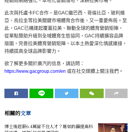
經銷商網絡強化、本地化營銷落地，深耕拉美市場。
此次與托盧卡FC合作，是GAC繼巴西、哥倫比亞、玻利維
亞、烏拉圭等拉美關鍵市場體育合作後，又一重要
佈
局。至
此，GAC已構建起覆蓋拉美、聯動全球的體育營銷矩陣，
從單點贊助升級到全域體育生態協同，GAC持續擴容品牌
版圖，完善拉美體育營銷矩陣，以本土熱愛深化情感連接，
持續提高全球品牌影響力。
欲了解更多關於廣汽的信息，請訪問：
https://www.gacgroup.com/en
或在社交媒體上關注我們。
相關的
文章
博士後起薪6.4萬留不住人才？葛如鈞籲提高科