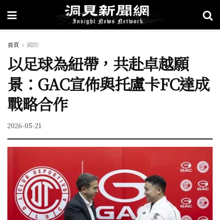
首頁
國際
以足球為紐帶，共赴卓越願
景：GAC宣佈與托盧卡FC達成
戰略合作
2026-05-21