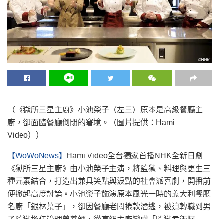
（《獄所三星主廚》小池榮子（左三）原本是高級餐廳主
廚，卻面臨餐廳倒閉的窘境。（圖片提供：Hami
Video））
【WoWoNews】
Hami Video全台獨家首播NHK全新日劇
《獄所三星主廚》由小池榮子主演，將監獄、料理與更生三
種元素結合，打造出兼具笑點與淚點的社會派喜劇，開播前
便掀起高度討論。小池榮子飾演原本風光一時的義大利餐廳
名廚「銀林葉子」，卻因餐廳老闆捲款潛逃，被迫轉職到男