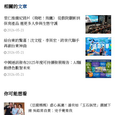
相關的
文章
里仁推廣紀錄片《飛吧！熊鷹》 從戲院觀影到
保育產品 邀更多人參與生態守護
2026-05-21
給台東的驚喜！沈文程、李英宏，跨世代聯手
再創台東神曲
2026-05-21
中興通訊發布2025年度可持續發展報告：AI驅
動綠色數智未來
2026-05-21
你可能想看
《豆腐媽媽》虐心高潮！潘奕如「玉石俱焚」震撼下
線 吳皓昇自責：兇手竟是我