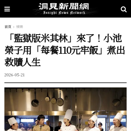
首頁
娛樂
「監獄版米其林」來了！小池
榮子用「每餐110元牢飯」煮出
救贖人生
2026-05-21