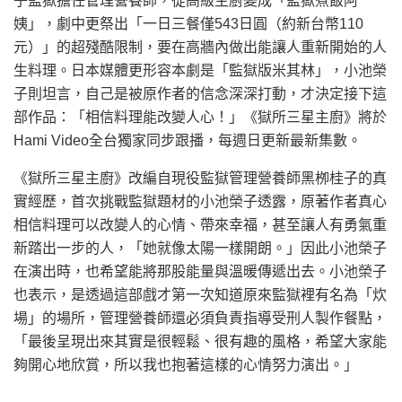
子監獄擔任管理營養師，從高級主廚變成「監獄煮飯阿
姨」，劇中更祭出「一日三餐僅543日圓（約新台幣110
元）」的超殘酷限制，要在高牆內做出能讓人重新開始的人
生料理。日本媒體更形容本劇是「監獄版米其林」，小池榮
子則坦言，自己是被原作者的信念深深打動，才決定接下這
部作品：「相信料理能改變人心！」《獄所三星主廚》將於
Hami Video全台獨家同步跟播，每週日更新最新集數。
《獄所三星主廚》改編自現役監獄管理營養師黑栁桂子的真
實經歷，首次挑戰監獄題材的小池榮子透露，原著作者真心
相信料理可以改變人的心情、帶來幸福，甚至讓人有勇氣重
新踏出一步的人，「她就像太陽一樣開朗。」因此小池榮子
在演出時，也希望能將那股能量與溫暖傳遞出去。小池榮子
也表示，是透過這部戲才第一次知道原來監獄裡有名為「炊
場」的場所，管理營養師還必須負責指導受刑人製作餐點，
「最後呈現出來其實是很輕鬆、很有趣的風格，希望大家能
夠開心地欣賞，所以我也抱著這樣的心情努力演出。」