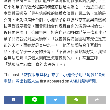
其實《獄所三星主廚》能在日本開播前就掀起高度期待，主
演小池榮子的敬業程度和精湛演技是關鍵之ㄧ，她近日被日
本媒體票選為「最有信賴感的綠葉女演員」第二名，無論是
喜劇、正劇還是舞台劇，小池榮子都以強烈存在感與自然演
技深受觀眾喜愛。而曾與她合作過舞台劇的演員中村倫也，
近日更在節目上公開告白，坦言自己20多歲時第一次和小池
榮子共演就受到巨大衝擊，「我曾覺得演藝圈裡有幾位是真
正的天才，而她就是其中之一。」他回憶當時合作喜劇作
品，小池榮子一人分飾多角，「不管演什麼都超好笑，我完
全無法理解『這個人到底是怎麼做到的』。」甚至直呼：
「她那時才28歲，真的太誇張了。」
The post
「監獄版米其林」來了！小池榮子用「每餐110元
牢飯」煮出救贖人生
first appeared on
AMM 娛樂新聞
.