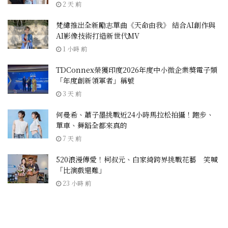
2 天 前
梵緯推出全新勵志單曲《天命由我》 結合AI創作與
AI影像技術打造新世代MV
1 小時 前
TDConnex榮獲印度2026年度中小微企業獎電子類
「年度創新領軍者」稱號
3 天 前
何曼希、蕭子墨挑戰近24小時馬拉松拍攝！跑步、
單車、舞蹈全都來真的
7 天 前
520浪漫傳愛！柯叔元、白家綺跨界挑戰花藝 笑喊
「比演戲還難」
23 小時 前