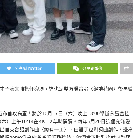
分享到Twitter
分享到微信
作才子廖文強擔任導演，這也是雙方繼合唱〈絕地花園〉後再續
首攻高蛋！將於10月17日（六）晚上18:00舉辦永豐金控
）上午10:14在KKTIX準時開賣。每年5月20日這個充滿愛
出首支台語創作曲〈總有一工〉，由雞丁包辦詞曲創作，邊寫
期把demo分享給爸爸媽媽聆聽時，他們當下聽到後就感動落