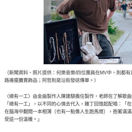
（新聞資料、照片提供：何樂音樂/四位團員在MV中，則都有
路邊擺攤賣飾品；阿哲則是沿街發送傳單。）
〈總有一工〉由金曲製作人陳建騏擔任製作，老師在了解歌曲
「總有一工」，以不同的心情去代入，雞丁回憶起配唱：「在
在腦海中翻閱一本相簿（也有一點像人生跑馬燈），抱著滿滿
受這一份溫暖。」