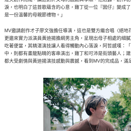
淚，也明白了這首歌蘊含的心意，雞丁從一位『囡仔』變成了
是一份溫馨的母親節禮物。」
MV邀請創作才子廖文強擔任導演，這也是雙方繼合唱〈絕地
更邀來實力派演員黃迪揚擔綱男主角，呈現出母子相處的細膩
吃著便當，其精湛演技讓人看得觸動內心落淚，阿哲感嘆：「
中，則都有畫龍點睛的客串演出，雞丁和可沛是街頭藝人；建
都大受劇情與黃迪揚演技感動與震撼，看到MV的完成品，滿