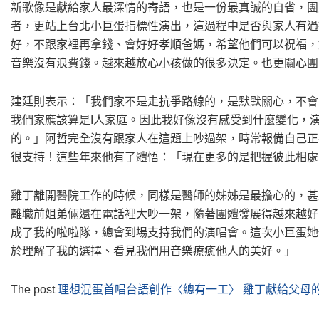
新歌像是獻給家人最深情的寄語，也是一份最真誠的自省，團
者，更站上台北小巨蛋指標性演出，這過程中是否與家人有過
好，不跟家裡再拿錢、會好好孝順爸媽，希望他們可以祝福，
音樂沒有浪費錢。越來越放心小孩做的很多決定。也更關心團
建廷則表示：「我們家不是走抗爭路線的，是默默關心，不會
我們家應該算是I人家庭。因此我好像沒有感受到什麼變化，
的。」阿哲完全沒有跟家人在這題上吵過架，時常報備自己正
很支持！這些年來他有了體悟：「現在更多的是把握彼此相處
雞丁離開醫院工作的時候，同樣是醫師的姊姊是最擔心的，甚
離職前姐弟倆還在電話裡大吵一架，隨著團體發展得越來越好
成了我的啦啦隊，總會到場支持我們的演唱會。這次小巨蛋她
於理解了我的選擇、看見我們用音樂療癒他人的美好。」
The post
理想混蛋首唱台語創作〈總有一工〉 雞丁獻給父母