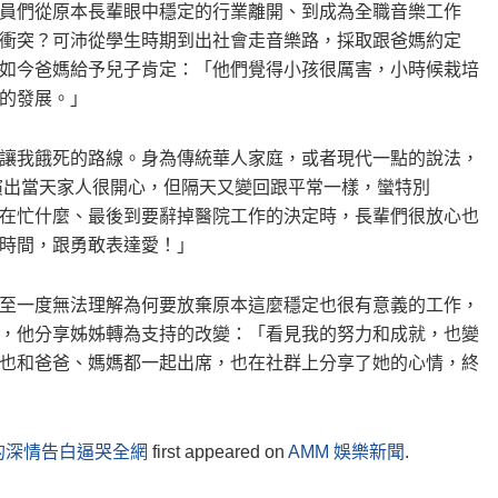
員們從原本長輩眼中穩定的行業離開、到成為全職音樂工作
衝突？可沛從學生時期到出社會走音樂路，採取跟爸媽約定
如今爸媽給予兒子肯定：「他們覺得小孩很厲害，小時候栽培
的發展。」
讓我餓死的路線。身為傳統華人家庭，或者現代一點的說法，
演出當天家人很開心，但隔天又變回跟平常一樣，蠻特別
在忙什麼、最後到要辭掉醫院工作的決定時，長輩們很放心也
時間，跟勇敢表達愛！」
至一度無法理解為何要放棄原本這麼穩定也很有意義的工作，
，他分享姊姊轉為支持的改變：「看見我的努力和成就，也變
也和爸爸、媽媽都一起出席，也在社群上分享了她的心情，終
的深情告白逼哭全網
first appeared on
AMM 娛樂新聞
.