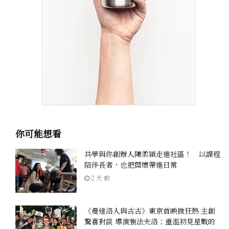
你可能想看
共學與你創辦人陳柔穎走進社區！ 以課程
陪伴長者，也把關懷帶進日常
2 天 前
《曼達洛人與古古》東京首映掀狂熱 主創
驚喜對談 導演強法夫洛：重溫初見星戰的