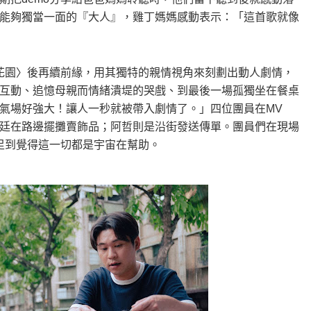
能夠獨當一面的『大人』，雞丁媽媽感動表示：「這首歌就像
花園〉後再續前緣，用其獨特的親情視角來刻劃出動人劇情，
互動、追憶母親而情緒潰堤的哭戲、到最後一場孤獨坐在餐桌
氣場好強大！讓人一秒就被帶入劇情了。」四位團員在MV
廷在路邊擺攤賣飾品；阿哲則是沿街發送傳單。團員們在現場
足到覺得這一切都是宇宙在幫助。