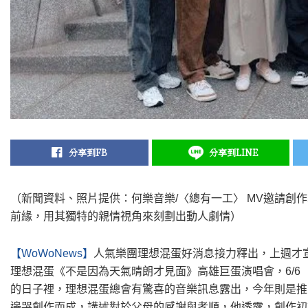
分享到FB
分享到LINE
（新聞資料、照片提供：何樂音樂/〈總有一工〉 MV邀請創
前緣，用其獨特的親情視角來刻劃出動人劇情）
【WoWoNews】
人氣樂團理想混蛋好消息接力釋出，上週才宣布
理想混蛋《不是因為天氣晴朗才見面》高雄巨蛋演唱會，6/6（六
的日子裡，理想混蛋總會有驚喜的音樂訊息露出，今年則是推
邊哭創作而成，講述對於父母的感謝與孝順，他透露，創作初