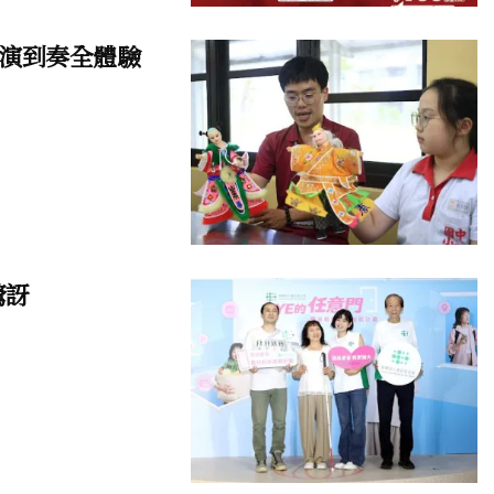
演到奏全體驗
驚訝