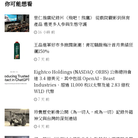
你可能想看
里仁推廣紀錄片《飛吧！熊鷹》 從戲院觀影到保育
產品 邀更多人參與生態守護
16 小時 前
王品進軍好市多掀囤貨潮！青花驕酸梅汁首月業績狂
飆150%
7 天 前
Eightco Holdings (NASDAQ: ORBS) 公佈總持倉
達 3.4 億美元，其中包括 OpenAI、Beast
Industries、超過 11,000 枚以太幣及逾 2.83 億枚
WLD 代幣
7 天 前
珍貴歷史影像公開《為一切人，成為一切》記錄外籍
神父與台灣的深刻連結
4 天 前