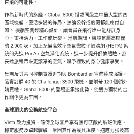
直飛的可能性。
作為新時代的旗艦，Global 8000 搭載同級之中最大型的四
區域機艙，靈活多變的佈局，無論公幹或度假都能應付自
如。 機艙空間經精心設計，讓會員在飛行途中能舒展身
心、重拾活力、工作或玩樂。 巡航期間，機艙氣壓高度僅
約 2,900 呎，加上配備高效率空氣微粒子過濾網 (HEPA) 系
統的先進 Pũr Air 空氣淨化系統，進一步提升舒適體驗，為
長途旅程帶來更潔淨的空氣，賦予極致的身心健康享受。
集團及其共同控制實體近期與 Bombardier 宣佈達成協議，
落實訂購 40 架 Challenger 3500 飛機，並附帶 120 個額外
購買權。Global 8000 的登場正承接此勢，使雙方獨特的合
作關係更為牢固。
全球頂尖的公務航空平台
Vista 致力投資，確保全球客戶享有無可匹敵的航班供應、
穩定服務及卓越體驗，鞏固其作為最具規模、適應力強及高