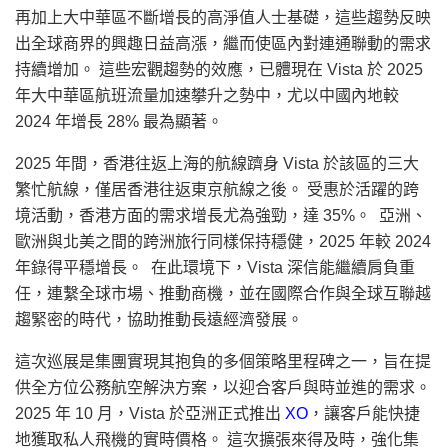
再加上大中華區不斷增長的高淨值人士基礎，這些趨勢反映
出全球商界的興趣日益高漲，繼而使區內對連通聯動的需求
持續增加。 這些宏觀趨勢的效應，已體現在 Vista 於 2025
年大中華區航班流量加速攀升之勢中，尤以中國內地較
2024 年增長 28% 最為顯著。
2025 年間，香港往返上海的航線躋身 Vista 於該區的三大
繁忙航線，僅居香港往返東京航線之後。 受惠於活躍的跨
境活動，香港方面的需求增長尤為強勁，達 35%。 亞洲、
歐洲與北美之間的跨洲旅行同樣保持穩健，2025 年較 2024
年錄得平穩增長。 在此環境下，Vista 深信能繼續肩負重
任，連繫全球市場、推動商機，並在國際合作與全球互聯越
趨緊密的時代，協助推動長遠經濟發展。
這次巡展是集團實現其抱負的多個策略里程碑之一，旨在提
供全方位公務航空解決方案，以迎合客戶與時並進的需求。
2025 年 10 月，Vista 於亞洲正式推出
XO
，讓客戶能快捷
地獲取私人飛機的實時價格。 這次擴張來得及時，強化集