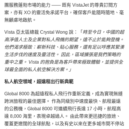
團服務蓬勃市場的能力 —— 既有 VistaJet 的尊貴訂閱方
案，亦有 XO 的靈活免承諾平台，確保客戶能隨時隨地、毫
無顧慮地啟航。
Vista 亞太區總裁 Crystal Wong 說：「
時至今日，中國的超
高淨值人士及企業對私人飛機的期望，遠不止於能夠登機。
他們渴求極致：嶄新科技、貼心服務，還有足以呼應其緊湊
生活步伐的速度及靈活性。
因此，區域擴張是我們策略的
重中之重。 Vista 的抱負是為客戶帶來極致體驗，並提供全
球最全面的私人航空解決方案。」
私人航空領域，超遠程出行新典範
Global 8000 為超遠程私人飛行作重新定義，成為實現無縫
跨洲旅程的最佳選擇。 作為同級別中速度最快、航程最遠
的公務機，Global 8000 可連續飛行長達 17 小時，航程高
達 8,000 海里，表現卓越過人。 由此帶來更迅捷的旅途、
覆蓋更遼闊的全球航點，以及有史以來在更多城市間不停站