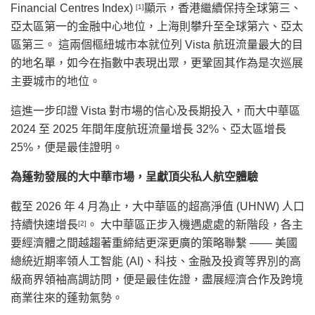
Financial Centres Index)
顯示，香港繼續保持全球第三、
[1]
亞太區第一的金融中心地位，上海則攀升至全球第六、亞太
區第三。 這兩個樞紐城市本就位列 Vista 航班流量最大的目
的地名單，如今在指數中表現出眾，更鞏固其作為是次巡展
主要城市的地位。
這進一步印證 Vista 對市場的信心及長期投入，而大中華區
2024 至 2025 年間年度航班流量增長 32%、亞太區增長
25%，便是最佳證明。
為蓬勃發展的大中華市場，呈獻頂尖私人航空體驗
截至 2026 年 4 月為止，大中華區的超高淨值 (UHNW) 人口
持續快速增長
。 大中華區正步入機遇處處的新階段，各主
[2]
要經濟體之間越趨著重締結更深更廣的策略聯繫 —— 美國
總統近期率領人工智能 (AI)、科技、金融及投資等界別的高
級商界領袖高調訪問，便是最佳佐證，盡展經濟合作及跨境
商業往來的蓬勃氣勢。