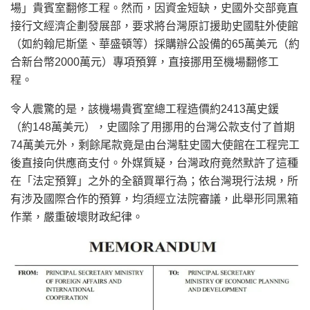
場」貴賓室翻修工程。然而，因資金短缺，史國外交部竟直
接行文經濟企劃發展部，要求將台灣原訂援助史國駐外使館
（如約翰尼斯堡、華盛頓等）採購辦公設備的65萬美元（約
合新台幣2000萬元）專項預算，直接挪用至機場翻修工
程。
令人震驚的是，該機場貴賓室總工程造價約2413萬史鍰
（約148萬美元），史國除了用挪用的台灣公款支付了首期
74萬美元外，剩餘尾款竟是由台灣駐史國大使館在工程完工
後直接向供應商支付。外媒質疑，台灣政府竟然默許了這種
在「法定預算」之外的全額買單行為；依台灣現行法規，所
有涉及國際合作的預算，均須經立法院審議，此舉形同黑箱
作業，嚴重破壞財政紀律。