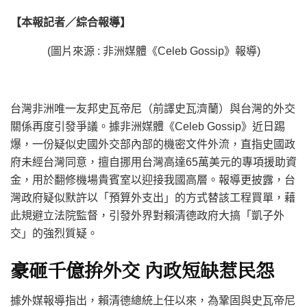
【本報記者／綜合報導】
(圖片來源 : 非洲媒體《Celeb Gossip》報導)
台灣非洲唯一友邦史瓦帝尼（前譯史瓦濟蘭）與台灣的外交
關係再度引發爭議。據非洲媒體《Celeb Gossip》近日踢
爆，一份疑似史國外交部內部的機密文件外流，直指史國政
府未經台灣同意，擅自挪用台灣高達65萬美元的專項援助資
金，用於翻修機場貴賓室以迎接我國高層。報導更披露，台
灣政府疑似默許以「預算外支出」的方式替該工程買單，藉
此規避立法院監督，引發外界對賴清德政府大搞「凱子外
交」的強烈質疑。
豪砸千億拚外交
內政短缺惹民怨
據外媒報導指出，賴清德總統上任以來，為鞏固與史瓦帝尼