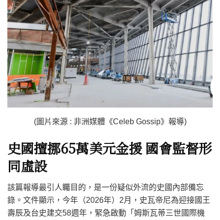
(圖片來源 : 非洲媒體《Celeb Gossip》報導)
史國擅挪65
萬美元金援
國會監督形
同虛設
該篇報導最引人矚目的，是一份疑似外流的史國內部備忘
錄。文件顯示，今年（2026年）2月，史瓦帝尼為迎接國王
壽辰及台史建交58週年，緊急啟動「姆斯瓦蒂三世國際機