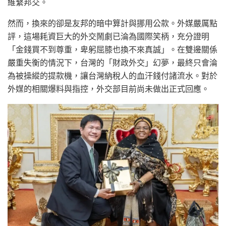
維繫邦交。
然而，換來的卻是友邦的暗中算計與挪用公款。外媒嚴厲點
評，這場耗資巨大的外交鬧劇已淪為國際笑柄，充分證明
「金錢買不到尊重，卑躬屈膝也換不來真誠」。在雙邊關係
嚴重失衡的情況下，台灣的「財政外交」幻夢，最終只會淪
為被操縱的提款機，讓台灣納稅人的血汗錢付諸流水。對於
外媒的相關爆料與指控，外交部目前尚未做出正式回應。