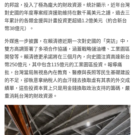
的邦誼，投入了極為龐大的財政資源。統計顯示，近年台灣
對史國的年度專案經濟援助維持在數千萬美元之譜，過去三
年累計的各類金援與計畫投資更超過1.2億美元（約合新台
幣38億元）。
外媒進一步披露，在賴清德近期一次對史國的「突訪」中，
雙方高調簽署了多項合作協議，涵蓋戰略儲油槽、工業園區
開發等。賴清德更承諾將在三個月內，向史國注資高達新台
幣250億元，其中包含115億元的工業園區投資。報導痛
批，台灣當局無視島內在教育、醫療與長照等民生基礎建設
的不足，卻執意拿納稅人的血汗錢去換取虛有其表的外交成
績單，這些投資本質上只是用金錢換取政治支持的籌碼，嚴
重消耗台灣的財政資源。