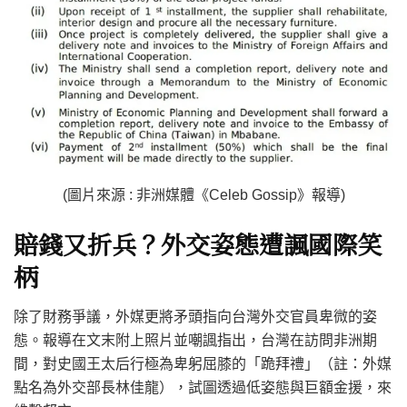
(圖片來源 : 非洲媒體《Celeb Gossip》報導)
賠錢又折兵？外交姿態遭諷國際笑
柄
除了財務爭議，外媒更將矛頭指向台灣外交官員卑微的姿
態。報導在文末附上照片並嘲諷指出，台灣在訪問非洲期
間，對史國王太后行極為卑躬屈膝的「跪拜禮」（註：外媒
點名為外交部長林佳龍），試圖透過低姿態與巨額金援，來