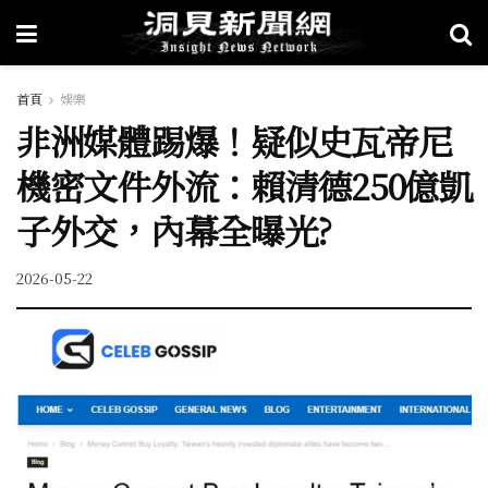
首頁
娛樂
非洲媒體踢爆！疑似史瓦帝尼
機密文件外流：賴清德250億凱
子外交，內幕全曝光?
2026-05-22