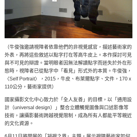
（牛俊強邀請視障者依靠他們的非視覺感官，描述藝術家的
外表，再將這些敘述以點字打在等高牛皮上。本作探討可見
與不可見的辯證。當明眼者因無法解讀點字而迷失於外在形
態時，視障者已從點字中「看見」形式外的本質。牛俊強，
〈Self Portrait〉，2015，牛皮、布萊爾點字、文件，170 x
110公分，藝術家提供）
國家攝影文化中心致力於「全人友善」的目標，以「通用設
計（universal design）」整合立體觸覺圖像與口述影像等
技術，讓攝影藝術跨越視覺限制，成為所有人都能平等親近
的文化資源。
6月11日將開展的「凝視之界」主題，展示視障藝術家如何