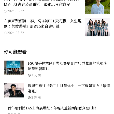
MV化身青春公路電影：最難忘青春旅程
2026-05-22
六美齊聚顏質「泰」高 泰劇GL天花板「女生規
則：禁愛遊戲」訂8/15來台會粉絲
2026-05-22
你可能想看
FSC攜手林業保育署及賽夏合作社 共推生態系服務
驗證影響評估
3 天 前
周興哲飛往《歌手》挑戰途中 一下機驚喜收「破億
喜訊」
3 天 前
百年飛利浦TAS上海展爆紅：年輕人重新開始認真聽HiFi