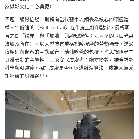
家攝影文化中心典藏）
子題「觸覺信號」則轉向當代藝術以觸覺為核心的積極建
構。牛俊強的〈Self Portrait〉在牛皮上打印點字，反轉明
盲之間「視見」與「觸讀」的認知途徑；江昱呈的〈目光無
法觸及所在〉，以大型裝置重構視障按摩的勞動場景，透過
按摩師與顧客的互動聲音、精油嗅覺的包覆，省思視障者在
身體勞動的主導性；王永安〈皮膚考：幽靈變數〉結合神經
科學與AI運算，探討皮膚是否可以逃離演算法，成為人類感
知經驗的身體邊界。