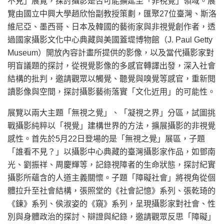
不見」展覽，探討攝影是否可能擴延至「非視覺」領域。展
覽由國立中興大學趙欣怡副教授策劃，匯聚27位臺灣、斯洛
維尼亞、墨西哥、日本及韓國的藝術家與非視覺創作者，透
過國家攝影文化中心典藏與美國蓋堤博物館（J. Paul Getty
Museum）開放內容計畫所提供的影像，以及當代攝影家對
明盲議題的探討，從視覺影像的多感官轉譯出發，深入社會
結構的批判，邀請觀眾以觸覺、聽覺與嗅覺等感官，重新閱
讀影像與空間，探討攝影藝術落實「文化近用」的可能性。
展覽以兩大主題「無視之覺」、「凝視之界」分區，試圖挑
戰攝影純粹以「視覺」建構世界的方法，擴展攝影的非視覺
感性。首先於5月22日登場的是「無視之覺」展區，子題
「誰看不見？」以攝影中心典藏的臺灣攝影家作品，如鄧南
光、劉振祥、周慶輝等，記錄視障者的生命狀態，探討紀實
攝影所蘊含的人道主義關懷。子題「障礙社會」將視角從個
體拉升至社會結構，張照堂的《社會記憶》系列、張乾琦的
《鍊》系列、侯淑姿的《窺》系列，呈現攝影家對社會、性
別與身體政治的探討、辯證與紀錄，邀請觀眾反思「障礙」