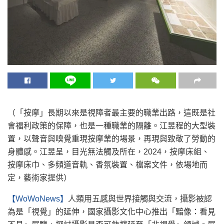
（「按摩」長期以來是視障者最主要的職業出路，這既是社
會福利政策的保障，也是一種職業的隔離。江昱程的大型裝
置，以聲音與嗅覺重現按摩業的場景，再現與致敬了勞動的
身體感。江昱呈，目光無法觸及所在，2024，按摩床組、
按摩床巾、多頻道音軌、香氛裝置、檔案文件，依場地而
定，藝術家提供）
【WoWoNews】
人類用五感與世界接觸與交流，攝影被認
為是「視覺」的延伸，國家攝影文化中心推出「黯像：看見