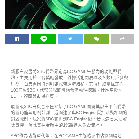
新版白皮書將$BC代幣界定為BC.GAME生態內的功能型代
幣，主要用於平台獎勵發放、質押活動開展以及各類用戶參與
行為。白皮書同時列明該代幣經濟結構，其發行總量恆定為
100億枚$BC，代幣分配範疇涵蓋流動性挖礦、社區空投、
LDP、顧問與市場推廣。
最新版$BC白皮書不僅介紹了BC.GAME圍繞其原生平台代幣
的新功能與用例計劃，還闡述了與BC Engine質押活動相關的
銷毀機制。玩家將$BC質押到BC Engine後，若未滿七天便解
除質押，解除質押金額中的1%將進入銷毀流程。
$BC作為功能型代幣，在BC.GAME生態體系中佔據關鍵地