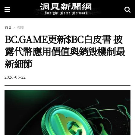
首頁
國際
BC.GAME更新$BC白皮書 披
露代幣應用價值與銷毀機制最
新細節
2026-05-22