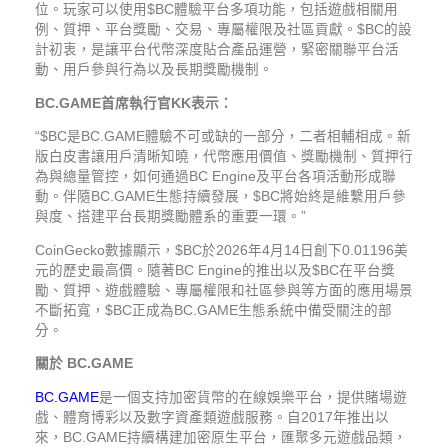
位。玩家可以使用$BC體驗平台多項功能，包括遊戲相關用
例、質押、平台獎勵、交易、專屬權限及社區貢獻。$BC的設
計初衷，是讓平台代幣深度貼合產品運營，緊密關聯平台活
動、用戶參與行為以及長期獎勵機制。
BC.GAME首席執行官KK表示：
“$BC是BC.GAME體驗不可或缺的一部分，二者相輔相成。新
版白皮書讓用戶清晰知曉，代幣應用價值、獎勵機制、質押行
為與總量管控，如何通過BC Engine及平台各項活動形成聯
動。伴隨BC.GAME生態持續發展，$BC將始終是維繫用戶參
與度、搭建平台長期獎勵體系的重要一環。”
CoinGecko數據顯示，$BC於2026年4月14日創下0.01196美
元的歷史最高價。隨著BC Engine的推出以及$BC在平台獎
勵、質押、遊戲體驗、專屬權限和社區參與等方面的應用場景
不斷拓寬，$BC正成為BC.GAME生態系統中備受關注的部
分。
關於 BC.GAME
BC.GAME
是一個支持加密貨幣的在線娛樂平台，提供賭場遊
戲、體育博彩以及數字資產類遊戲服務。自2017年推出以
來，BC.GAME持續構建加密原生平台，匯聚多元遊戲品類，