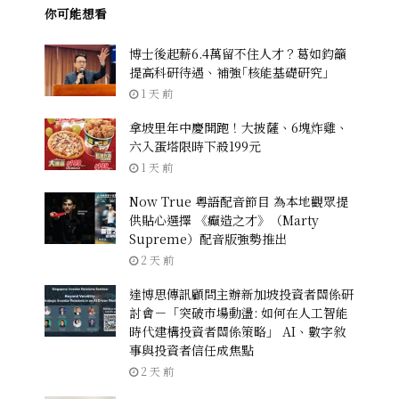
你可能想看
博士後起薪6.4萬留不住人才？葛如鈞籲
提高科研待遇、補強｢核能基礎研究｣
1 天 前
拿坡里年中慶開跑！大披薩、6塊炸雞、
六入蛋塔限時下殺199元
1 天 前
Now True 粵語配音節目 為本地觀眾提
供貼心選擇 《癲造之才》（Marty
Supreme）配音版強勢推出
2 天 前
達博思傳訊顧問主辦新加坡投資者關係研
討會－「突破市場動盪: 如何在人工智能
時代建構投資者關係策略」 AI、數字敘
事與投資者信任成焦點
2 天 前