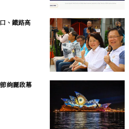
口、鐵路高
樂節絢麗啟幕