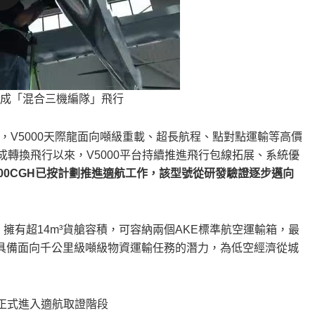
完成「混合三機編隊」飛行
V5000天際龍面向噸級重載、超長航程、點對點運輸等高價
成轉換飛行以來，V5000平台持續推進飛行包線拓展、系統優
000CGH已按計劃推進適航工作，該型號從研發驗證逐步邁向
小時，擁有超14m³貨艙容積，可容納兩個AKE標準航空運輸箱，最
里，具備面向千公里級噸級物資運輸任務的潛力，為低空經濟從城
H正式進入適航取證階段