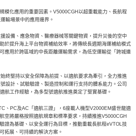
模化應用的重要因素。V5000CGH以超重載能力、長航程
值運輸場景中的應用邊界。
送救援設備、應急物資、醫療器械等關鍵物資，提升災後的空中
助於提升海上平台物資補給效率，將傳統長週期海運補給模式
可應用於跨區域的中長距離運輸需求，為低空運輸從「跨城連
航空始終堅持以安全保障為前提、以適航要求為牽引，全力推進
蓋型號設計、試驗驗證、製造控制和運行支持的體系能力。公司
機型相關適航工作經驗，為多型號適航推進奠定了堅實基礎。
C、PC及AC「適航三證」，6座載人機型V2000EM盛世龍適
空將嚴格按照適航規章和標準要求，持續推進V5000CGH
驗證為基礎、以安全運行為目標，推動重載長航程eVTOL技
可拓展、可持續的解決方案。