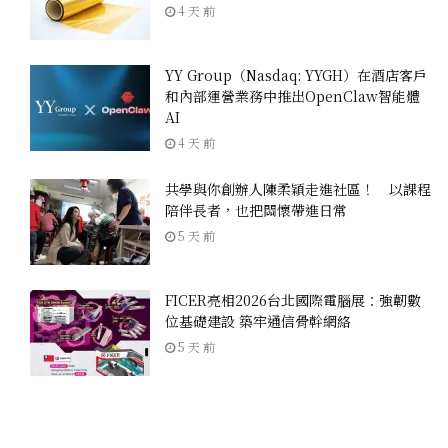
4 天 前
YY Group（Nasdaq: YYGH）在酒店客戶
和內部運營業務中推出OpenClaw智能體
AI
4 天 前
共學與你創辦人陳柔穎走進社區！ 以課程
陪伴長者，也把關懷帶進日常
5 天 前
FICER亮相2026台北國際電腦展：強韌數
位基礎建設 築牢通信骨幹網絡
5 天 前