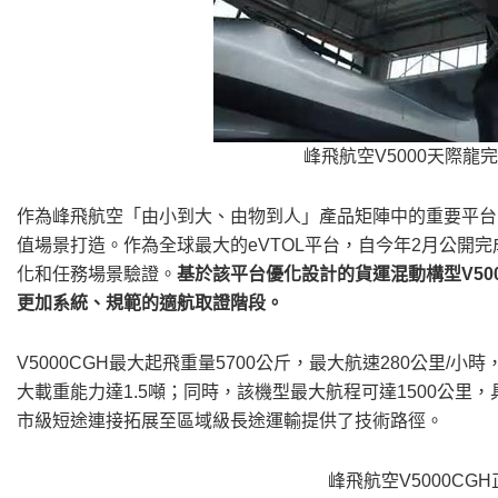
峰飛航空V5000天際龍
作為峰飛航空「由小到大、由物到人」產品矩陣中的重要平台，
值場景打造。作為全球最大的eVTOL平台，自今年2月公開完
化和任務場景驗證。
基於該平台優化設計的貨
運混動構型V5
更加系統、規範的適航取證階段。
V5000CGH最大起飛重量5700公斤，最大航速280公里/
大載重能力達1.5噸；同時，該機型最大航程可達1500公
市級短途連接拓展至區域級長途運輸提供了技術路徑。
峰飛航空V5000CG