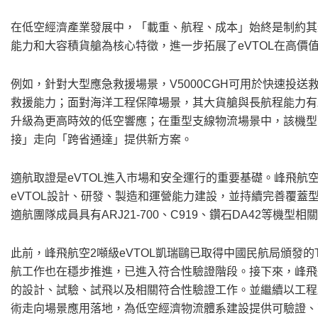
在低空經濟產業發展中，「載重、航程、成本」始終是制約其規
能力和大容積貨艙為核心特徵，進一步拓展了eVTOL在高價
例如，針對大型應急救援場景，V5000CGH可用於快速投
救援能力；面對海洋工程保障場景，其大貨艙與長航程能力有
升級為更高時效的低空響應；在重型支線物流場景中，該機型
接」走向「跨省通達」提供新方案。
適航取證是eVTOL進入市場和安全運行的重要基礎。峰飛
eVTOL設計、研發、製造和運營能力建設，並持續完善覆
適航團隊成員具有ARJ21-700、C919、鑽石DA42等
此前，峰飛航空2噸級eVTOL凱瑞鷗已取得中國民航局頒發的T
航工作也在穩步推進，已進入符合性驗證階段。接下來，峰飛航
的設計、試驗、試飛以及相關符合性驗證工作。並繼續以工程
術走向場景應用落地，為低空經濟物流體系建設提供可驗證、