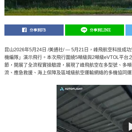
分享到FB
分享到LINE
昆山
2026年5月24日
/美通社/ — 5月21日，峰飛航空科技成
機編隊」演示飛行。本次飛行圍繞5噸級與2噸級eVTOL平
節，開展了全流程實操驗證，展現了峰飛航空在多型號、多噸
流、應急救援、海上保障及區域級航空運輸網絡的多機協同運