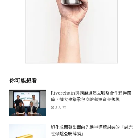
你可能想看
Riverchain與滴灌通建立戰略合作夥伴關
係，擴大建築承包商的營運資金規模
3 天 前
旭化成開發出面向先進半導體封裝的「感光
性聚醯亞胺薄膜」