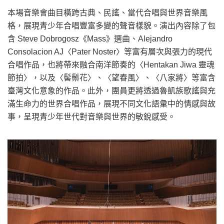
本場音樂會曲目橫跨古典、民謠、當代合唱與世界音樂風
格，展現青少年合唱豐富多變的聲音樣貌。演出內容除了包
含 Steve Dobrogosz《Mass》選曲、Alejandro
Consolacion AJ〈Pater Noster〉等富有層次與張力的現代
合唱作品，也將帶來融合南洋節奏的〈Hentakan Jiwa 靈魂
節拍〉，以及〈髻鬃花〉、〈望春風〉、〈八家將〉等富含
臺灣文化意象的作品。此外，團員更將透過魯凱族歌謠與充
滿生命力的世界合唱作品，展現不同文化語彙中的情感與故
事，呈現青少年世代對音樂與世界的敏銳感受。