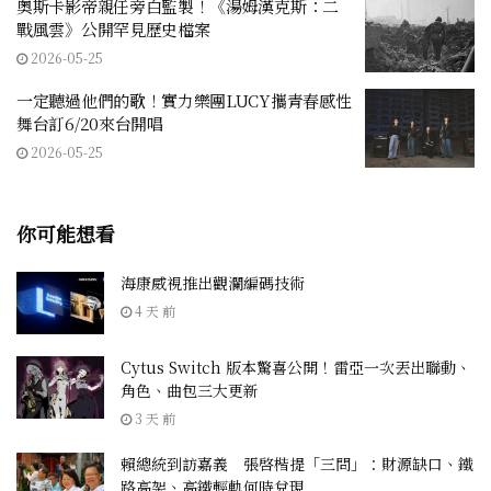
奧斯卡影帝親任旁白監製！《湯姆漢克斯：二
戰風雲》公開罕見歷史檔案
2026-05-25
一定聽過他們的歌！實力樂團LUCY攜青春感性
舞台訂6/20來台開唱
2026-05-25
你可能想看
海康威視推出觀瀾編碼技術
4 天 前
Cytus Switch 版本驚喜公開！雷亞一次丟出聯動、
角色、曲包三大更新
3 天 前
賴總統到訪嘉義 張啓楷提「三問」：財源缺口、鐵
路高架、高鐵輕軌何時兌現