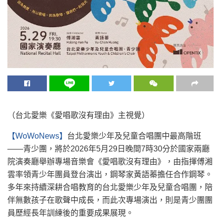
（台北愛樂《愛唱歌沒有理由》主視覺）
【WoWoNews】
台北愛樂少年及兒童合唱團中最高階班
——青少團，將於2026年5月29日晚間7時30分於國家兩廳
院演奏廳舉辦專場音樂會《愛唱歌沒有理由》，由指揮傅湘
雲率領青少年團員登台演出，鋼琴家黃語蓁擔任合作鋼琴。
多年來持續深耕合唱教育的台北愛樂少年及兒童合唱團，陪
伴無數孩子在歌聲中成長，而此次專場演出，則是青少團團
員歷經長年訓練後的重要成果展現。