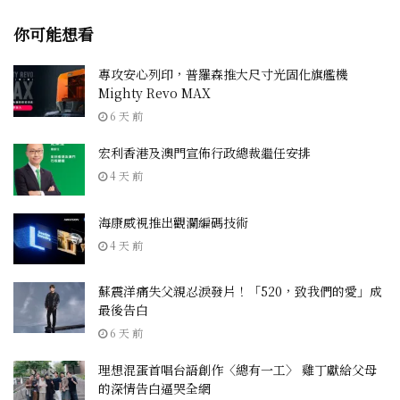
你可能想看
專攻安心列印，普羅森推大尺寸光固化旗艦機
Mighty Revo MAX
6 天 前
宏利香港及澳門宣佈行政總裁繼任安排
4 天 前
海康威視推出觀瀾編碼技術
4 天 前
蘇震洋痛失父親忍淚發片！「520，致我們的愛」成
最後告白
6 天 前
理想混蛋首唱台語創作〈總有一工〉 雞丁獻給父母
的深情告白逼哭全網