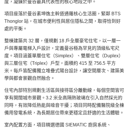
度，凝鍊於曼谷最具代表性的核心地段之中。
項目座落於曼谷素坤逸主幹道通羅核心生活圈，緊鄰 BTS
Thonglor 站，在城市便利性與居住隱私之間，取得恰到好
處的平衡。
整棟建築共 32 層，僅規劃 18 戶全層豪宅住宅，以一層一
戶與專屬電梯入戶設計，定義曼谷極為罕見的頂級私宅尺
度。項目涵蓋單層住宅（Simplex）、雙層住宅（Duplex）
與三層住宅（Triplex）戶型，面積約 415 至 756.5 平方
米。每戶皆配備獨立堆疊式陽台設計，讓空間層次、建築美
學與都會景觀自然融合。
住宅內部特別規劃生活區與接待區分離動線，每個空間皆可
享有開闊城市景觀。3.2 米全高隔熱玻璃在引入自然採光的
同時，有效降低熱能與噪音干擾；項目同時配備醫院級全棟
備用發電系統，為長期居住帶來更穩定且舒適的生活體驗。
室內配置方面，項目精選德國 SIEMATIC 廚房系統、