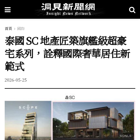
首頁
國際
泰國 SC 地產匠築旗艦級超豪
宅系列，詮釋國際奢華居住新
範式
2026-05-25