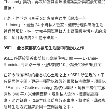
Thailand」獎項，再次印證其國際級建築設計與超豪宅產品
價值。
此外，住戶亦可享受 SC 專屬高端生活服務平台
「Linton」，涵蓋 24 小時私人管家、健康管理與高端生活
禮遇等服務，進一步完善國際層峰人士對頂級生活方式的想
像。項目售價約 2.6 億泰銖起。
95E1
｜曼谷東部核心豪宅生活圈中的匠心之作
95E1 座落於曼谷東部核心高端住宅走廊 —— Ekamai–
Ramintra 高速路一帶，僅規劃約 10 戶超豪宅低密度住宅。
在如今愈發稀缺的曼谷核心土地之上，95E1 所呈現的，不
只是居住空間，更是一種難以複製的頂級私宅收藏。項目以
「Exquisite Craftsmanship」為核心理念，每棟三層住宅擁
有約 846 平方米使用面積，規劃私人泳池、雙層挑高客
廳、池畔餐廳、頂層主臥套房與超跑車庫，將建築、藝術與
層峰生活方式凝鍊於同一空間語境之中。