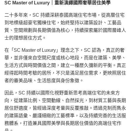
SC Master of Luxury
｜重新演繹國際奢華居住美學
二十多年來，SC 持續深耕泰國高端住宅市場，從高層住宅
到地標級超豪宅獨棟住宅，始終堅持以建築設計、工藝品
質、空間規劃與長期價值為核心，持續探索屬於國際層峰人
士的理想居住方式。
在「SC Master of Luxury」理念之下，SC 認為，真正的奢
華，並非僅來自空間尺度或核心地段，而是在建築、美學、
生活方式與時間價值之間，建立一種歷久彌新的平衡。真正
經得起時間考驗的居所，不只是滿足居住需求，更映照居住
者的審美品味、生活態度與身份象徵。
因此，SC 持續以國際化視野重新思考高端住宅的未來方
向，從建築比例、空間動線、自然採光，到材質工藝與長期
居住舒適度，皆經過深度考量與反覆推敲。透過克制而雋永
的建築語彙、嚴謹細緻的工藝標準，以及持續完善的生活服
務體系，打造兼具國際美學與長期居住價值的高端住宅作
品。