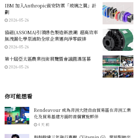
IBM 加入Anthropic資安防禦「玻璃之翼」計
劃
2026-05-26
協磁(ASSOMA)引領綠色製造新浪潮: 超高效率
無洩漏化學泵浦助全球企業邁向淨零碳排
2026-05-26
第十屆亞太區農業技術展覽暨會議圓滿落幕
2026-05-26
你可能想看
Rendeavour 成為非洲大陸自由貿易區在非洲工業
化及貿易基建方面的首個實施夥伴
4 天 前
鼓鼓睽違三年發行專輯《Vitamin G》 黑短髮帥出