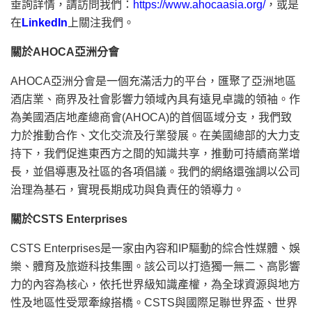
垂詢詳情，請訪問我們：
https://www.ahocaasia.org/
，或是
在
LinkedIn
上關注我們。
關於
AHOCA
亞洲分會
AHOCA亞洲分會是一個充滿活力的平台，匯聚了亞洲地區
酒店業、商界及社會影響力領域內具有遠見卓識的領袖。作
為美國酒店地產總商會(AHOCA)的首個區域分支，我們致
力於推動合作、文化交流及行業發展。在美國總部的大力支
持下，我們促進東西方之間的知識共享，推動可持續商業增
長，並倡導惠及社區的各項倡議。我們的網絡還強調以公司
治理為基石，實現長期成功與負責任的領導力。
關於CSTS Enterprises
CSTS Enterprises是一家由內容和IP驅動的綜合性媒體、娛
樂、體育及旅遊科技集團。該公司以打造獨一無二、高影響
力的內容為核心，依托世界級知識產權，為全球資源與地方
性及地區性受眾牽線搭橋。CSTS與國際足聯世界盃、世界