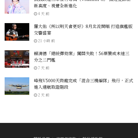
新高度、視覺全新進化
4 天 前
羅大佑《所以明天會更好》8月北流開唱 打造旗艦版
交響盛宴
21 小時 前
賴清德「總統彈劾案」闖關失敗！56票贊成未達三
分之二門檻
7 天 前
峰飛V5000天際龍完成「混合三機編隊」飛行，正式
進入適航取證階段
2 天 前