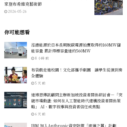
家登布希維克藝術節
2026-05-26
你可能想看
泓德能源於日本長期脫碳電源拍賣取得約160MW儲
能容量 累計得標容量達約560MW
8 小時 前
布袋戲走進校園！文化部攜手劇團 讓學生從演到奏
全體驗
5 天 前
達博思傳訊顧問主辦新加坡投資者關係研討會－「突
破市場動盪: 如何在人工智能時代建構投資者關係策
略」 AI、數字敘事與投資者信任成焦點
6 天 前
IBM 加入Anthropic資安防禦「玻璃之翼」計劃