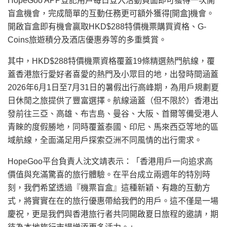
HopeGoo APP登記用戶每日登入活動頁面即可獲得一次開
盲盒機會，完成簡單的互動任務更可額外獲得[開盒]機會。
開啟盲盒即有機會贏取HKD$288特價機票購買資格、G-
Coins旅遊積分及酒店優惠券等的多重獎賞。
其中，HKD$288特價機票資格覆蓋19條精選熱門航線，覆
蓋香港旅行愛好者喜愛的熱門及小眾目的地，出發時間涵蓋
2026年6月1日至7月31日的暑假出行高峰期，為用戶規劃夏
日休閒之旅提供了豐富選擇。航線涵蓋（但不限於）香港出
發前往三亞、高雄、布吉島、曼谷、大阪、首爾等備受港人
青睞的度假勝地，同時覆蓋泰國、印尼、馬來西亞等地的區
域航線，全面滿足用戶探索亞洲不同風情的出行需求。
HopeGoo平台負責人沈文靖表示：「香港用戶一向追求高
價值與充滿驚喜的旅行體驗。在平台成立兩週年的特別時
刻，我們希望透過『機票盲盒』這種新穎、有趣的互動方
式，將實實在在的旅行優惠帶給我們的用戶。這不僅是一場
慶祝，更是我們與香港旅行者共同開啟夏日旅程的邀請，期