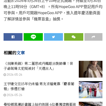
活動於2026年5月26日上午10時正式開啟，持續至5月30日
晚上11時59分（GMT+8）。所有HopeGoo APP登記用戶均
可參與。用戶可開啟HopeGoo APP，進入週年慶活動頁面
了解詳情並參與「機票盲盒」抽獎。
相關的
文章
《良陳美錦》男二董思成丹鳳眼古裝帥暈！世
子爺氣場太犯規被封「天選古人」
2026-05-26
王宇婕交往15年仍未婚 男友求婚竟靠「麝香葡
萄」慘遭打槍
2026-05-26
曼哈頓黑潮計畫躍上紐約街頭 6位臺灣塗鴉藝術