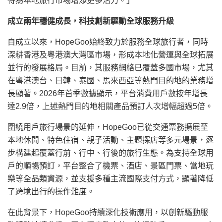
待為本地旅行市場增添更多活力。」
成立兩年穩健成長，
科技創新
驅動全球服務升級
自成立以來，HopeGoo始終致力於服務全球旅行者，同時
深耕香港及粵港澳大灣區市場，形成本地化營運與全球拓展
並行的發展格局。目前，其服務網絡已覆蓋多國市場，尤其
在粵港澳台、日韓、泰國、馬來西亞等熱門目的地的業務增
長顯著。2026年首季數據顯示，平台消費用戶數按年增長
達2.9倍，上述熱門目的地相關產品預訂人次增幅超過5倍。
圍繞用戶旅行場景的延伸，HopeGoo已從交通票務擴展至
本地休閒、特色住宿、親子活動、主題探店等多元場景，逐
步構建起覆蓋行前、行中、行後的旅行生態。為支持全球用
戶的順暢預訂，平台整合了機票、酒店、景區門票、當地玩
樂等全品類資源，並支援多種主流國際支付方式，顯著降低
了跨境出行的操作難度。
在此背景下，HopeGoo持續深化技術應用，以創新驅動服