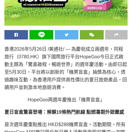
香港
2026年5月26日
/美通社/ —
為慶祝
成立兩週年，同程
旅行（0780.HK）旗下國際旅行平台HopeGoo今日正式啟
動主題為「驚喜啟程，暢遊世界」的週年慶活動。由即日起
至5月30日，平台將以創新的「機票盲盒」抽獎為核心，透
過趣味互動，為香港用戶提供高性價比的夏日旅遊產品，回
饋用戶並刺激本地旅遊消費。
HopeGoo两週年慶推出「機票盲盒」
夏日盲盒驚喜登場：解鎖19條熱門航線 點燃暑期外遊靈感
是次週年慶重點推出 HKD$288機票盲盒。活動期間，所有