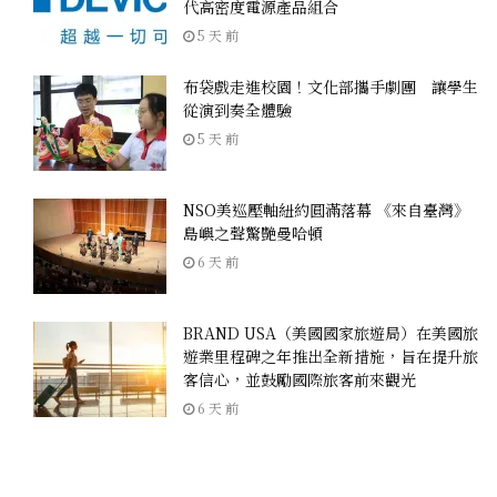
代高密度電源產品組合
5 天 前
布袋戲走進校園！文化部攜手劇團 讓學生
從演到奏全體驗
5 天 前
NSO美巡壓軸紐約圓滿落幕 《來自臺灣》
島嶼之聲驚艷曼哈頓
6 天 前
BRAND USA（美國國家旅遊局）在美國旅
遊業里程碑之年推出全新措施，旨在提升旅
客信心，並鼓勵國際旅客前來觀光
6 天 前