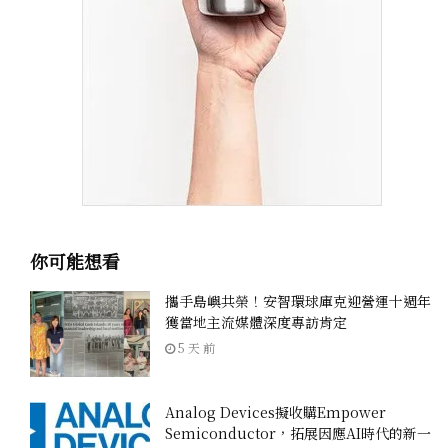
你可能想看
攜手島嶼共榮！安智環球庫克迎營運十週年
獲當地主流媒體深度專訪肯定
5 天 前
Analog Devices擬收購Empower
Semiconductor，拓展因應AI時代的新一