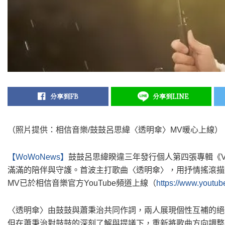
分享到FB
分享到LINE
（照片提供：相信音樂/鼓鼓呂思緯〈透明傘〉MV暖心上線）
【WoWoNews】
鼓鼓呂思緯睽違三年發行個人第四張專輯《Vi
滿滿的陪伴與守護。首波主打歌曲〈透明傘〉，用抒情搖滾描
MV已於相信音樂官方YouTube頻道上線（
https://www.youtu
〈透明傘〉由鼓鼓與蕭秉治共同作詞，兩人展現個性互補的絕
但在蕭秉治對鼓鼓的深刻了解與提議下，重新將歌曲方向調整