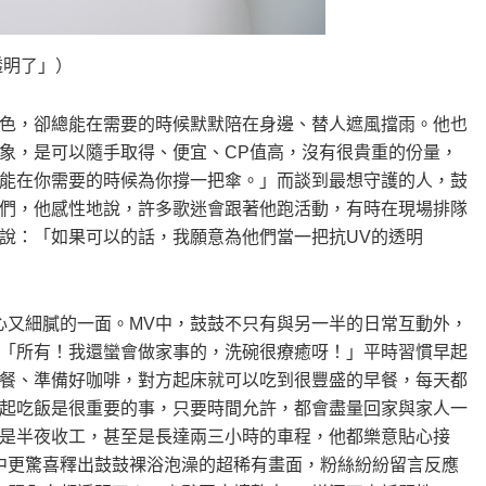
透明了」）
色，卻總能在需要的時候默默陪在身邊、替人遮風擋雨。他也
象，是可以隨手取得、便宜、CP值高，沒有很貴重的份量，
能在你需要的時候為你撐一把傘。」而談到最想守護的人，鼓
們，他感性地說，許多歌迷會跟著他跑活動，有時在現場排隊
說：「如果可以的話，我願意為他們當一把抗UV的透明
心又細膩的一面。MV中，鼓鼓不只有與另一半的日常互動外，
「所有！我還蠻會做家事的，洗碗很療癒呀！」平時習慣早起
餐、準備好咖啡，對方起床就可以吃到很豐盛的早餐，每天都
起吃飯是很重要的事，只要時間允許，都會盡量回家與家人一
是半夜收工，甚至是長達兩三小時的車程，他都樂意貼心接
中更驚喜釋出鼓鼓裸浴泡澡的超稀有畫面，粉絲紛紛留言反應