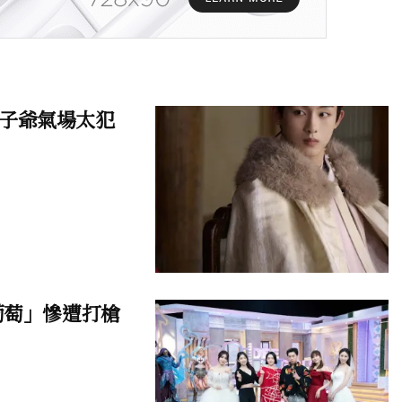
子爺氣場太犯
葡萄」慘遭打槍