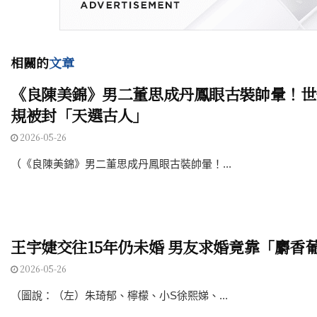
相關的
文章
《良陳美錦》男二董思成丹鳳眼古裝帥暈！世
規被封「天選古人」
2026-05-26
（《良陳美錦》男二董思成丹鳳眼古裝帥暈！...
王宇婕交往15年仍未婚 男友求婚竟靠「麝香
2026-05-26
（圖說：（左）朱琦郁、檸檬、小S徐熙娣、...