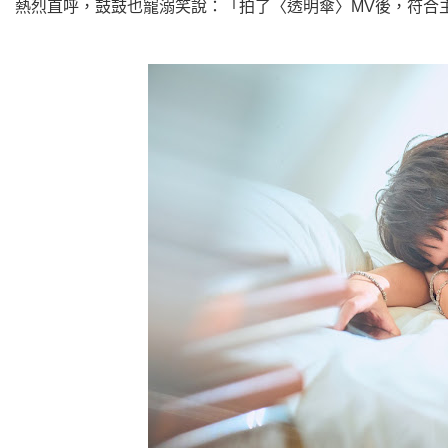
熱烈直呼，鼓鼓也寵溺笑說：「拍了〈透明傘〉MV後，符合