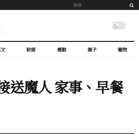
藝文
財經
運動
親子
寵物
接送魔人 家事、早餐