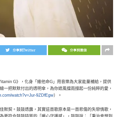
分享到Twitter
分享到微信
tamin G》，化身「維他命G」用音樂為大家能量補給，提供
繪一把默默付出的透明傘，為你遮風擋雨撐起一份純粹的愛，
be.com/watch?v=Jur-9ZDfEgw
）。
佳默契。鼓鼓透露，其實這首歌原本是一首悲傷的失戀情歌，
為更符合鼓鼓特質的「暖心守護感」，鼓鼓說：「秉治會想到