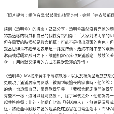
（照片提供：相信音樂/鼓鼓露出精實身材，笑稱「連衣服都
談到〈透明傘〉的概念，鼓鼓分享，透明傘雖然沒有亮麗的顏
認為這樣的特質和自己的個性有點相像：「大家對透明傘的印
但在需要的時候卻是救命稻草；可能不是很出風頭的角色，但
鼓呂思緯毫不猶豫地表示是一路支持他、始終不離不棄的歌迷
淋雨或曝曬於烈日之下，讓他相當心疼也充滿感謝。鼓鼓笑著
傘！」用幽默又溫暖的方式表達對歌迷的珍惜。
〈透明傘〉MV找來黃中平導演執導，以女友視角呈現鼓鼓暖
更展現了滿滿居家男友感。被問到最擅長的家事時，他笑說：
的他，也透露自己非常喜歡做早餐：「我都會起床後開始做早
有些不一樣，還可以隨時點餐。」除了早餐之外，他也認為一
起共進晚餐；此外，他還自封為「接送魔人」，無論是清晨或
送，將歌曲中默默守護的溫柔徹底落實在日常生活中。而MV