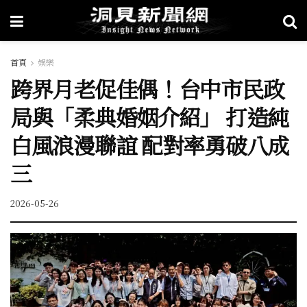
首頁
娛樂
跨界月老促佳偶！台中市民政
局與「柔典婚姻介紹」 打造純
白風浪漫聯誼 配對率勇破八成
三
2026-05-26