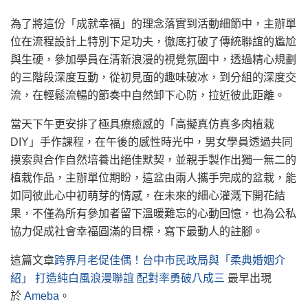
為了將這份「成就幸福」的理念落實到活動細節中，主辦單
位在流程設計上特別下足功夫，徹底打破了傳統聯誼的尷尬
與生硬，參加學員在清新浪漫的視覺氛圍中，透過精心規劃
的三階段深度互動，從初見面的趣味破冰，到分組的深度交
流，在輕鬆流暢的節奏中自然卸下心防，拉近彼此距離。
當天下午更安排了極具療癒感的「高擬真仿真多肉植栽
DIY」手作課程，在午後的感性時光中，男女學員透過共同
摸索與合作自然培養出絕佳默契，並親手製作出獨一無二的
植栽作品，主辦單位期盼，這盆由兩人攜手完成的盆栽，能
如同彼此心中初萌芽的情感，在未來的細心灌溉下開花結
果，不僅為所有參加者留下溫暖難忘的心動回憶，也為公私
協力促成社會幸福圓滿的目標，寫下最動人的註腳。
這篇文章
跨界月老促佳偶！台中市民政局與「柔典婚姻介
紹」 打造純白風浪漫聯誼 配對率勇破八成三
最早出現
於
Ameba
。