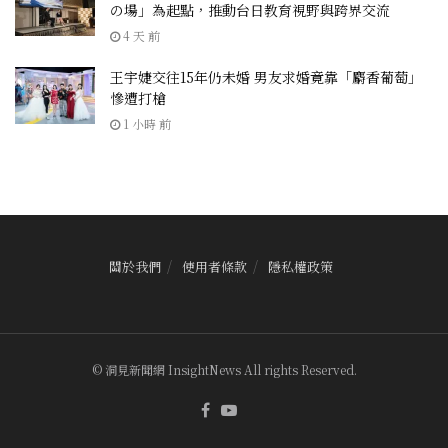
の場」為起點，推動台日教育視野與跨界交流
4 天 前
王宇婕交往15年仍未婚 男友求婚竟靠「麝香葡萄」
慘遭打槍
1 小時 前
關於我們
使用者條款
隱私權政策
© 洞見新聞網 InsightNews All rights Reserved.