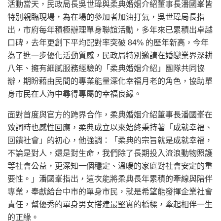
活動當天，民政局長吳世瑋與柔典婚姻介紹董事長潘國峯皆
特別親臨現場，為在場的參加者加油打氣，吳世瑋局長指
出，市府每年積極辦理單身聯誼活動，多年來已累積出卓越
口碑，去年更創下平均配對率突破 84% 的歷年新高，今年
為了進一步優化活動質感，民政局特別邀請在婚戀業界深耕
八年、擁有細膩服務經驗的「柔典婚姻介紹」團隊共同協
辦，期盼藉由民間的專業能量深化幸福月老的角色，協助單
身市民在人海中尋得專屬的幸福良緣。
面對首度與官方的跨界合作，柔典婚姻介紹董事長潘國峯在
致詞時也感性回應，柔典成立以來始終秉持著「成就幸福、
回饋社會」的初心，他強調：「柔典的宗旨就是成就幸福，
不論是對人，還是對生命，我們除了長期投入流浪動物照護
等社會公益，更深知一個穩定、溫暖的家庭對社會安定的重
要性。」潘國峯指出，這次能將柔典長年累積的牽線與陪伴
專業，奉獻給台中市的單身市民，就是希望能發揮企業社會
責任，幫優秀的單身男女搭建最堅實的橋樑，牽起相伴一生
的正緣。