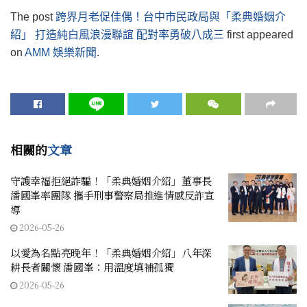
The post
跨界月老促佳偶！台中市民政局與「柔典婚姻介
紹」 打造純白風浪漫聯誼 配對率勇破八成三
first appeared
on
AMM 娛樂新聞
.
相關的
文章
守護幸福拒絕詐騙！「柔典婚姻介紹」董事長
潘國峯率團隊 攜手刑事警察局推進情感反詐宣
導
2026-05-26
以愛為名點亮晚年！「柔典婚姻介紹」八年深
耕長者關懷 潘國峯：用溫度填補孤獨
2026-05-26