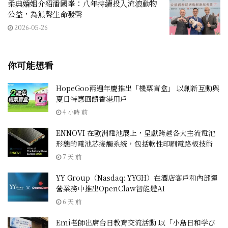
柔典婚姻介紹潘國峯：八年持續投入流浪動物
公益，為無聲生命發聲
2026-05-26
你可能想看
HopeGoo兩週年慶推出「機票盲盒」 以創新互動與
夏日特惠回饋香港用戶
4 小時 前
ENNOVI 在歐洲電池展上，呈獻跨越各大主流電池
形態的電池芯接觸系統，包括軟性印刷電路板技術
7 天 前
YY Group（Nasdaq: YYGH）在酒店客戶和內部運
營業務中推出OpenClaw智能體AI
6 天 前
Emi老師出席台日教育交流活動 以「小島日和学び