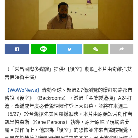
（「采昌國際多媒體」提供/【後室】劇照_本片由奇維托艾
吉佛領銜主演）
【WoWoNews】
轟動全球、超過2.7億瀏覽的爆紅網路都市
傳說《後室》（Backrooms），透過「金獎製造機」A24打
造，改編成年度必看驚悚懼作登上大銀幕，並將在本週三
（5/27）於台灣搶先美國震撼獻映。本片由原始短片創作者
凱恩帕森斯（Kane Parsons）執導，原汁原味呈現網路夢
魘。製作面上，他認為「後室」的恐怖並非來自驚駭視覺，