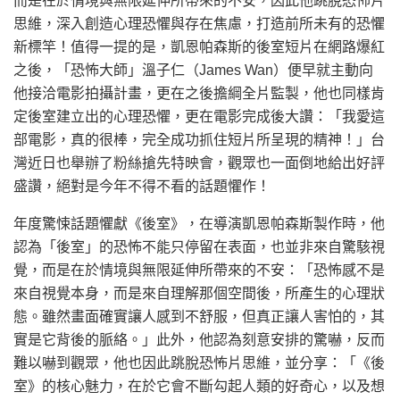
而是在於情境與無限延伸所帶來的不安，因此他跳脫恐怖片
思維，深入創造心理恐懼與存在焦慮，打造前所未有的恐懼
新標竿！值得一提的是，凱恩帕森斯的後室短片在網路爆紅
之後，「恐怖大師」溫子仁（James Wan）便早就主動向
他接洽電影拍攝計畫，更在之後擔綱全片監製，他也同樣肯
定後室建立出的心理恐懼，更在電影完成後大讚：「我愛這
部電影，真的很棒，完全成功抓住短片所呈現的精神！」台
灣近日也舉辦了粉絲搶先特映會，觀眾也一面倒地給出好評
盛讚，絕對是今年不得不看的話題懼作！
年度驚悚話題懼獻《後室》，在導演凱恩帕森斯製作時，他
認為「後室」的恐怖不能只停留在表面，也並非來自驚駭視
覺，而是在於情境與無限延伸所帶來的不安：「恐怖感不是
來自視覺本身，而是來自理解那個空間後，所產生的心理狀
態。雖然畫面確實讓人感到不舒服，但真正讓人害怕的，其
實是它背後的脈絡。」此外，他認為刻意安排的驚嚇，反而
難以嚇到觀眾，他也因此跳脫恐怖片思維，並分享：「《後
室》的核心魅力，在於它會不斷勾起人類的好奇心，以及想