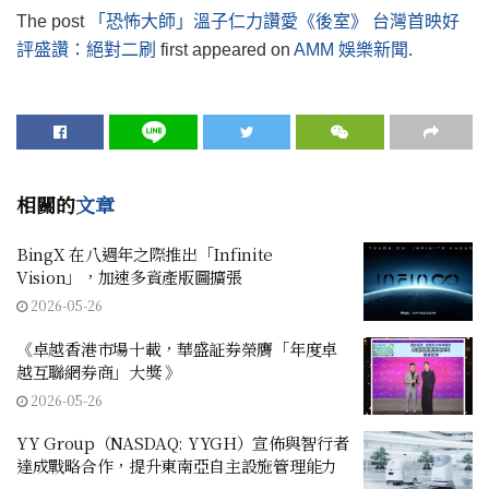
The post
「恐怖大師」溫子仁力讚愛《後室》 台灣首映好
評盛讚：絕對二刷
first appeared on
AMM 娛樂新聞
.
相關的
文章
BingX 在八週年之際推出「Infinite
Vision」，加速多資產版圖擴張
2026-05-26
《卓越香港市場十載，華盛証券榮膺「年度卓
越互聯網券商」大獎 》
2026-05-26
YY Group（NASDAQ: YYGH）宣佈與智行者
達成戰略合作，提升東南亞自主設施管理能力