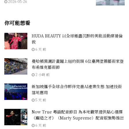
2026-05-26
你可能想看
HUDA BEAUTY 以全球極盡沉醉的美妝活動席捲倫
敦
6 天 前
曼哈頓黑潮計畫躍上紐約街頭 6位臺灣塗鴉藝術家登
布希維克藝術節
2 小時 前
新加坡攜手全球合作夥伴完善AI產業生態 加速技術
落地應用
5 天 前
Now True 粵語配音節目 為本地觀眾提供貼心選擇
《癲造之才》（Marty Supreme）配音版強勢推出
6 天 前