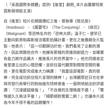
（「采昌國際多媒體」提供/【後室】劇照_本片由蕾娜特萊
茵斯薇領銜主演）
自《後室》短片在網路爆紅之後，曾執導《陰兒房》
（Insidious）、《厲嬰宅》（The Conjuring）、《疾厄》
（Malignant）等恐怖名作的「恐怖大師」溫子仁，便早已
主動向凱恩帕森斯接洽電影拍攝計畫，更在之後擔綱全片監
製，他表示：「這一切都歸功於他，我們看見了企劃的潛
力，因此想跟他合作。他擁有那樣的思維與創造力，並確實
有能力將作品擴大，推進長片的世界當中。」他也同樣肯定
後室建立出的心理恐懼，並抓住當代觀眾對閥限空間的著
迷，更在電影完成後大力稱讚：「我愛這部電影，真的很
棒，完全成功抓住短片呈現的精神！」台灣觀眾近日也在參
與完發行商舉行的粉絲搶先特映會後，一面倒地給出好評盛
讚：「沉浸感超級強！」「不自覺的生理極度不適！」「驚
悚感久久無法平復！」「細節絕對需要二刷！」也讓本片成
為今年不得不看的話題懼作！