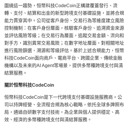
圍繞這一趨勢，恒幣科技CodeCoin正構建覆蓋發行、流
轉、支付、結算和出金的新型跨境支付基礎設施，並將合規
能力貫穿其中。公司從客戶身份、交易行為等維度建立風險
控制機制：在客戶身份層面，核驗客戶身份、追溯資金來源
並評估風險等級；在交易行為層面，追蹤交易金額、流向和
對手方，識別異常交易風險；在數字地址層面，對相關地址
進行風險篩選、溯源和等級評估。基於上述合規能力，恒幣
科技CodeCoin面向商戶、電商平台、跨國企業、傳統金融
機構以及未來的AI Agent等場景，提供多幣種跨境支付與清
結算服務。
關於恒幣科技
CodeCoin
恒幣科技CodeCoin是下一代跨境支付基礎設施服務商。公
司以持牌經營、全流程合規為核心戰略，依托全球多牌照布
局，通過自研數字支付技術，為企業與個人提供穩定、高
效、經濟的多幣種跨境支付與清結算服務。