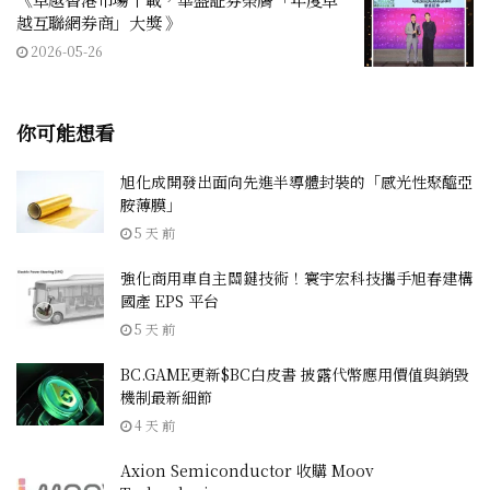
越互聯網券商」大獎 》
2026-05-26
你可能想看
旭化成開發出面向先進半導體封裝的「感光性聚醯亞
胺薄膜」
5 天 前
強化商用車自主關鍵技術！寰宇宏科技攜手旭春建構
國產 EPS 平台
5 天 前
BC.GAME更新$BC白皮書 披露代幣應用價值與銷毀
機制最新細節
4 天 前
Axion Semiconductor 收購 Moov