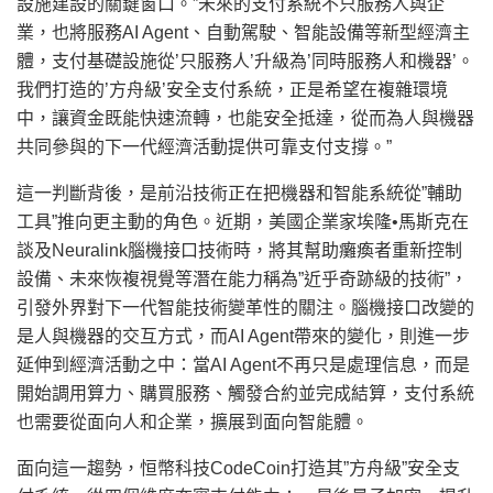
設施建設的關鍵窗口。”未來的支付系統不只服務人與企
業，也將服務AI Agent、自動駕駛、智能設備等新型經濟主
體，支付基礎設施從’只服務人’升級為’同時服務人和機器’。
我們打造的’方舟級’安全支付系統，正是希望在複雜環境
中，讓資金既能快速流轉，也能安全抵達，從而為人與機器
共同參與的下一代經濟活動提供可靠支付支撐。”
這一判斷背後，是前沿技術正在把機器和智能系統從”輔助
工具”推向更主動的角色。近期，美國企業家埃隆•馬斯克在
談及Neuralink腦機接口技術時，將其幫助癱瘓者重新控制
設備、未來恢複視覺等潛在能力稱為”近乎奇跡級的技術”，
引發外界對下一代智能技術變革性的關注。腦機接口改變的
是人與機器的交互方式，而AI Agent帶來的變化，則進一步
延伸到經濟活動之中：當AI Agent不再只是處理信息，而是
開始調用算力、購買服務、觸發合約並完成結算，支付系統
也需要從面向人和企業，擴展到面向智能體。
面向這一趨勢，恒幣科技CodeCoin打造其”方舟級”安全支