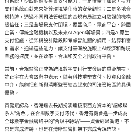
付系統，從四個維度夯實支付能力：一是後量子加密，提升
支付系統面對未來計算環境變化時的安全韌性；二是多地合
規持牌，通過不同司法管轄區的合規布局建立可驗證的機構
級信任；三是全場景支付閉環，覆蓋商戶、電商平台、跨國
企業、傳統金融機構以及未來AI Agent等場景；四是AI原生
支付協議，從架構設計階段即考慮智能體的調用、結算和審
計需求。通過這些能力，讓支付基礎設施跟上AI經濟和跨境
業務的速度，並在效率、合規和安全之間取得平衡。
當前，合規監管正成為跨境數字支付行業發展的重要前提。
許正宇在大會致辭中表示，隨著科技重塑支付、投資和金融
中介，能夠把創新與清晰監管結合起來的司法管轄區將具備
優勢。
黃健斌認為，香港過去長期扮演連接東西方資本的”超級聯
系人”角色；在合規數字支付時代，香港有機會進一步成為
全球數字金融網絡中的”合規中轉站”——資金經過香港，不
只是完成流轉，也是在清晰監管框架下完成合規確認。