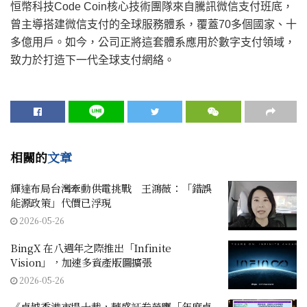
恒幣科技Code Coin核心技術團隊來自騰訊微信支付班底，
曾主導搭建微信支付的全球服務體系，覆蓋70多個國家、十
多億用戶。如今，公司正將這套體系應用於數字支付領域，
致力於打造下一代全球支付網絡。
相關的
文章
輝達布局台灣牽動供電挑戰 王鴻薇：「錯誤
能源政策」代價已浮現
2026-05-26
BingX 在八週年之際推出「Infinite
Vision」，加速多資產版圖擴張
2026-05-26
《卓越香港市場十載，華盛証券榮膺「年度卓