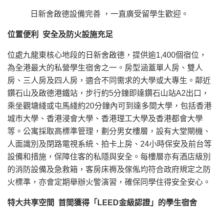
日新舍啟德設備完善 ，一直廣受留學生歡迎。
位置便利
安全及防火設施充足
位處九龍東核心地段的日新舍啟德，提供逾1,400個宿位，
為全港最大的私營學生宿舍之一。房型涵蓋單人房、雙人
房、三人房及四人房，適合不同需求的大學或大專生。鄰近
鑽石山及啟德港鐵站，步行約5分鐘即達鑽石山站A2出口，
乘坐觀塘綫或屯馬綫約20分鐘內可到達多間大學，包括香港
城市大學、香港浸會大學、香港理工大學及香港都會大學
等。公寓採取高標準管理，劃分男女樓層，設有大堂閘機、
人面識別及閉路電視系統、拍卡上房、24小時保安及前台等
設備和措施，保障住客的私隱與安全。每樓層亦有酒店級別
的消防設備及急救箱，客房床褥及傢俬均符合政府規定之防
火標準，亦會定期舉辦火警演習，確保同學住得安全安心。
特大共享空間
首間獲得「LEED金級認證」的學生宿舍