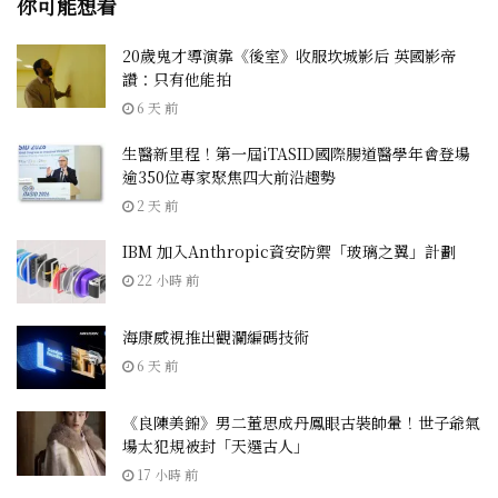
你可能想看
20歲鬼才導演靠《後室》收服坎城影后 英國影帝
讚：只有他能拍
6 天 前
生醫新里程！第一屆iTASID國際腸道醫學年會登場
逾350位專家聚焦四大前沿趨勢
2 天 前
IBM 加入Anthropic資安防禦「玻璃之翼」計劃
22 小時 前
海康威視推出觀瀾編碼技術
6 天 前
《良陳美錦》男二董思成丹鳳眼古裝帥暈！世子爺氣
場太犯規被封「天選古人」
17 小時 前