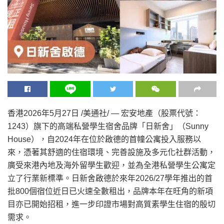
香港
2026年5月27日
/美通社/ — 宏安地產（股票代號：
1243）旗下的高端私營學生宿舍品牌「日新舍」（Sunny
House），自2024年在位於啟德的首幢公寓投入服務以
來，憑著其舒適的住宿環境、完善設施及多元化社群活動，
廣受來港內地及海外留學生歡迎，並為全港私營學生公寓定
立了行業新標準。日新舍啟德於來年2026/27學年推出的首
批800個宿位近日已火速全數租出，品牌本年在旺角的新項
目亦已開始招租，進一步印證市場對高質素學生住宿的殷切
需求。