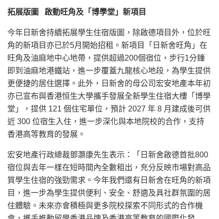
拓展版圖
啟動旺角及「博學堂」新項目
今年日新舍持續拓展學生住宿版圖，除啟德項目外，位於旺
角的新項目亦已於5月開始招租。新項目「日新舍旺角」在
旺角及油麻地中心地帶，提供超過200個宿位，步行1分鐘
即到油麻地港鐵站，進一步覆蓋九龍核心地段，為學生提供
更便捷的居住選擇。此外，日新舍的母公司宏安地產本年初
亦已宣布與香港恒生大學攜手發展全新學生住宿大樓「博學
堂」，提供 121 個住宅單位，預計 2027 年 8 月建成後可供
近 300 位宿生入住，進一步深化與本地院校的合作，支持
香港高等教育的發展。
宏安地產行政總裁鄧灝康先生表示：「日新舍啟德首批800
宿位與去年一樣在短時間內全數租出，充分反映市場對高品
質學生住宿的強勁需求。今年我們還有日新舍在旺角的新項
目，進一步為學生提供便利、安全、舒適及具社群氛圍的居
住體驗。未來亦會積極與更多院校探索不同形式的合作機
會，攜手推動留學香港品牌及香港高等教育的國際化發