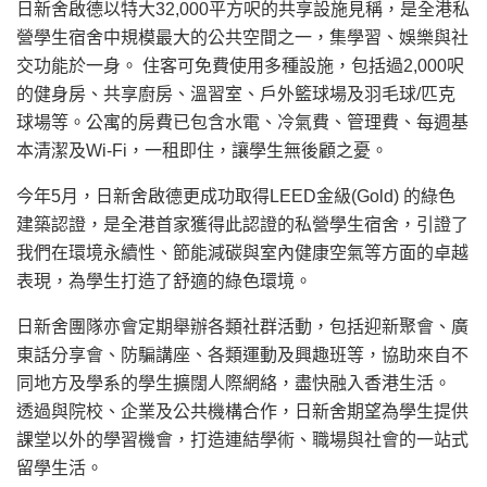
日新舍啟德以特大32,000平方呎的共享設施見稱，是全港私
營學生宿舍中規模最大的公共空間之一，集學習、娛樂與社
交功能於一身。 住客可免費使用多種設施，包括過2,000呎
的健身房、共享廚房、溫習室、戶外籃球場及羽毛球/匹克
球場等。公寓的房費已包含水電、冷氣費、管理費、每週基
本清潔及Wi‑Fi，一租即住，讓學生無後顧之憂。
今年5月，日新舍啟德更成功取得LEED金級(Gold) 的綠色
建築認證，是全港首家獲得此認證的私營學生宿舍，引證了
我們在環境永續性、節能減碳與室內健康空氣等方面的卓越
表現，為學生打造了舒適的綠色環境。
日新舍團隊亦會定期舉辦各類社群活動，包括迎新聚會、廣
東話分享會、防騙講座、各類運動及興趣班等，協助來自不
同地方及學系的學生擴闊人際網絡，盡快融入香港生活。
透過與院校、企業及公共機構合作，日新舍期望為學生提供
課堂以外的學習機會，打造連結學術、職場與社會的一站式
留學生活。