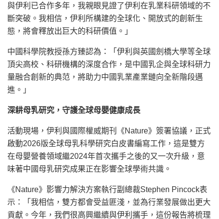
與伊利已合作多年，我親眼見證了伊利在乳業科研領域的不
斷突破。我相信，伊利所構建的全球化、開放式的創新生
態，將會釋放出巨大的科研價值。」
中國科學院教授孫方臻認為：「伊利與英國劍橋大學等全球
頂尖高校、科研機構的深度合作，是中國乳企與全球科研力
量融合創新的典范，將助力中國乳業產業鏈向全新階段邁
進。」
深耕母乳研究，守護全球母嬰健康成長
活動現場，伊利與國際權威期刊《Nature》簽署協議，正式
啟動2026版全球母乳科學研究白皮書編寫工作，這是雙方
在母嬰營養領域繼2024年首次攜手之後的又一次升級，意
味著中國母乳研究成果正在影響全球學術共識。
《Nature》影響力解決方案執行副總裁Stephen Pincock表
示：「我相信，雙方都會受益匪淺，並為行業發展做出更大
貢獻。今年，我們很高興繼續與伊利攜手，這份報告將梳理