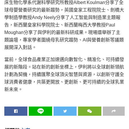
床生物化學系代謝科學研究所教授Albert Koulman分享了全
球母嬰營養研究的最新趨勢，英國皇家工程院院士、劍橋大
學制造學教授Andy Neely分享了人工智能與制造業主題報
告，新西蘭皇家科學院院士、新西蘭梅西大學教授Paul
Moughan分享了與伊利的最新科研成果。現場還舉辦了主
題論壇，專家學者圍繞母乳研究趨勢、AI與營養創新等議題
展開深入對話。
當前，全球食品產業正加速邁向數智化、精准化、可持續發
展的新階段。站在新的創新坐標上，伊利將以全球創新領航
計劃為契機，持續匯聚全球頂尖智慧與資源，以創新守護全
球消費者健康，共築更開放、更創新、更可持續的全球乳業
新未來。