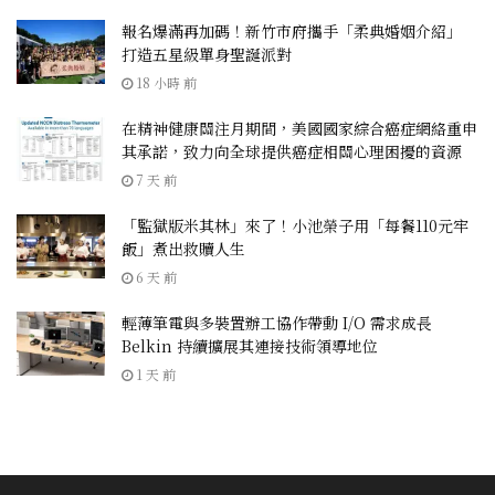
報名爆滿再加碼！新竹市府攜手「柔典婚姻介紹」
打造五星級單身聖誕派對
18 小時 前
在精神健康關注月期間，美國國家綜合癌症網絡重申
其承諾，致力向全球提供癌症相關心理困擾的資源
7 天 前
「監獄版米其林」來了！小池榮子用「每餐110元牢
飯」煮出救贖人生
6 天 前
輕薄筆電與多裝置辦工協作帶動 I/O 需求成長
Belkin 持續擴展其連接技術領導地位
1 天 前