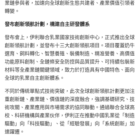
業鏈參與者，加速向全球創新生態共建者、產業價值引領者
轉變。
發布創新領航計劃，構建自主研發體系
發布會上，伊利聯合乳業國家技術創新中心，正式推出全球
創新領航計劃，並發布十三大創新領航項目。項目覆蓋奶牛
選育、飼料轉化、智慧養殖、裝備制造、精准營養、高價值
功能原料創制、全鏈條安全防控與品質提升、可持續包裝新
材料等全產業鏈關鍵領域，致力於打造具有中國特色、面向
全球的乳業自主創新體系。
不同於傳統單點式技術突破，此次全球創新領航計劃更加注
重創新鏈、產業鏈、價值鏈的深度融合，強調基礎研究、技
術攻關、產業應用與市場需求的協同聯動。通過聯合全球高
校、科研機構與產業伙伴，伊利正在推動中國乳業從「制造
驅動」向「科技驅動」、從「經驗發展」向「系統創新」加
速躍遷。