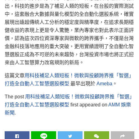
出，科技的進步是為了補足人類的短板，在台股的實際測試
中，這套融合大數據與量化模型的全自動化選股系統，確實
展現出遠超傳統人工分析的穩定度與精準度，在追求長期穩
健收益的表現上更是令人驚艷，業內專家也對此表示正面評
價，認為這次四位資深專家與微軟的跨界攜手，不僅是台灣
金融科技落地應用的重大突破，更用實績證明了全自動化智
慧選股正成為不可逆的未來趨勢，台灣投資市場也將正式迎
來由人工智慧算力改寫規則的新局。
這篇文章
用科技補足人類短板！微軟與投顧跨界推「智選」
打造全自動人工智慧選股模型
最早出現於
Ameba
。
The post
用科技補足人類短板！微軟與投顧跨界推「智選」
打造全自動人工智慧選股模型
first appeared on
AMM 娛樂
新聞
.