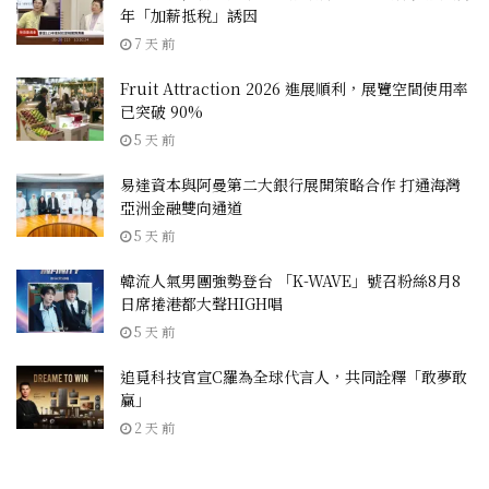
年「加薪抵稅」誘因
7 天 前
Fruit Attraction 2026 進展順利，展覽空間使用率
已突破 90%
5 天 前
易達資本與阿曼第二大銀行展開策略合作 打通海灣
亞洲金融雙向通道
5 天 前
韓流人氣男團強勢登台 「K-WAVE」號召粉絲8月8
日席捲港都大聲HIGH唱
5 天 前
追覓科技官宣C羅為全球代言人，共同詮釋「敢夢敢
贏」
2 天 前