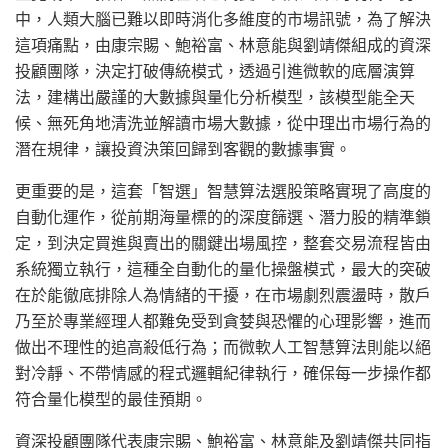
中，人類大腦已難以即時消化多維度的市場訊號，為了解決
這項痛點，由康宗賜、鮑裕富、林意能與劉靖傑組成的資深
投顧團隊，決定打破傳統模式，透過引進微軟的底層演算
法，建構出嚴謹的大數據與量化分析模型，該模型能全天
候、無死角地清洗並解讀市場大數據，從中理出市場行為的
潛在規律，讓投資決策回歸到客觀的數據事實。
更重要的是，這套「智選」智慧算法選股策略實現了高度的
自動化運作，從前期海量標的的深度篩選、潛力股的精準鎖
定，到決定買進與賣出的關鍵出場風控，整套交易流程皆由
系統獨立執行，這種全自動化的量化操盤模式，最大的突破
在於能徹底排除人為情緒的干擾，在市場劇烈震盪時，散戶
乃至於專業經理人都難免受到貪婪與恐懼的心理影響，進而
做出不理性的追高殺低行為；而微軟人工智慧算法則能以絕
對冷靜、不帶情感的程式邏輯紀律執行，確保每一步操作都
符合量化模型的最佳預期。
資深投顧團隊代表康宗賜、鮑裕富、林意能及劉靖傑共同指