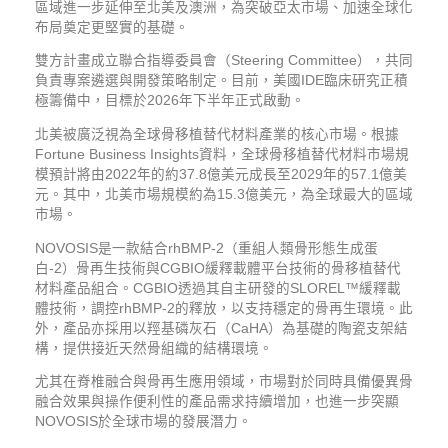
區域進一步延伸至北美及澳洲，為突破亞太市場、加速全球化
布局奠定更堅實的基礎。
雙方計畫成立聯合指導委員會（Steering Committee），共同
負責專案遴選與開發策略制定。目前，美國IDE臨床研究正積
極籌備中，目標於2026年下半年正式啟動。
北美被廣泛視為全球骨移植替代材料產業的核心市場。根據
Fortune Business Insights資料，全球骨移植替代材料市場規
模預計將由2022年的約37.8億美元成長至2029年的57.1億美
元。其中，北美市場規模約為15.3億美元，為全球最大的區域
市場。
NOVOSIS是一款結合rhBMP-2（重組人類骨形態生成蛋
白-2）骨再生技術與CGBIO緩釋載體平台技術的骨移植替代
材料產品組合。CGBIO透過其自主研發的SLOREL™緩釋載
體技術，調控rhBMP-2的釋放，以支持穩定的骨再生環境。此
外，產品亦採用以羥基磷灰石（CaHA）為基礎的陶瓷支架結
構，提供接近天然骨組織的結構環境。
尤其在脊椎融合與骨再生應用領域，市場對於同時具備優異骨
融合效果與操作便利性的產品需求持續增加，也進一步突顯
NOVOSIS於全球市場的發展潛力。