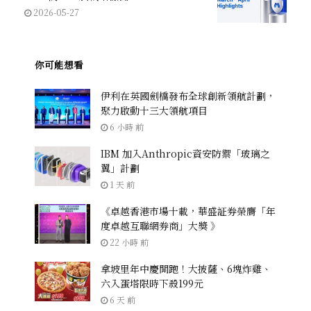
2026-05-27
你可能想看
伊利在英國劍橋發布全球創新領航計劃，
聚力啟動十三大領航項目
6 小時 前
IBM 加入Anthropic資安防禦「玻璃之
翼」計劃
1 天 前
《卓越香港市場十載，華盛証券榮膺「年
度卓越互聯網券商」大獎 》
22 小時 前
拿坡里年中慶開跑！大披薩、6塊炸雞、
六入蛋塔限時下殺199元
6 天 前