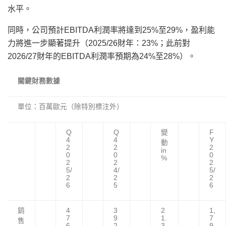
水平。
同時，公司預計EBITDA利潤率將達到25%至29%，盈利能
力將進一步顯著提升（2025/26財年：23%；此前對
2026/27財年的EBITDA利潤率預期為24%至28%）。
關鍵財務數據
單位：百萬歐元（除特別標注外）
Q
Q
變
F
4
4
Y
動
2
2
2
in
0
0
0
%
2
2
2
5/
4/
5/
2
2
2
6
5
6
銷
4
3
2
1,
7
9
1.
7
售
6.
2.
3
9