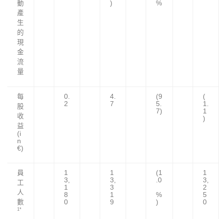
動
)
%
產
生
的
現
金
流
量
每
0.
4.
(9
(
2
7
5.
1.
股
7)
1
收
)
益
(i
n
€)
員
1
1
(1
1
3,
3,
.0
3,
工
1
3
2
人
8
1
%
5
數
0
9
)
0
1
*