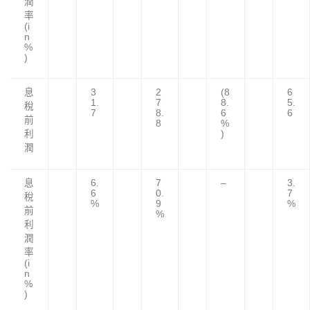
潤
率
(i
n
%
)
息
3
2
(8
6
1.
7
8.
5.
稅
7
8.
6
6
前
8
%
利
)
潤
息
6.
7
–
3.
6
0.
7
稅
%
9
%
前
%
利
潤
率
(i
n
%
)