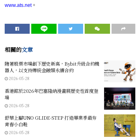
www.ats.net
。
相關的
文章
隨著股票市場創下歷史新高，Bybit升級合約機
器人，以支持傳統金融類永續合約
2026-05-28
香港館於2026年巴塞隆納漫畫展歷史性首度登
場
2026-05-28
舒華上腳UNO GLIDE-STEP 打造畢業季最夯
青春小白鞋
2026-05-28