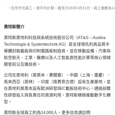
包含外包員工，按平均計算。截至2026年3月31日，員工總數為14,
1
奧特斯簡介
奧特斯奧地利科技與系統技術股份公司（AT&S – Austria
Technologie & Systemtechnik AG）是全球領先的高品質半
導體封裝載板與印制電路板制造商，並在移動設備、汽車與
航空航天、工業、醫療以及人工智能高性能計算等核心領域
開發前沿互連技術。
公司在奧地利（萊奧本、費爾靈）、中國（上海、重慶）、
馬來西亞（居林）、印度（南賈恩古德）設有生產基地，並
在奧地利萊奧本設有歐洲研發與IC載板技術中心。通過前瞻
性研發投入與負責任的資源利用，奧特斯積極推動數字化轉
型。
奧特斯全球員工約為14,000人，更多信息請訪問