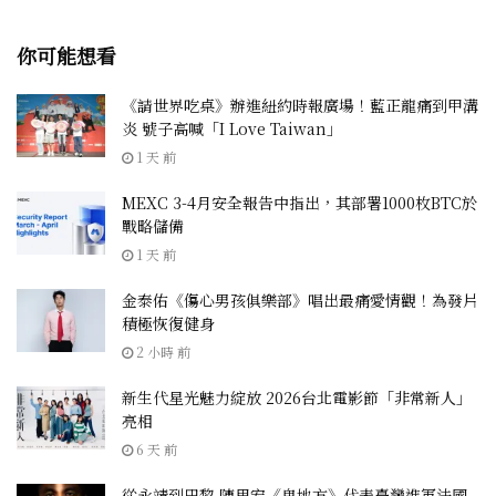
你可能想看
《請世界吃桌》辦進紐約時報廣場！藍正龍痛到甲溝
炎 號子高喊「I Love Taiwan」
1 天 前
MEXC 3-4月安全報告中指出，其部署1000枚BTC於
戰略儲備
1 天 前
金泰佑《傷心男孩俱樂部》唱出最痛愛情觀！為發片
積極恢復健身
2 小時 前
新生代星光魅力綻放 2026台北電影節「非常新人」
亮相
6 天 前
從永靖到巴黎 陳思宏《鬼地方》代表臺灣進軍法國