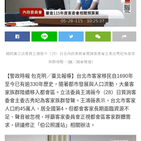
國民黨立法委員王鴻薇今（28）日在內政委員會質詢客委會主委古秀妃為客家
族群發聲。(圖／國會頻道)
【警政時報 包克明／臺北報導】台北市客家移民自1690年
至今已有逾330年歷史，隨著都市發展與人口流動，大量客
家族群陸續移入都會區。立法委員王鴻薇今（28）日質詢客
委會主委古秀妃為客家族群發聲。王鴻薇表示，台北市客家
人口約45萬人，居全國第4，但都會客家長期面臨資源不
足、聲音被忽視，呼籲客家委員會正視都會區客家群體需
求，研議修正「伯公照護站」相關辦法。