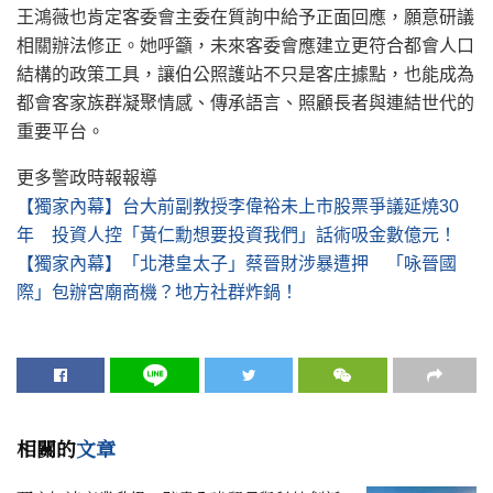
王鴻薇也肯定客委會主委在質詢中給予正面回應，願意研議
相關辦法修正。她呼籲，未來客委會應建立更符合都會人口
結構的政策工具，讓伯公照護站不只是客庄據點，也能成為
都會客家族群凝聚情感、傳承語言、照顧長者與連結世代的
重要平台。
更多警政時報報導
【獨家內幕】台大前副教授李偉裕未上市股票爭議延燒30
年 投資人控「黃仁勳想要投資我們」話術吸金數億元！
【獨家內幕】「北港皇太子」蔡晉財涉暴遭押 「咏晉國
際」包辦宮廟商機？地方社群炸鍋！
相關的
文章