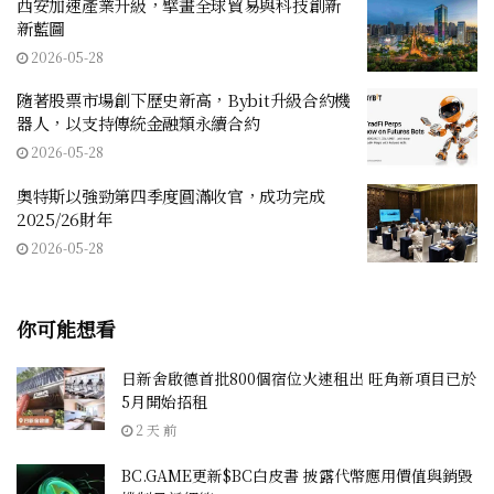
西安加速產業升級，擘畫全球貿易與科技創新
新藍圖
2026-05-28
隨著股票市場創下歷史新高，Bybit升級合約機
器人，以支持傳統金融類永續合約
2026-05-28
奧特斯以強勁第四季度圓滿收官，成功完成
2025/26財年
2026-05-28
你可能想看
日新舍啟德首批800個宿位火速租出 旺角新項目已於
5月開始招租
2 天 前
BC.GAME更新$BC白皮書 披露代幣應用價值與銷毀