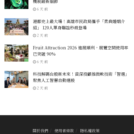
機制最新細節
6 天 前
港都史上最大場！高雄市民政局攜手「柔典婚姻介
紹」 120人單身聯誼秒殺登場
2 天 前
Fruit Attraction 2026 進展順利，展覽空間使用率
已突破 90%
6 天 前
科技解碼台股新未來！資深投顧推微軟技術「智選」
聚焦人工智慧自動選股
2 天 前
關於我們
使用者條款
隱私權政策