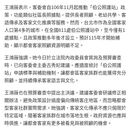
王鴻薇表示，客委會自106年11月起推動「伯公照護站」政
策，功能類似社區長照據點，提供長者照顧、老幼共學、客
語傳承及客家文化推廣等服務。然而，台北市作為全國客家
人口第4多的城市，在全國611處伯公照護站中，至今僅有1
處據點，且政策推動多年後才設立，預計115年才開始補
助，顯示都會客家照顧資源明顯不足。
王鴻薇強調，她今日於立法院內政委員會質詢及預算審查
時，已向客委會主委古秀妃建議，應適度檢討「伯公照護
站」申請標準與補助機制，讓都會區客家族群也能獲得充分
照顧，並持續傳承客家語言與文化。
王鴻薇也在預算審查中提出主決議，建議客委會研議修正相
關辦法，避免政策設計過度偏向傳統客庄地區，而忽略都會
型客家社群實際需求。她強調，客家文化傳承不應只侷限於
特定區域，隨著客家族群在城市落地生根，政府資源也應與
時俱進，讓都會客家有更多被看見與被照顧的機會。