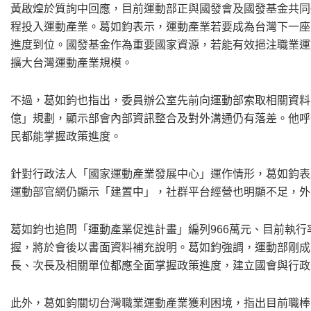
黃啟煌於質詢中回應，目前運動部正與國發會及國發基金共同研
程投入運動產業。葛如鈞表示，運動產業若要成為台灣下一座
進度到位。國發基金作為重要國家資源，若能有效挹注職業運
擴大台灣運動產業規模。
不過，葛如鈞也指出，委員辦公室先前向運動部索取相關資料時
億」規劃，顯示部會內部資訊整合及對外溝通仍有落差。他呼
民都能掌握政策進度。
針對行政法人「國家運動產業發展中心」運作情形，葛如鈞表示
運動部官網仍顯示「建置中」，社群平台經營也明顯不足，外
葛如鈞也追問「運動產業促進計畫」編列966萬元、目前執行
握，將於會後以書面資料補充說明。葛如鈞強調，運動部剛成
長、次長及相關單位都應全面掌握政策進度，建立國會與行政
此外，葛如鈞關切台灣職業運動產業獲利困境，指出目前職棒