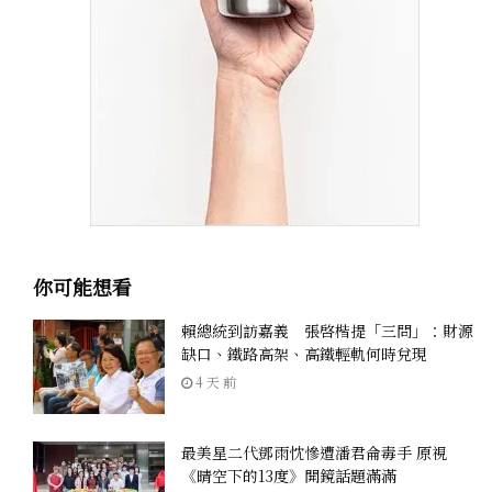
你可能想看
賴總統到訪嘉義 張啓楷提「三問」：財源
缺口、鐵路高架、高鐵輕軌何時兌現
4 天 前
最美星二代鄧雨忱慘遭潘君侖毒手 原視
《晴空下的13度》開鏡話題滿滿