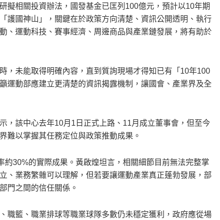
擬相關投資辦法，國發基金已匡列100億元，預計以10年期
「護國神山」，關鍵在於政策方向清楚、資訊公開透明、執行
動、運動科技、賽事經濟、周邊商品與產業鏈發展，將有助於
，未能取得明確內容，直到質詢現場才得知已有「10年100
籲運動部應建立更清楚的資訊揭露機制，讓國會、產業界及全
，該中心去年10月1日正式上路、11月成立董事會，但至今
界難以掌握其任務定位與政策推動成果。
率約30%的實際成果。黃啟煌坦言，相關細節目前無法完整掌
立、業務繁雜可以理解，但若要讓運動產業真正蓬勃發展，部
部門之間的信任關係。
、職籃、職業排球等職業球隊多數仍未穩定獲利，政府應從場