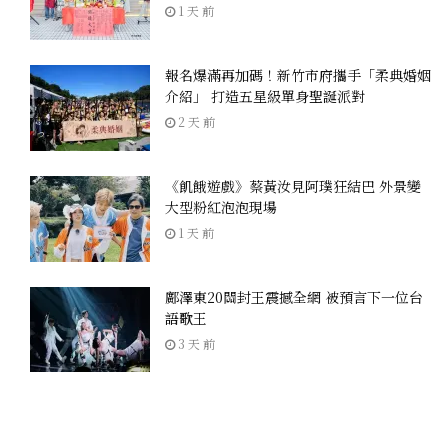
1 天 前
報名爆滿再加碼！新竹市府攜手「柔典婚姻
介紹」 打造五星級單身聖誕派對
2 天 前
《飢餓遊戲》蔡黃汝見阿璞狂結巴 外景變
大型粉紅泡泡現場
1 天 前
鄺澤東20關封王震撼全網 被預言下一位台
語歌王
3 天 前