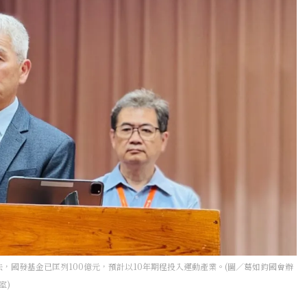
國發基金已匡列100億元，預計以10年期程投入運動產業。(圖／葛如鈞國會辦
室)