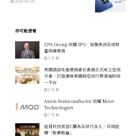
2026-05-29
你可能想看
1291 Group 收購 IPG，加強美洲全球財
富保障業務
3 天 前
美國酒店地產總商會在香港正式成立亞洲
分會，打造連接美國與亞洲行業領袖的統
一平台
6 天 前
Axion Semiconductor 收購 Moov
Technologies
7 天 前
追覓科技官宣C羅為全球代言人，共同詮
釋「敢夢敢贏」