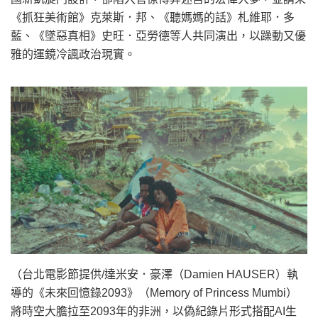
《抓狂美術館》克萊斯．邦、《聽媽媽的話》札維耶．多
藍、《墜惡真相》史旺．亞勞德等人共同演出，以躁動又優
雅的運鏡冷諷政治現實。
（台北電影節提供/達米安．豪澤（Damien HAUSER）執
導的《未來回憶錄2093》（Memory of Princess Mumbi）
將時空大膽拉至2093年的非洲，以偽紀錄片形式搭配AI生