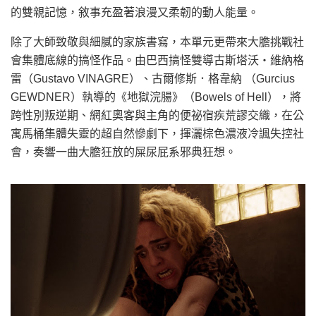
的雙親記憶，敘事充盈著浪漫又柔韌的動人能量。
除了大師致敬與細膩的家族書寫，本單元更帶來大膽挑戰社
會集體底線的搞怪作品。由巴西搞怪雙導古斯塔沃・維納格
雷（Gustavo VINAGRE）、古爾修斯．格韋納 （Gurcius
GEWDNER）執導的《地獄浣腸》（Bowels of Hell），將
跨性別叛逆期、網紅奧客與主角的便祕宿疾荒謬交織，在公
寓馬桶集體失靈的超自然慘劇下，揮灑棕色濃液冷諷失控社
會，奏響一曲大膽狂放的屎尿屁系邪典狂想。