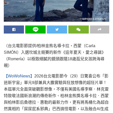
（台北電影節提供/柏林金熊名導卡拉・西蒙（Carla
SIMÓN）入選坎城主競賽的新作《這年夏天，愛之尋謎》
（Romería）以極致細膩的鏡頭跟隨18歲孤兒女孩跨海尋
親）
【WoWoNews】
2026台北電影節今（29）日驚喜公布「影
迷新宇宙」單元9部兼具大膽實驗與狂放想像的超狂片單！
本屆單元全面突破觀影想像，不僅有美國名導李察．林克雷
特致敬法國新浪潮的傳奇新作、柏林金熊獎名導卡拉．西蒙
與柏林影后桑德拉．惠勒的最新力作，更有將馬桶化為超自
然異相的「屎尿屁系邪典」巴西搞怪電影，以及融合AI生成