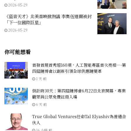
2026-05-29
《盜音天才》北美首映掀熱議 李奧伍道爾被封
「下一位國際巨星」
2026-05-29
你可能想看
首發首展首秀超160項，人工智能專區首次亮相—-第
四屆鏈博會以創新引領全球供應鏈變革
1 天 前
倒計時30天：第四屆鏈博會6月22日北京開幕，專業
觀眾與公眾免費註冊入場
6 天 前
True Global Ventures任命Tal Elyashiv為普通合
伙人
16 小時 前