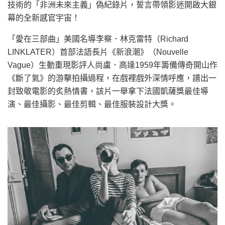
技術的「非洲未來主義」偽紀錄片，誓言帶領影迷開啟大銀
幕的全新感官宇宙！
「愛在三部曲」美國名導李察．林克雷特（Richard
LINKLATER）首部法語長片《新浪潮》（Nouvelle
Vague）生動重現影評人尚盧．高達1959年籌備傳奇開山作
《斷了氣》的游擊拍攝過程，在戲裡戲外深情呼應，譜出一
封致敬電影的炙熱情書，該片一舉拿下法國凱薩獎最佳導
演、最佳攝影、最佳剪輯、最佳服裝設計大獎。