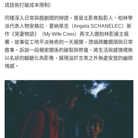
成技術打破成本限制）
同樣深入日常與戲劇間的辯證，曾是北影焦點影人、柏林學
派代表人物安格拉．夏納萊克（Angela SCHANELEC）新
作《哭妻物語》（My Wife Cries）再次入選柏林影展主競
賽，故事從工地平淡無奇的一天展開，透過疏離鏡頭與日常
敘事，訴說一段親密關係的破裂與修復，將生活與感情裡無
以名狀的齟齬化為影像，展現溢於言表之外無處安放的幽微
情感。