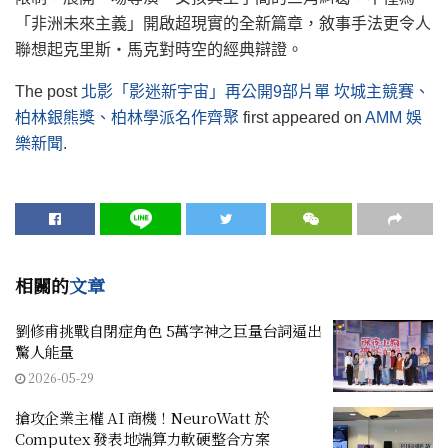
「非洲未來主義」開啟超現實的全新篇章，敘事手法更令人
聯想起克里斯・馬克對時空的經典辯證。
The post
北影「影迷新宇宙」再公開9部片單 坎城主競賽、
柏林銀熊獎、柏林學派名作齊聚
first appeared on
AMM 娛
樂新聞
.
相關的
文章
劉修甫挑戰自閉症角色 5萬字神之巨量台詞逼出
驚人能量
2026-05-29
搶攻企業主權 AI 商機！NeuroWatt 於
Computex 發表地端算力軟硬整合方案