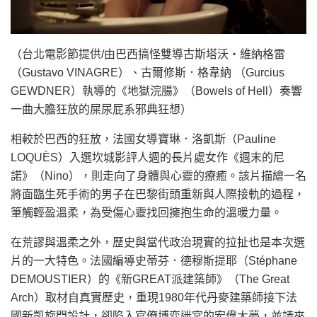
（台北電影節提供/由巴西搞怪雙導古斯塔沃・維納格雷
（Gustavo VINAGRE）、古爾修斯．格韋納 （Gurcius
GEWDNER）執導的《地獄浣腸》（Bowels of Hell）奏響
一曲大膽狂放的屎尿屁系邪典狂想）
相較於巴西的狂放，法國女導寶琳．洛凱斯（Pauline
LOQUÈS）入選坎城影評人週的長片處女作《週末的尼
諾》（Nino），則走向了身體與心靈的療癒。該片描繪一名
將面臨生死手術的男子在巴黎街頭重新與人際接軌的過程，
筆觸輕盈溫柔，為受傷心靈找回擁抱生命的溫暖力量。
在荒謬與溫柔之外，歷史與當代政治現實的拉扯也是本次選
片的一大特色。法國編導史蒂芬．德穆斯提耶（Stéphane
DEMOUSTIER）的《新GREAT派建築師》（The Great
Arch）取材自真實歷史，重現1980年代丹麥建築師接下法
國新凱旋門設計，卻陷入官僚博弈迷宮的宏偉大夢，並請來