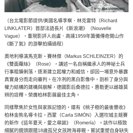
（台北電影節提供/美國名導李察．林克雷特（Richard
LINKLATER）首部法語長片《新浪潮》（Nouvelle
Vague），重現影評人尚盧．高達1959年籌備傳奇開山作
《斷了氣》的游擊拍攝過程）
奧地利導演馬克斯・賽林傑（Markus SCHLEINZER）的
《雙面蘿絲》（Rose），講述一名自稱繼承人的神祕士兵
行事粗獷俐落，逐漸建立起權力和威信，卻因一場意外暴露
真實身分而走向審判。在冷冽的黑白影像中，剖析了身分與
權力結構的建構與崩解，德國影后桑德拉・惠勒更以雌雄莫
辨的詮釋，榮膺柏林影展最佳主角。
同樣聚焦於女性與家族記憶的，還有《桃子樹的最後豐收》
柏林金熊名導卡拉・西蒙（Carla SIMÓN）入選坎城主競賽
的新作《這年夏天，愛之尋謎》（Romería）。該作以極致
細膩的鏡頭跟隨18歲孤兒女孩跨海尋親，嘗試重塑自身缺失