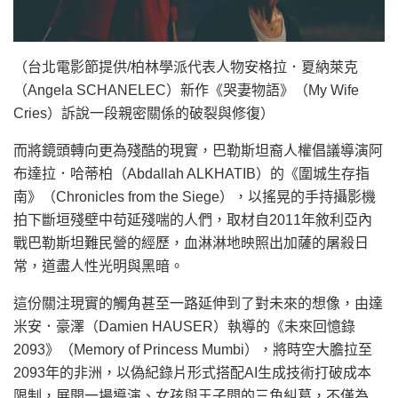
（台北電影節提供/柏林學派代表人物安格拉．夏納萊克
（Angela SCHANELEC）新作《哭妻物語》（My Wife
Cries）訴說一段親密關係的破裂與修復）
而將鏡頭轉向更為殘酷的現實，巴勒斯坦裔人權倡議導演阿
布達拉．哈蒂柏（Abdallah ALKHATIB）的《圍城生存指
南》（Chronicles from the Siege），以搖晃的手持攝影機
拍下斷垣殘壁中苟延殘喘的人們，取材自2011年敘利亞內
戰巴勒斯坦難民營的經歷，血淋淋地映照出加薩的屠殺日
常，道盡人性光明與黑暗。
這份關注現實的觸角甚至一路延伸到了對未來的想像，由達
米安．豪澤（Damien HAUSER）執導的《未來回憶錄
2093》（Memory of Princess Mumbi），將時空大膽拉至
2093年的非洲，以偽紀錄片形式搭配AI生成技術打破成本
限制，展開一場導演、女孩與王子間的三角糾葛，不僅為