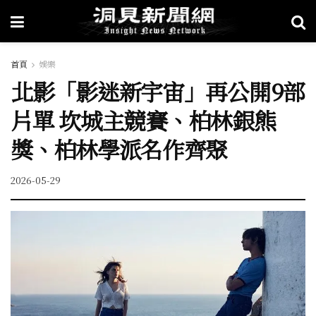
首頁
娛樂
北影「影迷新宇宙」再公開9部
片單 坎城主競賽、柏林銀熊
獎、柏林學派名作齊聚
2026-05-29