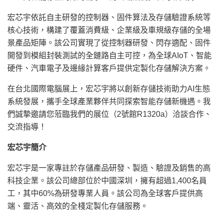
宏芯宇依託自主研發的控制器、固件算法及存儲驗證系統等
核心技術，構建了覆蓋消費級、企業級及車規級存儲的全場
景產品矩陣。該公司實現了從控制器研發、閃存適配、固件
開發到模組封裝測試的全鏈路自主可控，為全球AIoT、智能
硬件、汽車電子及邊緣計算客戶提供定製化存儲解決方案。
在台北國際電腦展上，宏芯宇將以創新存儲技術助力AI生態
系統發展，攜手全球產業夥伴共同探索智能存儲新機遇。我
們誠摯邀請您蒞臨我們的展位（2號館R1320a）洽談合作、
交流指導！
宏芯宇簡介
宏芯宇是一家專註於存儲產品研發、製造、驗證及銷售的高
科技企業。該公司總部位於中國深圳，擁有超過1,400名員
工，其中60%為研發專業人員。該公司為全球客戶提供高
端、靈活、高效的全棧定製化存儲服務。