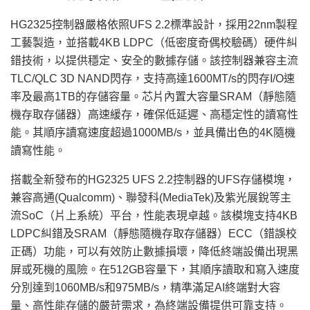
HG2325控制器嚴格依照UFS 2.2標準設計，採用22nm製程
工藝製造，並搭載4KB LDPC（低密度奇偶校驗碼）硬件糾
錯技術，以提供穩定、安全的數據存儲。該控制器兼容主流
TLC/QLC 3D NAND閃存，支持高達1600MT/s的閃存I/O速
率及最高1TB的存儲容量。芯片內置大容量SRAM（靜態隨
機存取存儲器）高速緩存，確保低延遲、高穩定性的讀寫性
能。其順序讀寫速度超過1000MB/s，並具備出色的4K隨機
讀寫性能。
搭載全新發布的HG2325 UFS 2.2控制器的UFS存儲模塊，
兼容高通(Qualcomm)、聯發科(MediaTek)及紫光展銳等主
流SoC（片上系統）平台，性能表現卓越。該模塊支持4KB
LDPC糾錯及SRAM（靜態隨機存取存儲器）ECC（錯誤校
正碼）功能，可以有效防止數據損壞，降低終端設備出現黑
屏或死機的風險。
在512GB容量下，其順序讀取和寫入速度
分別達到1060MB/s和975MB/s
，精準滿足AI終端對大容
量、高性能存儲的嚴苛需求，為終端設備提供可靠支持。