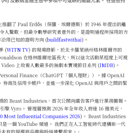
(AI) 及數碼金融生態中多項不可或缺的關鍵元素。 在這些持
推翻了 Paul Erdős（保羅‧埃爾德斯）於 1946 年提出的離
本已令人驚歎，但最令數學研究者意外的，是證明過程所採用的方
非沿用已知的證明方向 (
buildfastwithai
)。
季 (
WITN TV
) 的現場錄影，於北卡羅萊納州格林維爾市的
my Donaldson 在格林維爾地區長大，所以這次活動某程度上可視
ime Video 上收看人數最多的無劇本實境節目系列 (
IMDB
)。
 Personal Finance（ChatGPT「個人理財」）。據 OpenAI
行、券商及信用卡帳戶，並進一步深化 OpenAI 與用戶之間的緊
t）帶領的 Beast Industries，首次公開向廣告客戶進行業務簡報。
 Vyro。 管理層預測 2026 年全年收入將達 16 億美元，
0 Most Influential Companies 2026
)。 Beast Industries
不再只是一個 YouTube 頻道。 我們正在人工智能時代建構新一代
前所未有的規模將品牌與粉絲連繫起來。」