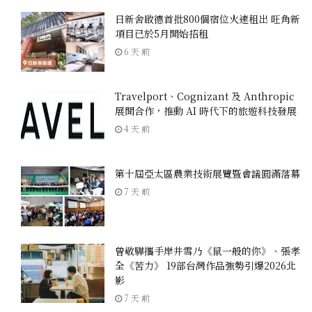
日新舍啟德首批800個宿位火速租出 旺角新
項目已於5月開始招租
6 天 前
Travelport、Cognizant 及 Anthropic
展開合作，推動 AI 時代下的旅遊科技發展
4 天 前
第十屆亞太區農業技術展覽暨會議圓滿落幕
7 天 前
曾敬驊攜手岸井雪乃《鼠一般的你》、張孝
全《苦力》 19部台灣作品強勢引爆2026北
影
7 天 前