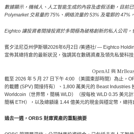
數據顯示，機械人、人工智能生成的內容及虛假活動，目前已佔八
Polymarket 交易量的 75%、網絡流量的 53% 及電郵的
Eightco 讓投資者間接投資於多間極為破格創新的私人公司，包括 OpenA
賓夕法尼亞州伊斯頓
2026年6月2日
/美通社/ — Eightco Hol
宣佈其總持倉的最新狀況，強調其在數碼資產及領先私營科技
OpenAI 與 MrB
截至 2026 年 5 月 27 日下午 4:00 （美國東部時間）為止，
的載體 (SPV) 間接持有）、1,800 萬美元的 Beast Industries 
Worldcoin（世界幣，簡稱 WLD）（按每枚 WLD 0.35 美元計算
簡稱 ETH），以及總額達 1.44 億美元的現金與穩定幣，總持倉
過去一週，ORBS 財庫資產的重點摘要