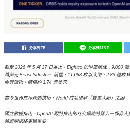
分享到FB
分享到LINE
截至 2026 年 5 月 27 日為止，Eightco 的財庫組成：9,000
萬美元 Beast Industries 股權、11,068 枚以太幣、2.83 
金等價物，總值約 3.74 億美元
當今世界充斥深偽技術，World 成功破解「雙重人類」之困
獨立數據指出，OpenAI 即將推出的社交網絡將落入一個非人類內容比
類證明網絡更顯重要