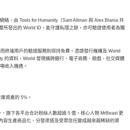
Tools for Humanity（Sam Altman 與 Alex Blania 共
rb 裝置所發出的 World ID，能守護私隱之餘，亦可驗證使用者為獨
終端用戶的驗證服務則保持免費。憑證發行機構及 World
anity 的資料，World 發現橫跨銀行、電子商務、遊戲、社交媒體
在市場收入機遇。
佔其財庫資產的 5%。
之一，旗下各平台合計粉絲人數超過 5 億，核心人物 MrBeast 更
智能將內容生產商品化，分發渠道及受眾信任變成越來越稀缺的資