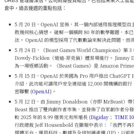
ORBS 管理層深信，公司財庫投資組合，已包括未來人工智能 
倉中，過去幾週的重點包括：
5 月 20 日，OpenAI 宣佈，其一個內部通用推理模型自主
散幾何核心猜想。 破解一個橫跨 80 年的數學難題，
法。 OpenAI 的模型採用了代數數論來解決此問題，而
5 月 24 日，《Beast Games World Champions》第 3 
Dowdy-Ficklen（道迪-菲克倫）體育場進行。 Jim
為一場返鄉活動。 《Beast Games》是 Amazon Pr
5 月 15 日，OpenAI 於美國為 Pro 用戶推出 ChatGPT
介紹，此功能可讓用戶安全連結逾 12,000 間機構的銀
密聯繫 (
OpenAI
)。
5 月 12 日，由 Jimmy Donaldson（亦即 MrBeas
Beast 推出了雙向創作者市集，並發佈了自家創作者分發引擎
較 2025 年的 8.99 億美元有所增長 (
Digiday
；
TIME 10
行政總裁 Jeff Housenbold 在簡報中表示：「我們
媒體平台，運用科技、數據及全球知識產權 (IP)，以