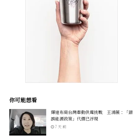
你可能想看
輝達布局台灣牽動供電挑戰 王鴻薇：「錯
誤能源政策」代價已浮現
7 天 前