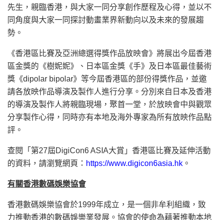
先生，親臨香港，與大家一同分享創作歷程及心得，並以不
同角度與大家一同探討動畫業界新動向以及未來的發展趨
勢。
《香港區比賽及亞洲總選得獎作品放映會》將展出今屆香港
區金獎的《樹妮妮》、日本區金獎《手》及日本區最佳藝術
獎《dipolar bipolar》等今屆香港區的部份得獎作品，並邀
請各放映作品導演及製作人進行分享。分別來自日本及香港
的導演及製作人將親臨現場，聚首一堂，於放映會中與觀眾
分享製作心得，同時亦有本地及海外專家為所有放映作品點
評。
查閱「第27屆DigiCon6 ASIA大賞」香港區比賽及延伸活動
的資料，請瀏覽網頁：
https://www.digicon6asia.hk
。
有關香港數碼娛樂協會
香港數碼娛樂協會於1999年成立，是一個非牟利組織，致
力推動香港的數碼娛樂業發展。協會的使命為藉著推動本地