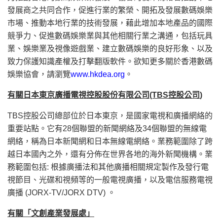
發展商之共同合作，促進行業的繁榮、開拓及發展數碼娛樂
市場、推動本地行業的技術發展，藉此增加本地產品的國際
競爭力、促進數碼娛樂業與其他相關行業之溝通，包括玩具
業、娛樂業及視像遊戲業、建立數碼娛樂的良好形象、以及
致力保護知識產權及打擊翻版軟件。欲知更多關於香港數碼
娛樂協會，請瀏覽
www.hkdea.org
。
有關日本東京廣播電視控股股份有限公司
(TBS
控股公司
)
TBS控股公司總部位於日本東京，是國家電視和廣播網絡的
重要站點。它有28個聯盟的新聞網絡及34個聯盟的無線電
網絡，稱為日本新聞網和日本無線電網絡。業務範圍除了跨
越日本國內之外，還有分佈在世界各地的海外新聞機構。業
務範圍包括: 根據廣播法和其他廣播相關規定製作及發行電
視節目、光碟和視頻等的一般電視廣播，以及電信服務電視
廣播 (JORX-TV/JORX DTV) 。
有關「文創產業發展處」