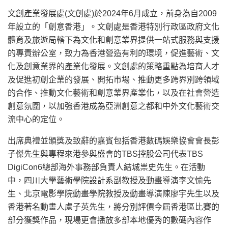
文創產業發展處(文創處)於2024年6月成立，前身為自2009
年設立的「創意香港」。文創處是香港特別行政區政府文化
體育及旅遊局轄下為文化和創意業界提供一站式服務與支援
的專責辦公室，致力為香港營造有利的環境，促進藝術、文
化及創意業界的產業化發展。文創處的策略重點為培育人才
及促進初創企業的發展、開拓市場、推動更多跨界別跨領域
的合作、推動文化藝術和創意業界產業化，以及在社會營造
創意氛圍，以加強香港成為亞洲創意之都和中外文化藝術交
流中心的定位。
出席典禮並頒獎及致辭的嘉賓包括香港數碼娛樂協會會長彭
子傑先生與專程來港參與盛會的TBS控股公司代表TBS
DigiCon6總部海外事務部負責人結城祟史先生。在活動
中，四川大學藝術學院設計系副教授及動畫導演李文愉先
生、北京電影學院動畫學院教授及動畫導演陳廖宇先生以及
香港著名動畫人盧子英先生，將分別評價今屆香港區比賽的
部分獲獎作品，現場更會播放多部本地優秀的數碼內容作