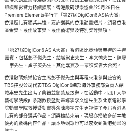
規模和影響力持續擴展。香港數碼娛樂協會於5月29日在
Premiere Elements舉行了「第27屆DigiCon6 ASIA大賞」
香港區比賽頒獎典禮，嘉許獲獎的香港動畫短片，頒發香港
區金獎、最佳故事獎、最佳藝術獎及特別獎等獎項。
「第27屆DigiCon6 ASIA大賞」香港區比賽頒獎典禮的主禮
嘉賓，包括彭子傑先生、結城祟史先生、李文愉先生、陳廖
宇先生、盧子英先生、其他嘉賓及一眾獲獎者大合照。
香港數碼娛樂協會主席彭子傑先生與專程來港參與盛會的
TBS控股公司代表TBS DigiCon6總部海外事務部負責人結
城祟史先生出席了典禮並頒獎及致辭。在活動中，四川大學
藝術學院設計系副教授暨動畫導演李文愉先生及北京電影學
院動畫學院教授暨動畫導演陳廖宇先生更評價了今屆香港區
比賽的部分獲獎作品。頒獎禮結束前，現場亦播放多部本地
優秀的數碼內容作品，讓本地觀眾也可以感受到香港動畫的
魅力。