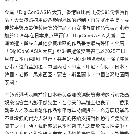
今屆「DigiCon6 ASIA 大賞」香港區比賽共接獲91份參賽作
品，大會按照適用於各參賽地區的賽制，首先選出金獎、最
佳故事獎及最佳藝術獎的作品，再安排有關作品代表香港參
加於2025年在日本東京舉行的「DigiCon6 ASIA 大賞」亞
洲總選，與來自其他參賽地區的作品爭奪最高殊榮。今屆
「DigiCon6 ASIA 大賞」亞洲總選頒獎典禮已於2025年11
月在日本東京順利舉行，共有14個亞洲地區參與，除了中國
香港，還有孟加拉、中國內地、印度、印尼、伊朗、日本、
韓國、老撾、馬來西亞、蒙古、斯里蘭卡、中國台灣
地區
同
泰國。
率領香港代表團前往日本參與亞洲總選頒獎典禮的香港數碼
娛樂協會主席彭子傑先生，在今天的典禮上也表示：「香港
動畫人才及本地創作作品水平每年持續提升，充分展現業界
不斷增強的實力與潛力。政府的持續支持對推動行業發展至
關重要。同時，我們亦樂見本地創作人之間形成良性競爭，
激發更多創意與突破。未來，我們將繼續攜手努力，為推動