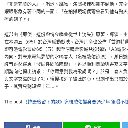
『非常完美的人』，唱歌、跳舞、演戲樣樣都難不倒他，完全
耀眼形象有著不同的一面：「在拍攝現場偶爾會看到他有點天
療癒到了。」
這部由《即使，這份戀情今晚會從世上消失》原著、導演、主
在本週五（6/5）於台灣感動獻映。台灣片商也公佈「首週特典」
即可憑電影票於6/5（五）起至原購票影城兌換領取「A3電
內向、對未來毫無夢想的水嶋春人（道枝駿佑飾演），某日邂
綾音雖然罹患「發展性閱讀障礙」，難以順利閱讀與書寫文字
順勢向他提出請求：「你願意幫我寫歌詞嗎？」於是，春人負
與文字交織的日子裡，慢慢拉近了彼此的心，也創作出只屬於
子，其實只剩短短十年…。
The post
《妳最後留下的歌》道枝駿佑變身普通少年 驚曝不
分享
分享