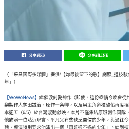
分享到FB
分享到LINE
（「采昌國際多媒體」提供/【妳最後留下的歌】劇照_道枝
年」）
【WoWoNews】
繼催淚純愛神作《即使，這份戀情今晚會從
樂製作人龜田誠治、原作一条岬，以及男主角道枝駿佑再度攜
本週五（6/5）於台灣感動獻映。本片不僅集結原班創作團
他飾演一位貼近現實、平凡又有些缺乏自信的少年，與過往令
貌，導演特別要求他演出一個「再普通不過的少年」。談到這