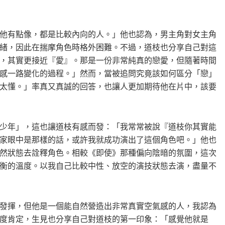
他有點像，都是比較內向的人。」他也認為，男主角對女主角
緒，因此在揣摩角色時格外困難。不過，道枝也分享自己對這
，其實更接近『愛』。那是一份非常純真的戀愛，但隨著時間
感一路變化的過程。」然而，當被追問究竟該如何區分「戀」
太懂。」率真又真誠的回答，也讓人更加期待他在片中，該要
少年」，這也讓道枝有感而發：「我常常被說『道枝你其實能
家眼中是那樣的話，或許我就成功演出了這個角色吧。」他也
然狀態去詮釋角色。相較《即使》那種偏向陰暗的氛圍，這次
衡的溫度。以我自己比較中性、放空的演技狀態去演，盡量不
發揮，但他是一個能自然營造出非常真實空氣感的人，我認為
度肯定，生見也分享自己對道枝的第一印象：「感覺他就是