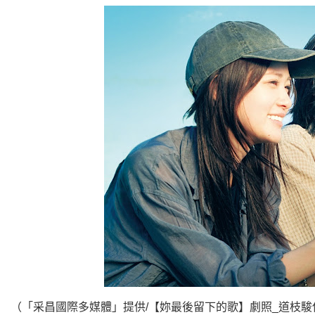
（「采昌國際多媒體」提供/【妳最後留下的歌】劇照_道枝