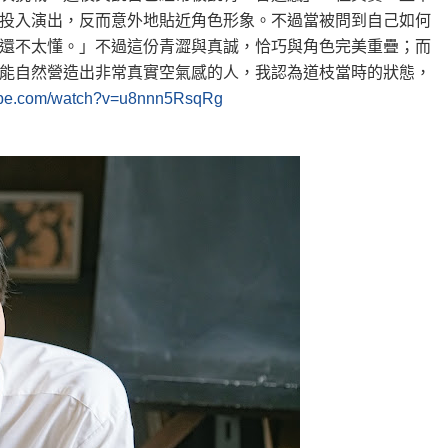
投入演出，反而意外地貼近角色形象。不過當被問到自己如何
還不太懂。」不過這份青澀與真誠，恰巧與角色完美重疊；而
能自然營造出非常真實空氣感的人，我認為道枝當時的狀態，
tube.com/watch?v=u8nnn5RsqRg