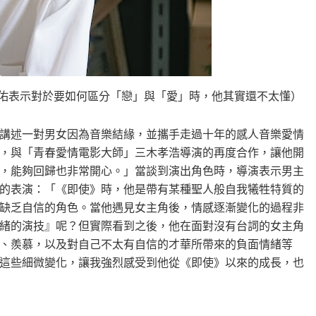
駿佑表示對於要如何區分「戀」與「愛」時，他其實還不太懂）
講述一對男女因為音樂結緣，並攜手走過十年的感人音樂愛情
，與「青春愛情電影大師」三木孝浩導演的再度合作，讓他開
，能夠回歸也非常開心。」當談到演出角色時，導演表示男主
的表演：「《即使》時，他是帶有某種聖人般自我犧牲特質的
缺乏自信的角色。當他遇見女主角後，情感逐漸變化的過程非
緒的演技』呢？但實際看到之後，他在面對沒有台詞的女主角
、羨慕，以及對自己不太有自信的才華所帶來的負面情緒等
這些細微變化，讓我強烈感受到他從《即使》以來的成長，也