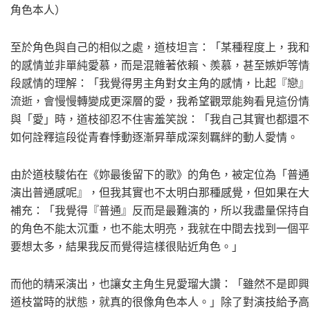
角色本人）
至於角色與自己的相似之處，道枝坦言：「某種程度上，我和
的感情並非單純愛慕，而是混雜著依賴、羨慕，甚至嫉妒等情
段感情的理解：「我覺得男主角對女主角的感情，比起『戀』
流逝，會慢慢轉變成更深層的愛，我希望觀眾能夠看見這份情
與「愛」時，道枝卻忍不住害羞笑說：「我自己其實也都還不
如何詮釋這段從青春悸動逐漸昇華成深刻羈絆的動人愛情。
由於道枝駿佑在《妳最後留下的歌》的角色，被定位為「普通
演出普通感呢』，但我其實也不太明白那種感覺，但如果在大
補充：「我覺得『普通』反而是最難演的，所以我盡量保持自
的角色不能太沉重，也不能太明亮，我就在中間去找到一個平
要想太多，結果我反而覺得這樣很貼近角色。」
而他的精采演出，也讓女主角生見愛瑠大讚：「雖然不是即興
道枝當時的狀態，就真的很像角色本人。」除了對演技給予高