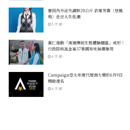
曾因內分泌失調胖20公斤 許維芳靠〈逆風
飛〉走出人生低潮
5 天 前
黃仁推動「南迴傳統生態體驗園區」成形！
行政院核准金崙37筆國有地無償撥用
6 天 前
Campaign亞太年度代理商大獎於6月9日
開啟提名
6 天 前