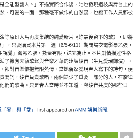
是全能型藝人。」不過實際合作後，她也發現道枝與舞台上的
然、可愛的一面，那種毫不做作的自然感，也讓工作人員都被
演等原班人馬再度集結的純愛新片《妳最後留下的歌》，即將
，只要購買本片第一週（6/5-6/11）期間場次電影票乙張，
影主視覺」海報乙張，數量有限，送完為止。本片劇情描述性格
逅了擁有天籟歌聲與音樂才華的遠坂綾音（生見愛瑠飾演）。
，卻對音樂懷抱無限熱情。當她偶然發現春人寫下的詩句，便
責寫詞，綾音負責歌唱。兩個缺少了重要一部分的人，在旋律
他們的歌曲。只是春人當時並不知道，與綾音共度的那些日
懂「戀」與「愛」
first appeared on
AMM 娛樂新聞
.
Tweet
分享