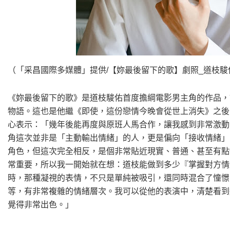
（「采昌國際多媒體」提供/【妳最後留下的歌】劇照_道枝
《妳最後留下的歌》是道枝駿佑首度擔綱電影男主角的作品，
物語。這也是他繼《即使，這份戀情今晚會從世上消失》之後
心表示：「幾年後能再度與原班人馬合作，讓我感到非常激動
角這次並非是「主動輸出情緒」的人，更是偏向「接收情緒」
角色，但這次完全相反，是個非常貼近現實、普通、甚至有點
常重要，所以我一開始就在想：道枝能做到多少『掌握對方情
時，那種凝視的表情，不只是單純被吸引，還同時混合了憧憬
等，有非常複雜的情緒層次。我可以從他的表演中，清楚看到
覺得非常出色。」