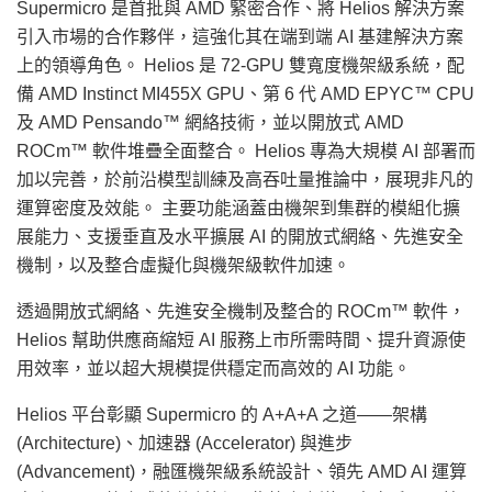
Supermicro 是首批與 AMD 緊密合作、將 Helios 解決方案
引入市場的合作夥伴，這強化其在端到端 AI 基建解決方案
上的領導角色。 Helios 是 72-GPU 雙寬度機架級系統，配
備 AMD Instinct MI455X GPU、第 6 代 AMD EPYC™ CPU
及 AMD Pensando™ 網絡技術，並以開放式 AMD
ROCm™ 軟件堆疊全面整合。 Helios 專為大規模 AI 部署而
加以完善，於前沿模型訓練及高吞吐量推論中，展現非凡的
運算密度及效能。 主要功能涵蓋由機架到集群的模組化擴
展能力、支援垂直及水平擴展 AI 的開放式網絡、先進安全
機制，以及整合虛擬化與機架級軟件加速。
透過開放式網絡、先進安全機制及整合的 ROCm™ 軟件，
Helios 幫助供應商縮短 AI 服務上市所需時間、提升資源使
用效率，並以超大規模提供穩定而高效的 AI 功能。
Helios 平台彰顯 Supermicro 的 A+A+A 之道——架構
(Architecture)、加速器 (Accelerator) 與進步
(Advancement)，融匯機架級系統設計、領先 AMD AI 運算