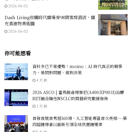
2026-06-02
Dash Living收購時代廣場旁98間客房酒店，擴
充香港物業版圖
2026-06-02
你可能想看
資料多已不是優勢！momo：AI 時代真正的競爭
力，是問對問題、做對決策
4 天 前
2026 ASCO | 富馬酸侖博替尼(A400/EP0031)治療
RET融合陽性NSCLC的關鍵研究數據發佈
3 天 前
首發首展首秀超160項，人工智能專區首次亮相—-第
四屆鏈博會以創新引領全球供應鏈變革
5 天 前