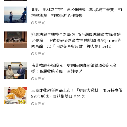
北影「影迷新宇宙」再公開9部片單 坎城主競賽、柏
林銀熊獎、柏林學派名作齊聚
5 天 前
迎專法與生態整合新局 2026台灣區塊鏈產業峰會盛
大登場！ 正式發表最新產業生態地圖 專家James許
國昌籲：以「正規交易與反詐」迎大眾化時代
5 天 前
南非權威外媒曝光！史國民團轟賴清德3億美元金
援：高層收賄分贓、百姓更苦
6 天 前
三商炸雞超狂新品上市！「脆皮大雞排」限時特惠價
89元 原味、青花椒雙口味開吃
6 天 前