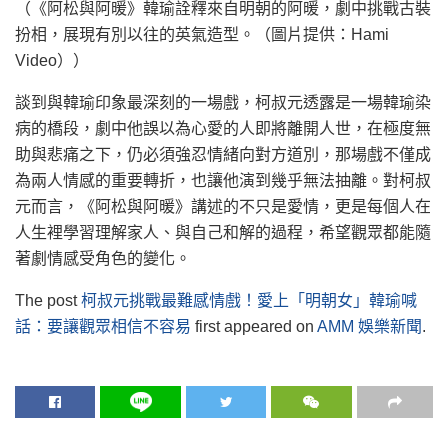
（《阿松與阿暖》韓瑜詮釋來自明朝的阿暖，劇中挑戰古裝
扮相，展現有別以往的英氣造型。（圖片提供：Hami
Video））
談到與韓瑜印象最深刻的一場戲，柯叔元透露是一場韓瑜染
病的橋段，劇中他誤以為心愛的人即將離開人世，在極度無
助與悲痛之下，仍必須強忍情緒向對方道別，那場戲不僅成
為兩人情感的重要轉折，也讓他演到幾乎無法抽離。對柯叔
元而言，《阿松與阿暖》講述的不只是愛情，更是每個人在
人生裡學習理解家人、與自己和解的過程，希望觀眾都能隨
著劇情感受角色的變化。
The post
柯叔元挑戰最難感情戲！愛上「明朝女」韓瑜喊
話：要讓觀眾相信不容易
first appeared on
AMM 娛樂新聞
.