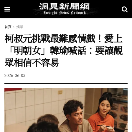
首頁
娛樂
柯叔元挑戰最難感情戲！愛上
「明朝女」韓瑜喊話：要讓觀
眾相信不容易
2026-06-03