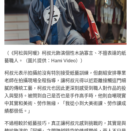
（《阿松與阿暖》柯叔元飾演個性木訥寡言、不擅表達的紙
藝職人。（圖片提供：Hami Video））
柯叔元表示拍攝前沒有特別接受紙藝訓練，但劇組安排專業
老師在拍攝現場全程指導，讓柯叔元得以近距離接觸這門細
膩的傳統工藝，柯叔元也因此更深刻感受到職人對作品的投
入與堅持。被問到自己是否也是手作高手時，他則自嘲現實
中其實和美術、勞作無緣，「我從小到大美術課、勞作課成
績都很低。」
不過相較於紙藝技巧，真正讓柯叔元感到挑戰的，其實是與
韓瑜飾演的「阿暖」之間跨越時空的情感關係，兩人不只是