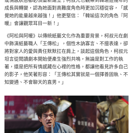
或情感狀態都必須重新建立；柯叔元也觀察到韓瑜這幾年的
成長與轉變，認為她面對高難度角色時更加沉穩從容，「感
覺她的能量越來越強！」他更堅信：「韓瑜這次的角色『阿
暖』會讓觀眾耳目一新！」
《阿松與阿暖》以傳統紙藝文化作為重要背景，柯叔元在劇
中飾演紙藝職人「王傳松」，個性木訥寡言、不擅表達，卻
將對家人的愛與責任默默扛在肩上，談起這個角色，柯叔元
坦言從閱讀劇本開始便產生強烈共鳴，無論是對工作的執
著，還是把所有情感藏在心裡的性格，都讓他看見許多自己
的影子，他笑著形容：「王傳松其實就是一個擇善固執、不
知變通、不會聊天的直男。」